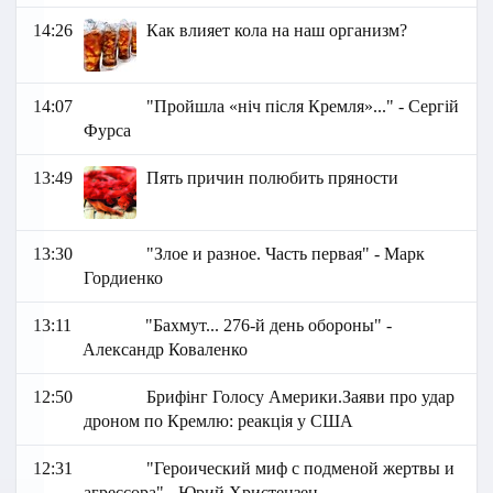
14:26
Как влияет кола на наш организм?
14:07
"Пройшла «ніч після Кремля»..." - Сергій
Фурса
13:49
Пять причин полюбить пряности
13:30
"Злое и разное. Часть первая" - Марк
Гордиенко
13:11
"Бахмут... 276-й день обороны" -
Александр Коваленко
12:50
Брифінг Голосу Америки.Заяви про удар
дроном по Кремлю: реакція у США
12:31
"Героический миф с подменой жертвы и
агрессора" - Юрий Христензен