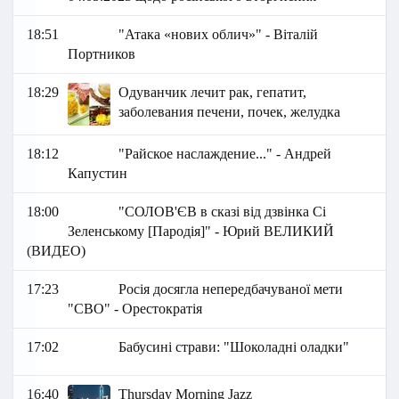
18:51
"Атака «нових облич»" - Віталій
Портников
18:29
Одуванчик лечит рак, гепатит,
заболевания печени, почек, желудка
18:12
"Райское наслаждение..." - Андрей
Капустин
18:00
"СОЛОВ'ЄВ в сказі від дзвінка Сі
Зеленському [Пародія]" - Юрий ВЕЛИКИЙ
(ВИДЕО)
17:23
Росія досягла непередбачуваної мети
"СВО" - Орестократія
17:02
Бабусині страви: "Шоколадні оладки"
16:40
Thursday Morning Jazz