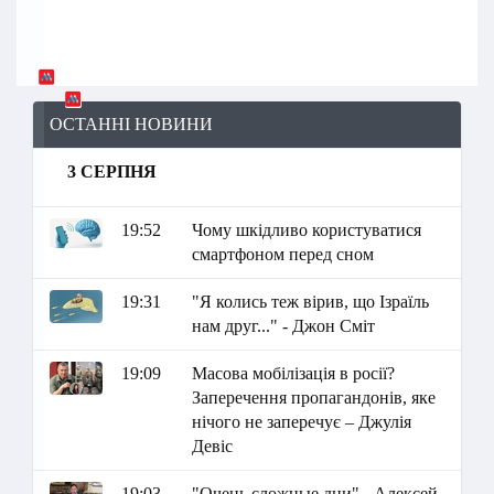
ОСТАННІ НОВИНИ
3 СЕРПНЯ
19:52
Чому шкідливо користуватися
смартфоном перед сном
19:31
"Я колись теж вірив, що Ізраїль
нам друг..." - Джон Сміт
19:09
Масова мобілізація в росії?
Заперечення пропагандонів, яке
нічого не заперечує – Джулія
Девіс
19:03
"Очень сложные дни" - Алексей