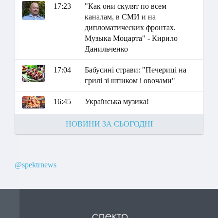
17:23
"Как они скулят по всем
каналам, в СМИ и на
дипломатических фронтах.
Музыка Моцарта" - Кирило
Данильченко
17:04
Бабусині страви: "Печериці на
грилі зі шпиком і овочами"
16:45
Українська музика!
НОВИНИ ЗА СЬОГОДНІ
@spektrnews