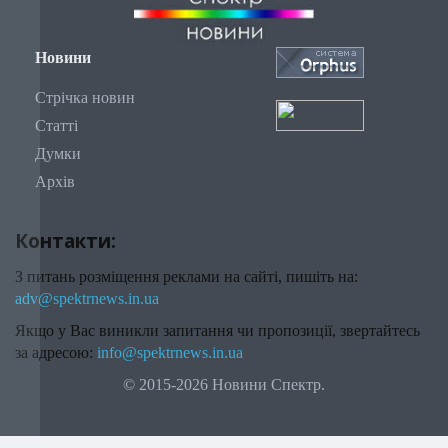
Новини
Стрічка новин
Статті
Думки
Архів
Контакти:
З питань розміщення реклами на сайті, пишіть на:
adv@spektrnews.in.ua
Якщо у Вас виникли запитання чи пропозиції, звертайтесь
за адресою:
info@spektrnews.in.ua
© 2015-2026 Новини Спектр.