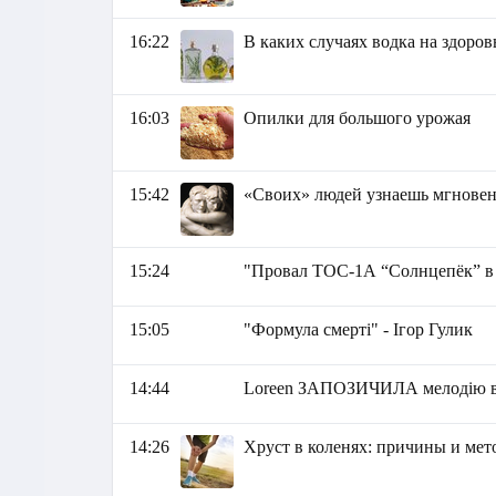
16:22
В каких случаях водка на здоров
16:03
Опилки для большого урожая
15:42
«Своих» людей узнаешь мгновенн
15:24
"Провал ТОС-1А “Солнцепёк” в 
15:05
"Формула смерті" - Ігор Гулик
14:44
Loreen ЗАПОЗИЧИЛА мелодію в у
14:26
Хруст в коленях: причины и мет