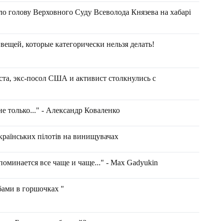
ло голову Верховного Суду Всеволода Князева на хабарі
ещей, которые категорически нельзя делать!
та, экс-посол США и активист столкнулись с
не только..." - Александр Коваленко
країнських пілотів на винищувачах
минается все чаще и чаще..." - Max Gadyukin
ами в горшочках "