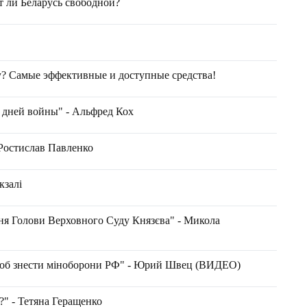
 ли Беларусь свободной?
 Самые эффективные и доступные средства!
 дней войны" - Альфред Кох
- Ростислав Павленко
кзалі
ня Голови Верховного Суду Князєва" - Микола
 щоб знести міноборони РФ" - Юрий Швец (ВИДЕО)
?" - Тетяна Геращенко