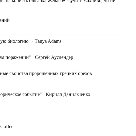
ня на користь олігарха Жеваго» звучить жахливо, чи не
шений
ую биологию" - Тanya Adams
ем поражении" - Сергей Ауслендер
ные свойства пророщенных грецких орехов
торическое событие" - Кирилл Данильченко
 Coffee