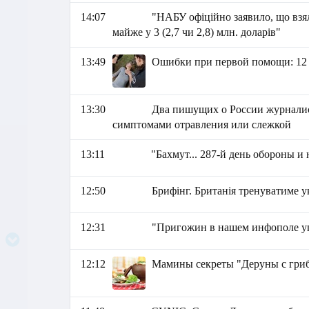
14:07
"НАБУ офіційно заявило, що взя
майже у 3 (2,7 чи 2,8) млн. доларів"
13:49
Ошибки при первой помощи: 12 в
13:30
Два пишущих о России журналис
симптомами отравления или слежкой
13:11
"Бахмут... 287-й день обороны и 
12:50
Брифінг. Британія тренуватиме у
12:31
"Пригожин в нашем инфополе упо
12:12
Мамины секреты "Деруны с гриб