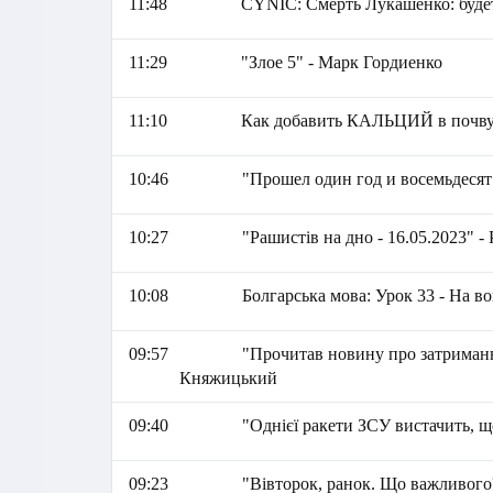
11:48
СYNIC: Смерть Лукашенко: будет
11:29
"Злое 5" - Марк Гордиенко
11:10
Как добавить КАЛЬЦИЙ в почву?
10:46
"Прошел один год и восемьдесят
10:27
"Рашистів на дно - 16.05.2023" 
10:08
Болгарська мова: Урок 33 - На во
09:57
"Прочитав новину про затриман
Княжицький
09:40
"Однієї ракети ЗСУ вистачить,
09:23
"Вівторок, ранок. Що важливого