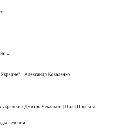
ье
о...
Украине" - Александр Коваленко
країнки / Дмитро Чекалкин | ПолітПросвіта
оды лечения