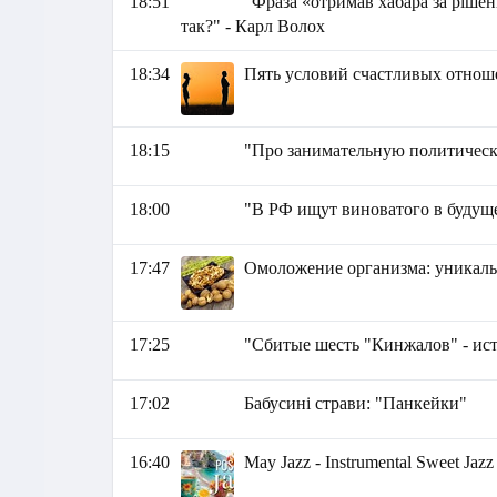
18:51
"Фраза «отримав хабара за рішен
так?" - Карл Волох
18:34
Пять условий счастливых отно
18:15
"Про занимательную политическ
18:00
"В РФ ищут виноватого в будущ
17:47
Омоложение организма: уникаль
17:25
"Сбитые шесть "Кинжалов" - ис
17:02
Бабусині страви: "Панкейки"
16:40
May Jazz - Instrumental Sweet Jazz