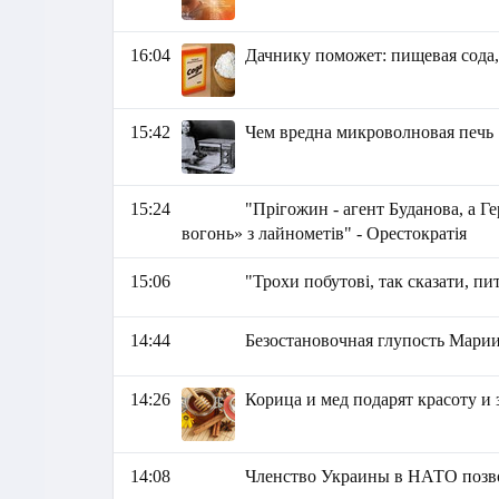
16:04
Дачнику поможет: пищевая сода, 
15:42
Чем вредна микроволновая печь
15:24
"Прігожин - агент Буданова, а Ге
вогонь» з лайнометів" - Орестократія
15:06
"Трохи побутові, так сказати, пи
14:44
Безостановочная глупость Марии
14:26
Корица и мед подарят красоту и 
14:08
Членство Украины в НАТО позво