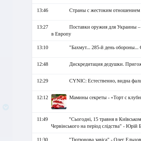
13:46
Страны с жестоким отношением
13:27
Поставки оружия для Украины –
в Европу
13:10
"Бахмут... 285-й день обороны...
12:48
Дискредитация дедушки. Приго
12:29
СYNIC: Естественно, видна фал
12:12
Мамины секреты - «Торт с клуб
11:49
"Сьогодні, 15 травня в Київсько
Червінського на період слідства" - Юрій 
11:30
"Тютюнова завіса" - Олег Ельцо