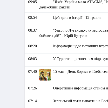
09:05
"Якби Україна мала ATACMS, Чор
далекобійні ракети
08:54
Цей день в історії - 15 травня
08:37
"Удар по Луганську: як застосув
бойових дій" - Юрій Бутусов
08:20
Інформація щодо поточних втрат 
08:03
У Туреччині розпочався підрахун
07:40
15 мая – День Бориса и Глеба се
07:26
Оперативна інформація станом на
07:14
Зеленський хотів напасти на Рос