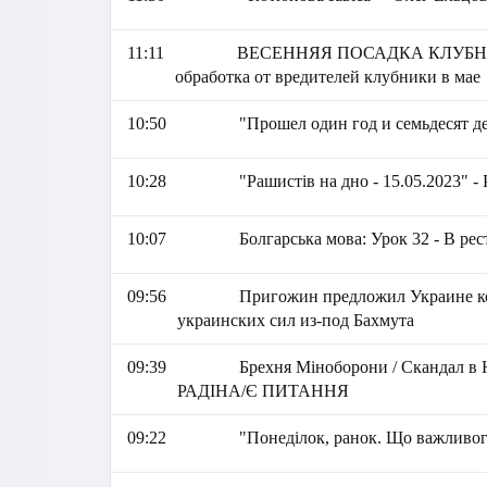
11:11
ВЕСЕННЯЯ ПОСАДКА КЛУБНИК
обработка от вредителей клубники в мае
10:50
"Прошел один год и семьдесят д
10:28
"Рашистів на дно - 15.05.2023" 
10:07
Болгарська мова: Урок 32 - В рес
09:56
Пригожин предложил Украине ко
украинских сил из-под Бахмута
09:39
Брехня Міноборони / Скандал в Н
РАДІНА/Є ПИТАННЯ
09:22
"Понеділок, ранок. Що важливог