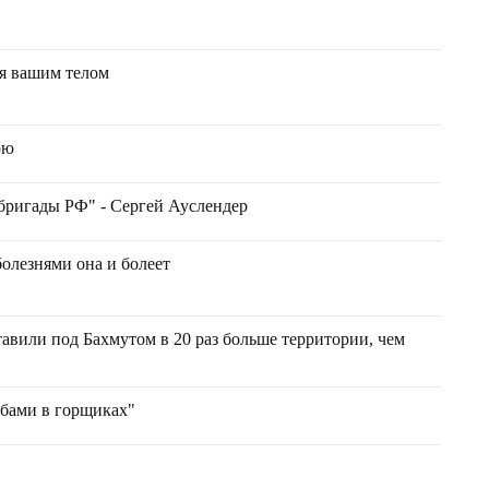
ия вашим телом
ою
бригады РФ" - Сергей Ауслендер
олезнями она и болеет
тавили под Бахмутом в 20 раз больше территории, чем
ибами в горщиках"