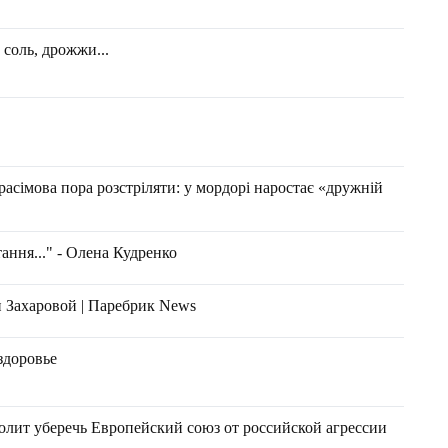
соль, дрожжи...
расімова пора розстріляти: у мордорі наростає «дружній
тання..." - Олена Кудренко
 Захаровой | Паребрик News
здоровье
лит уберечь Европейский союз от российской агрессии