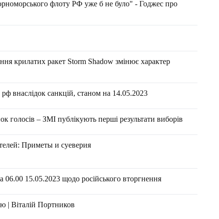
номорського флоту РФ уже б не було" - Годжес про
ання крилатих ракет Storm Shadow змінює характер
рф внаслідок санкцій, станом на 14.05.2023
ок голосів – ЗМІ публікують перші результати виборів
ятелей: Приметы и суеверия
 06.00 15.05.2023 щодо російського вторгнення
ію | Віталій Портников