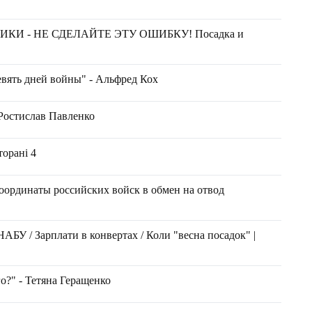
И - НЕ СДЕЛАЙТЕ ЭТУ ОШИБКУ! Посадка и
евять дней войны" - Альфред Кох
- Ростислав Павленко
торані 4
ординаты российских войск в обмен на отвод
АБУ / Зарплати в конвертах / Коли "весна посадок" |
о?" - Тетяна Геращенко