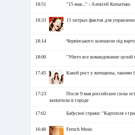
18:51
"15 мая..." - Алексей Копытько
18:33
15 хитрых фактов для управлен
18:14
Червінського залишили під варт
18:00
"Убито все командование целой 
17:45
Какой рост у женщины, такими б
17:23
После 9 мая российские силы ос
захватили в городе
17:02
Бабусині страви: "Картопля з гр
16:40
French Music