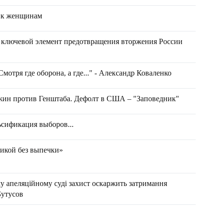
 к женщинам
 ключевой элемент предотвращения вторжения России
 Смотря где оборона, а где..." - Александр Коваленко
жин против Генштаба. Дефолт в США – "Заповедник"
ьсификация выборов...
никой без выпечки»
му апеляційному суді захист оскаржить затримання
Бутусов
в