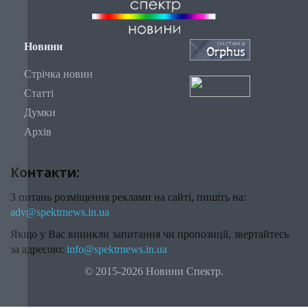
Новини
Стрічка новин
Статті
Думки
Архів
Контакти:
З питань розміщення реклами на сайті, пишіть на:
adv@spektrnews.in.ua
Якщо у Вас виникли запитання чи пропозиції, звертайтесь
за адресою:
info@spektrnews.in.ua
© 2015-2026 Новини Спектр.