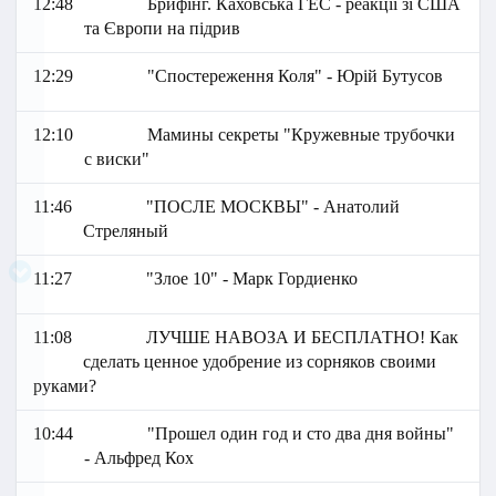
12:48
Брифінг. Каховська ГЕС - реакції зі США
та Європи на підрив
12:29
"Спостереження Коля" - Юрій Бутусов
12:10
Мамины секреты "Кружевные трубочки
с виски"
11:46
"ПОСЛЕ МОСКВЫ" - Анатолий
Стреляный
11:27
"Злое 10" - Марк Гордиенко
11:08
ЛУЧШЕ НАВОЗА И БЕСПЛАТНО! Как
сделать ценное удобрение из сорняков своими
руками?
10:44
"Прошел один год и сто два дня войны"
- Альфред Кох