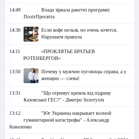
14:49
Влада зірвала ракетні програми|
ПолітПросвіта
14:30
Если кофе нельзя, но очень хочется.
Нарушаем правила
14:11
«ПРОКЛЯТЬЕ БРАТЬЕВ
РОТЕНБЕРГОВ»
13:50
Почему у мужчин пуговицы справа, а у
женщин — слева!
13:31
"Що отримує кремль від підриву
Каховської ГЕС?" - Дмитро Золотухін
13:12
"Юг Украины накрывает волной
гуманитарной катастрофы" - Александр
Коваленко