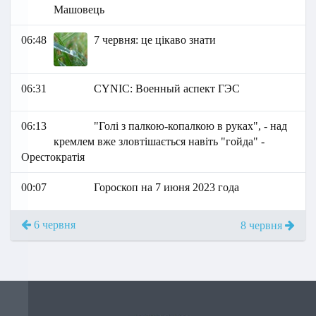
Машовець
06:48
7 червня: це цікаво знати
06:31
СYNIC: Военный аспект ГЭС
06:13
"Голі з палкою-копалкою в руках", - над
кремлем вже зловтішається навіть "гойда" -
Орестократія
00:07
Гороскоп на 7 июня 2023 года
6 червня
8 червня