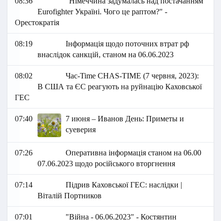
08:36
"Німеччина задумалась над постачанням
Eurofighter Україні. Чого це раптом?" -
Орестократія
08:19
Інформація щодо поточних втрат рф
внаслідок санкцій, станом на 06.06.2023
08:02
Час-Time CHAS-TIME (7 червня, 2023):
В США та ЄС реагують на руйнацію Каховської
ГЕС
07:40
7 июня – Иванов День: Приметы и
суеверия
07:26
Оперативна інформація станом на 06.00
07.06.2023 щодо російського вторгнення
07:14
Підрив Каховської ГЕС: наслідки |
Віталій Портников
07:01
"Війна - 06.06.2023" - Костянтин