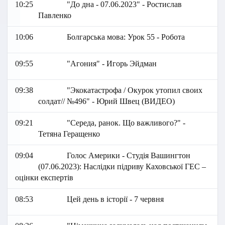
10:25
"До дна - 07.06.2023" - Ростислав
Павленко
10:06
Болгарська мова: Урок 55 - Робота
09:55
"Агония" - Игорь Эйдман
09:38
"Экокатастрофа / Окурок утопил своих
солдат// №496" - Юрий Швец (ВИДЕО)
09:21
"Середа, ранок. Що важливого?" -
Тетяна Геращенко
09:04
Голос Америки - Студія Вашингтон
(07.06.2023): Наслідки підриву Каховської ГЕС –
оцінки експертів
08:53
Цей день в історії - 7 червня