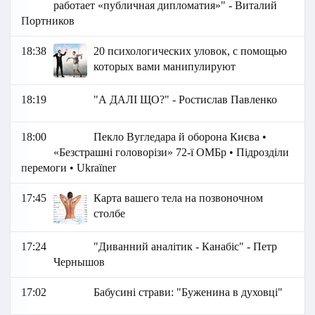
работает «публичная дипломатия»" - Виталий
Портников
18:38
20 психологических уловок, с помощью
которых вами манипулируют
18:19
"А ДАЛІ ЩО?" - Ростислав Павленко
18:00
Пекло Вугледара й оборона Києва •
«Безстрашні головорізи» 72-ї ОМБр • Підрозділи
перемоги • Ukraїner
17:45
Карта вашего тела на позвоночном
столбе
17:24
"Диванний аналітик - Канабіс" - Петр
Чернышов
17:02
Бабусині страви: "Буженина в духовці"