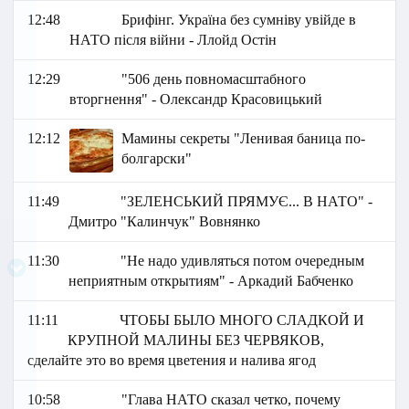
12:48
Брифінг. Україна без сумніву увійде в
НАТО після війни - Ллойд Остін
12:29
"506 день повномасштабного
вторгнення" - Олександр Красовицький
12:12
Мамины секреты "Ленивая баница по-
болгарски"
11:49
"ЗЕЛЕНСЬКИЙ ПРЯМУЄ... В НАТО" -
Дмитро "Калинчук" Вовнянко
11:30
"Не надо удивляться потом очередным
неприятным открытиям" - Аркадий Бабченко
11:11
ЧТОБЫ БЫЛО МНОГО СЛАДКОЙ И
КРУПНОЙ МАЛИНЫ БЕЗ ЧЕРВЯКОВ,
сделайте это во время цветения и налива ягод
10:58
"Глава НАТО сказал четко, почему