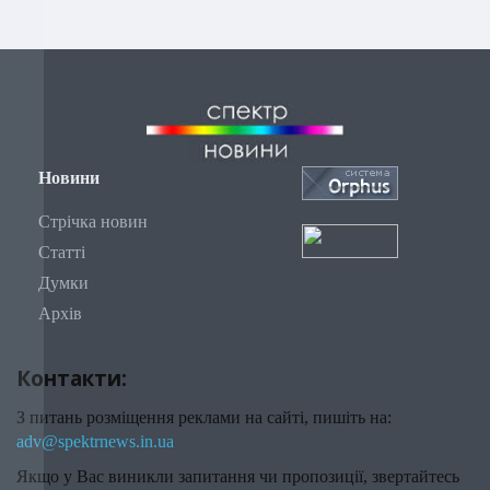
Новини
Стрічка новин
Статті
Думки
Архів
Контакти:
З питань розміщення реклами на сайті, пишіть на:
adv@spektrnews.in.ua
Якщо у Вас виникли запитання чи пропозиції, звертайтесь