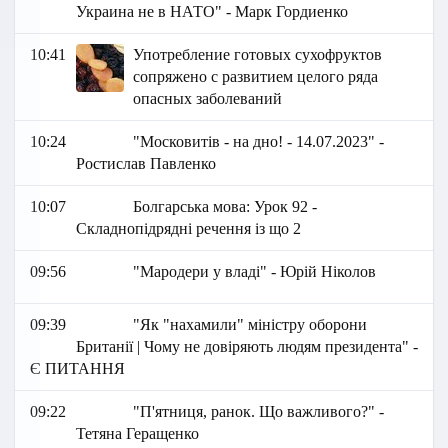
Украина не в НАТО" - Марк Гордиенко
10:41
Употребление готовых сухофруктов
сопряжено с развитием целого ряда
опасных заболеваний
10:24
"Московитів - на дно! - 14.07.2023" -
Ростислав Павленко
10:07
Болгарська мова: Урок 92 -
Складнопідрядні речення із що 2
09:56
"Мародери у владі" - Юрій Ніколов
09:39
"Як "нахамили" міністру оборони
Британії | Чому не довіряють людям президента" -
Є ПИТАННЯ
09:22
"П'ятниця, ранок. Що важливого?" -
Тетяна Геращенко