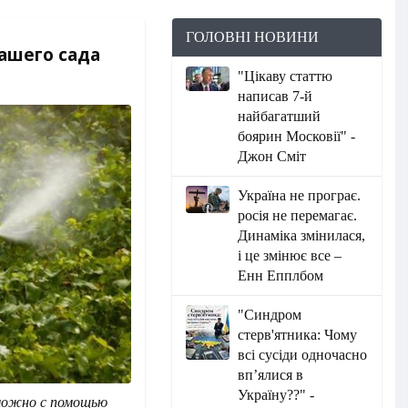
ГОЛОВНІ НОВИНИ
ашего сада
"Цікаву статтю
написав 7-й
найбагатший
боярин Московії" -
Джон Сміт
Україна не програє.
росія не перемагає.
Динаміка змінилася,
і це змінює все –
Енн Епплбом
"Синдром
стерв'ятника: Чому
всі сусіди одночасно
вп’ялися в
Україну??" -
можно с помощью