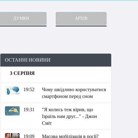
ДУМКИ
АРХІВ
ОСТАННІ НОВИНИ
3 СЕРПНЯ
19:52
Чому шкідливо користуватися
смартфоном перед сном
19:31
"Я колись теж вірив, що
Ізраїль нам друг..." - Джон
Сміт
19:09
Масова мобілізація в росії?