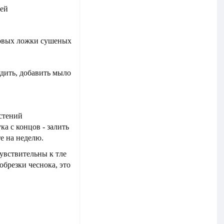
лей
оловых ложки сушеных
удить, добавить мыло
стений
ка с концов - залить
е на неделю.
чувствительны к тле
обрезки чеснока, это