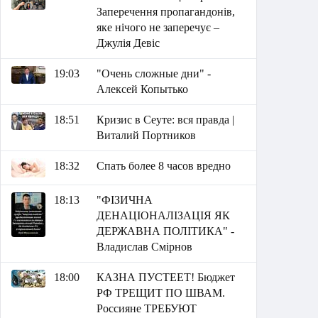
Заперечення пропагандонів,
яке нічого не заперечує –
Джулія Девіс
19:03
"Очень сложные дни" -
Алексей Копытько
18:51
Кризис в Сеуте: вся правда |
Виталий Портников
18:32
Спать более 8 часов вредно
18:13
"ФІЗИЧНА
ДЕНАЦІОНАЛІЗАЦІЯ ЯК
ДЕРЖАВНА ПОЛІТИКА" -
Владислав Смірнов
18:00
КАЗНА ПУСТЕЕТ! Бюджет
РФ ТРЕЩИТ ПО ШВАМ.
Россияне ТРЕБУЮТ