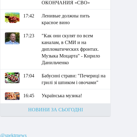
ОКОНЧАНИЯ «СВО»
17:42
Ленивые должны пить
красное вино
17:23
"Как они скулят по всем
каналам, в СМИ и на
дипломатических фронтах.
Музыка Моцарта" - Кирило
Данильченко
17:04
Бабусині страви: "Печериці на
грилі зі шпиком і овочами"
16:45
Українська музика!
НОВИНИ ЗА СЬОГОДНІ
@spektrnews