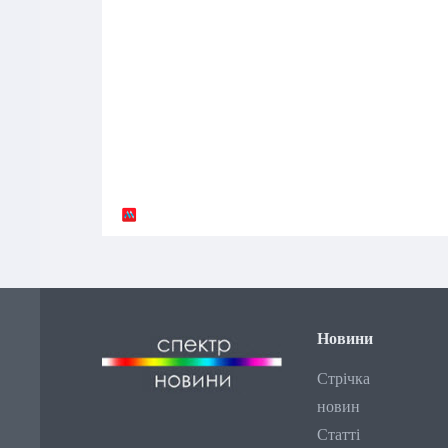
Новини
Стрічка
новин
Статті