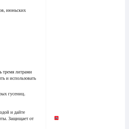
ов, июньских
ь тремя литрами
ить и использовать
рых гусениц.
одой и дайте
иты. Защищает от