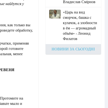
Владислав Смірнов
рые найдутся у
«Царь на вид
сморчок, башка с
кулачок, а злобности
ния, как только вы
в ём — агромадный
роведете обработку,
объём» - Леонид
Филатов
ерчатки, применяя
торой готовите
НОВИНИ ЗА СЬОГОДНІ
ральная, менее
 РЕВЕНЯ
. Протомите на
бавьте мыло и