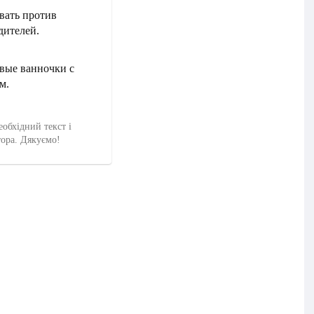
вать против
дителей.
ивые ванночки с
м.
еобхідний текст і
тора. Дякуємо!