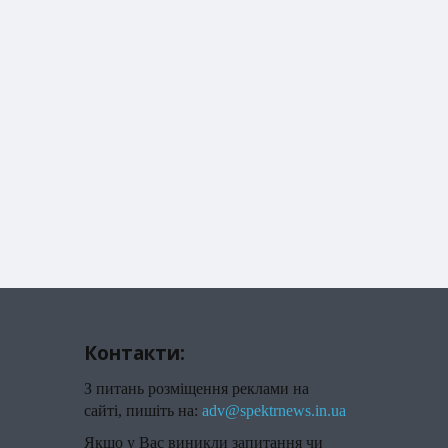
Контакти:
З питань розміщення реклами на
сайті, пишіть на:
adv@spektrnews.in.ua
Якщо у Вас виникли запитання чи