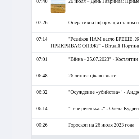
07:40
26 июля – День Гавриила: Приме
07:26
Оперативна інформація станом на
07:14
"Рєзніков НАМ нагло БРЕШЕ. Ж
ПРИКРИВАЄ ОПЗЖ?" - Віталій Портни
07:01
"Війна - 25.07.2023" - Костянти
06:48
26 липня: цікаво знати
06:32
"Осуждение «убийства»" - Андр
06:14
"Тече річенька..." - Олена Кудре
00:26
Гороскоп на 26 июля 2023 года