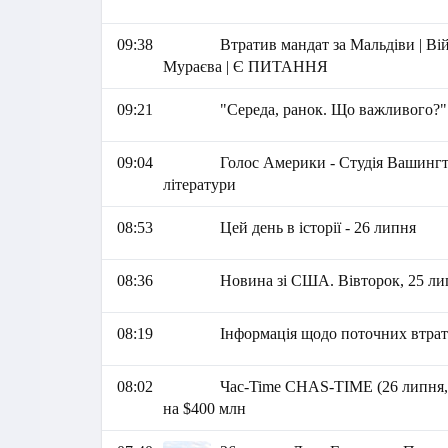
09:38
Втратив мандат за Мальдіви | Ві
Мураєва | Є ПИТАННЯ
09:21
"Середа, ранок. Що важливого?"
09:04
Голос Америки - Студія Вашингто
літератури
08:53
Цей день в історії - 26 липня
08:36
Новина зі США. Вівторок, 25 лип
08:19
Інформація щодо поточних втрат 
08:02
Час-Time CHAS-TIME (26 липня,
на $400 млн