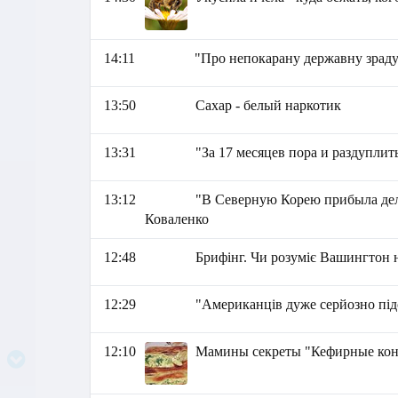
14:11
"Про непокарану державну зраду.
13:50
Сахар - белый наркотик
13:31
"За 17 месяцев пора и раздуплит
13:12
"В Северную Корею прибыла дел
Коваленко
12:48
Брифінг. Чи розуміє Вашингтон
12:29
"Американців дуже серйозно під
12:10
Мамины секреты "Кефирные кон