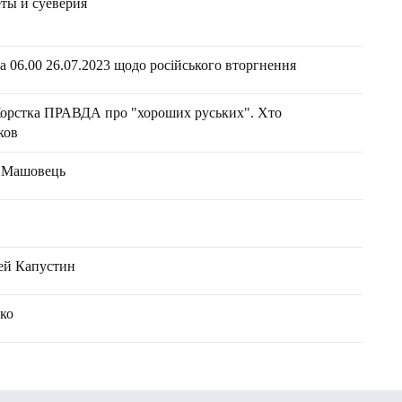
ты и суеверия
 06.00 26.07.2023 щодо російського вторгнення
орстка ПРАВДА про "хороших руських". Хто
ков
н Машовець
ей Капустин
нко