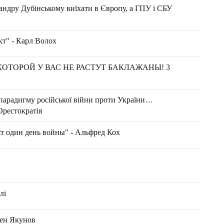
ндру Дубінському виїхати в Європу, а ГПУ і СБУ
т" - Карл Волох
КОТОРОЙ У ВАС НЕ РАСТУТ БАКЛАЖАНЫ! 3
 парадигму російської війни проти України…
Орестократія
ят один день войны" - Альфред Кох
лі
ген Якунов