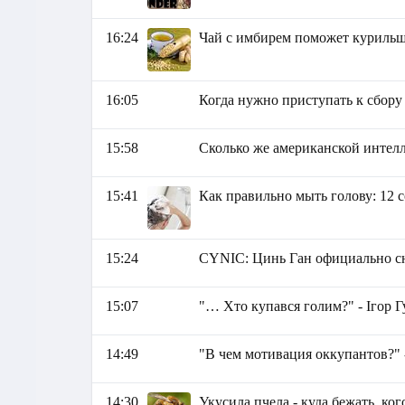
16:24
Чай с имбирем поможет куриль
16:05
Когда нужно приступать к сбор
15:58
Сколько же американской интелл
15:41
Как правильно мыть голову: 12 с
15:24
СYNIC: Цинь Ган официально с
15:07
"… Хто купався голим?" - Ігор Г
14:49
"В чем мотивация оккупантов?" 
14:30
Укусила пчела - куда бежать, ког