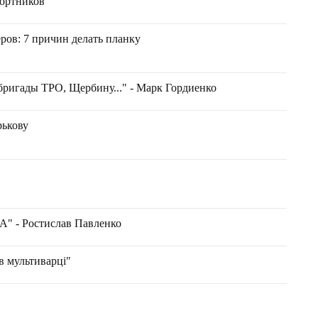
Портников
ров: 7 причин делать планку
 бригады ТРО, Щербину..." - Марк Гордиенко
рькову
 Ростислав Павленко
 в мультиварці"