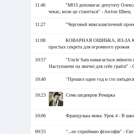
11:46
"МОЗ допомагає депутату Олекса
чекає, коли це станеться" - Антон Швец
11:27
"Черговий міжгалактичний проек
11:08
КОВАРНАЯ ОШИБКА, ИЗ-ЗА 
простых секрета для огромного урожая
10:57
"Uncle Sam намагається змінити
Наступаючи на звичні для себе граблі" - 
10:40
"Прошел один год и сто пятьдес
10:23
Семь шедевров Ремарка
10:06
Французька мова: Урок 4 - В шко
09:55
"...не сприймаю філософів" - Єв