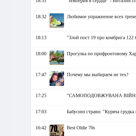
18:51
"Империя в сердце" - Виталий 
18:32
Любимое упражнение всех трене
18:13
"Злой пост 19 про комбрига 122
18:00
Прогулка по прифронтовому Ха
17:47
Почему мы выбираем не тех?
17:25
"САМОПОДОВЖУВАНА ВІЙНА" -
17:03
Бабусині страви: "Куряча грудка
16:42
Best Oldie 70s