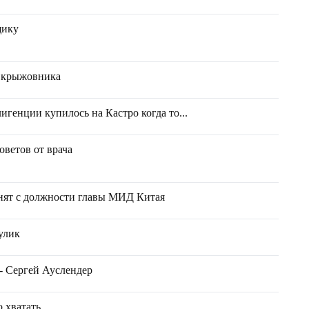
щику
у крыжовника
игенции купилось на Кастро когда то...
оветов от врача
нят с должности главы МИД Китая
улик
- Сергей Ауслендер
о хватать