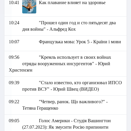
10:41
Как плавание влияет на здоровье
10:24
"Прошел один год и сто пятьдесят два
дня войны" - Альфред Кох
10:07
Французька мова: Урок 5 - Країни і мови
09:56
"Кремль использует в своих войнах
отряды вооруженных инсургентов" - Юрий
Христензен
09:39
"Стало известно, кто организовал ИПСО
против ВСУ" - Юрий Швец (ВИДЕО)
09:22
"Четвер, ранок. Що важливого?" -
Тетяна Геращенко
09:05
Голос Америки - Студія Вашингтон
(27.07.2023): Як змусити Росію припинити