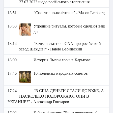
27.07.2023 щодо російського вторгнення
18:51
"Спортивно-політичне" - Mason Lemberg
18:33
Утренние ритуалы, которые сделают ваш
день
18:14
"Бачили статтю в CNN про російський
завод Шахідів?" - Павло Вернівский
18:00
История Лысой горы в Харькове
17:46
10 полезных народных советов
17:24
"В США ДЕНЬГИ СТАЛИ ДОРОЖЕ, А
НАСКОЛЬКО ПОДОРОЖАЮТ ОНИ В
УКРАИНЕ?" - Александр Гончаров
17:02
Бабусині страви: "Рис з печерицями"