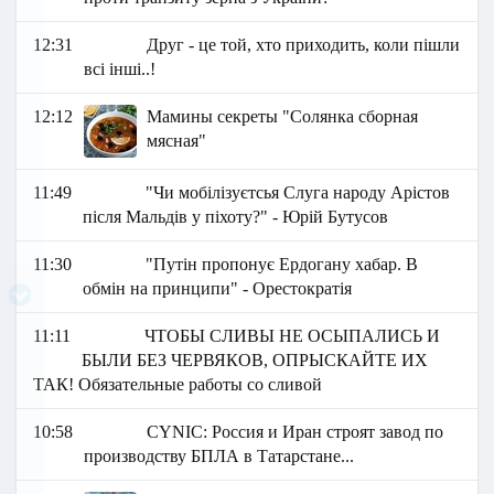
12:31
Друг - це той, хто приходить, коли пішли
всі інші..!
12:12
Мамины секреты "Солянка сборная
мясная"
11:49
"Чи мобілізуєтсья Слуга народу Арістов
після Мальдів у піхоту?" - Юрій Бутусов
11:30
"Путін пропонує Ердогану хабар. В
обмін на принципи" - Орестократія
11:11
ЧТОБЫ СЛИВЫ НЕ ОСЫПАЛИСЬ И
БЫЛИ БЕЗ ЧЕРВЯКОВ, ОПРЫСКАЙТЕ ИХ
ТАК! Обязательные работы со сливой
10:58
СYNIC: Россия и Иран строят завод по
производству БПЛА в Татарстане...