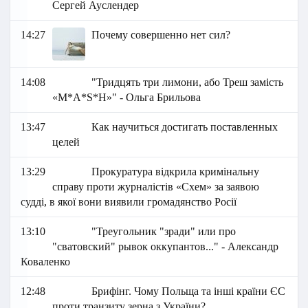
Сергей Ауслендер
14:27
Почему совершенно нет сил?
14:08
"Тридцять три лимони, або Треш замість
«M*A*S*H»" - Ольга Брильова
13:47
Как научиться достигать поставленных
целей
13:29
Прокуратура відкрила кримінальну
справу проти журналістів «Схем» за заявою
судді, в якої вони виявили громадянство Росії
13:10
"Треугольник "зради" или про
"сватовский" рывок оккупантов..." - Александр
Коваленко
12:48
Брифінг. Чому Польща та інші країни ЄС
проти транзиту зерна з України?