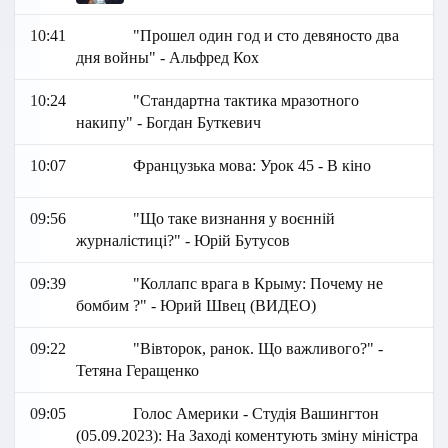
10:41
"Прошел один год и сто девяносто два
дня войны" - Альфред Кох
10:24
"Стандартна тактика мразотного
накипу" - Богдан Буткевич
10:07
Французька мова: Урок 45 - В кіно
09:56
"Що таке визнання у воєнній
журналістиці?" - Юрій Бутусов
09:39
"Коллапс врага в Крыму: Почему не
бомбим ?" - Юрий Швец (ВИДЕО)
09:22
"Вівторок, ранок. Що важливого?" -
Тетяна Геращенко
09:05
Голос Америки - Студія Вашингтон
(05.09.2023): На Заході коментують зміну міністра