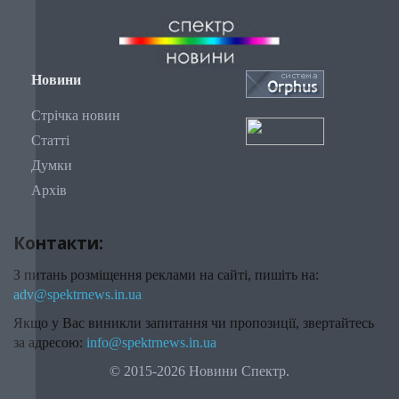
Новини
Стрічка новин
Статті
Думки
Архів
Контакти:
З питань розміщення реклами на сайті, пишіть на:
adv@spektrnews.in.ua
Якщо у Вас виникли запитання чи пропозиції, звертайтесь
за адресою:
info@spektrnews.in.ua
© 2015-2026 Новини Спектр.