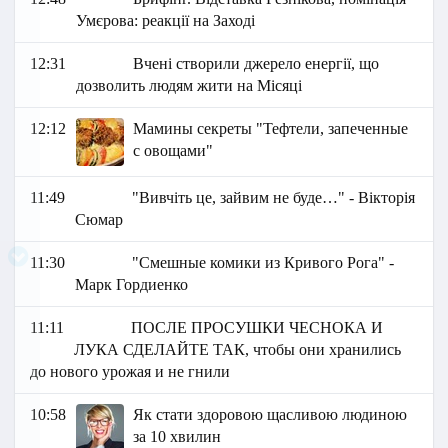
Умєрова: реакції на Заході
12:31
Вчені створили джерело енергії, що
дозволить людям жити на Місяці
12:12
Мамины секреты "Тефтели, запеченные
с овощами"
11:49
"Вивчіть це, зайвим не буде… " - Вікторія
Сюмар
11:30
"Смешные комики из Кривого Рога" -
Марк Гордиенко
11:11
ПОСЛЕ ПРОСУШКИ ЧЕСНОКА И
ЛУКА СДЕЛАЙТЕ ТАК, чтобы они хранились
до нового урожая и не гнили
10:58
Як стати здоровою щасливою людиною
за 10 хвилин