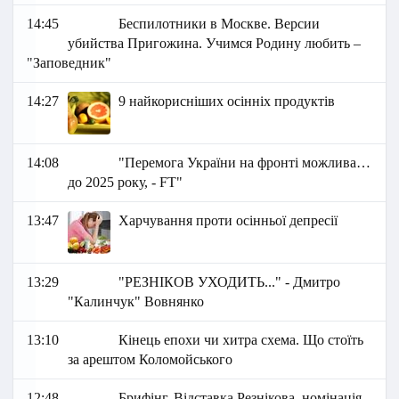
14:45
Беспилотники в Москве. Версии
убийства Пригожина. Учимся Родину любить –
"Заповедник"
14:27
9 найкорисніших осінніх продуктів
14:08
"Перемога України на фронті можлива…
до 2025 року, - FT"
13:47
Харчування проти осінньої депресії
13:29
"РЕЗНІКОВ УХОДИТЬ..." - Дмитро
"Калинчук" Вовнянко
13:10
Кінець епохи чи хитра схема. Що стоїть
за арештом Коломойського
12:48
Брифінг. Відставка Резнікова, номінація