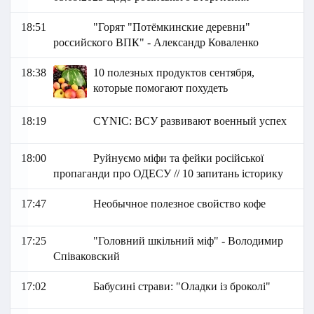
18:51
"Горят "Потёмкинские деревни"
российского ВПК" - Александр Коваленко
18:38
10 полезных продуктов сентября,
которые помогают похудеть
18:19
СYNIC: ВСУ развивают военный успех
18:00
Руйнуємо міфи та фейки російської
пропаганди про ОДЕСУ // 10 запитань історику
17:47
Необычное полезное свойство кофе
17:25
"Головний шкільний міф" - Володимир
Співаковский
17:02
Бабусині страви: "Оладки із броколі"