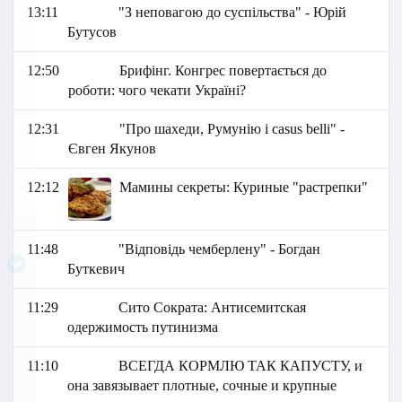
13:11
"З неповагою до суспільства" - Юрій
Бутусов
12:50
Брифінг. Конгрес повертається до
роботи: чого чекати Україні?
12:31
"Про шахеди, Румунію і casus belli" -
Євген Якунов
12:12
Мамины секреты: Куриные "растрепки"
11:48
"Відповідь чемберлену" - Богдан
Буткевич
11:29
Сито Сократа: Антисемитская
одержимость путинизма
11:10
ВСЕГДА КОРМЛЮ ТАК КАПУСТУ, и
она завязывает плотные, сочные и крупные