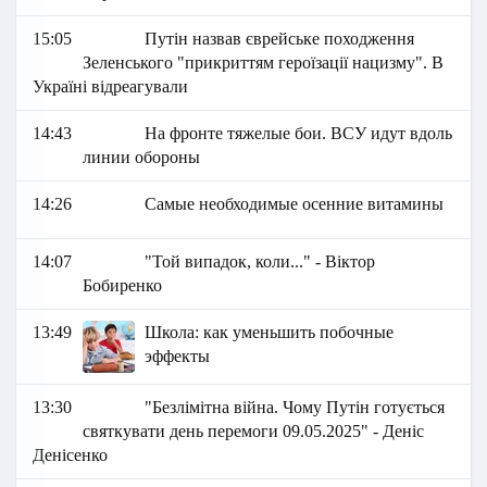
15:05
Путін назвав єврейське походження
Зеленського "прикриттям героїзації нацизму". В
Україні відреагували
14:43
На фронте тяжелые бои. ВСУ идут вдоль
линии обороны
14:26
Самые необходимые осенние витамины
14:07
"Той випадок, коли..." - Віктор
Бобиренко
13:49
Школа: как уменьшить побочные
эффекты
13:30
"Безлімітна війна. Чому Путін готується
святкувати день перемоги 09.05.2025" - Деніс
Денісенко