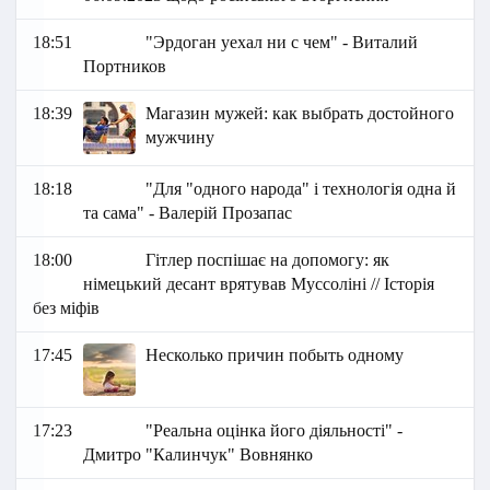
18:51
"Эрдоган уехал ни с чем" - Виталий
Портников
18:39
Магазин мужей: как выбрать достойного
мужчину
18:18
"Для "одного народа" і технологія одна й
та сама" - Валерій Прозапас
18:00
Гітлер поспішає на допомогу: як
німецький десант врятував Муссоліні // Історія
без міфів
17:45
Несколько причин побыть одному
17:23
"Реальна оцінка його діяльності" -
Дмитро "Калинчук" Вовнянко