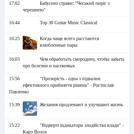
17:02
Бабусині страви: "Чеський пиріг з
черешнею"
16:44
Top 30 Guitar Music Classical
16:25
Когда чаще всего расстаются
влюбленные пары
16:03
Чем обработать смородину, чтобы забыть
про болезни и насекомых
15:56
"Прозорість - одна з підвалин
ефективного прийняття рішень" - Ростислав
Павленко
15:39
Желания продлевают и улучшают жизнь
15:22
"Відверті індикатори злодійства влади" -
Карл Волох