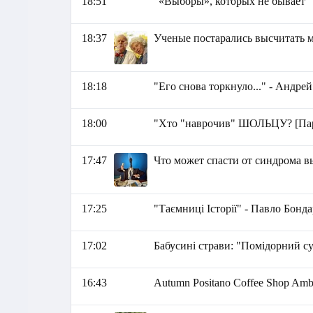
18:51
"«Выборы», которых не бывает"
18:37
Ученые постарались высчитать 
18:18
"Его снова торкнуло..." - Андре
18:00
"Хто "наврочив" ШОЛЬЦУ? [П
17:47
Что может спасти от синдрома 
17:25
"Таємниці Історії" - Павло Бонд
17:02
Бабусині страви: "Помідорний с
16:43
Autumn Positano Coffee Shop Amb