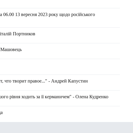
 06.00 13 вересня 2023 року щодо російського
Віталій Портников
н Машовець
т, что творит правое..." - Андрей Капустин
шого рівня ходить за її керманичем" - Олена Кудренко
да