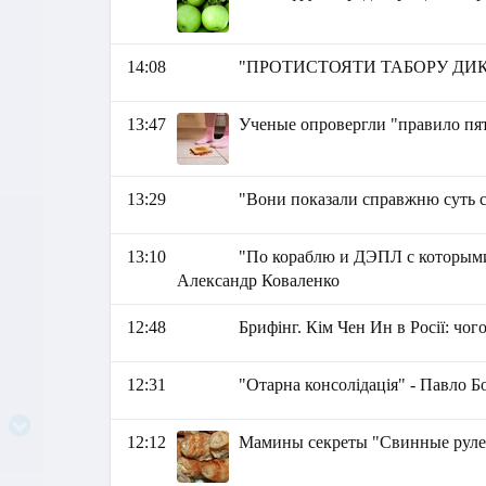
14:08
"ПРОТИСТОЯТИ ТАБОРУ ДИКТА
13:47
Ученые опровергли "правило пя
13:29
"Вони показали справжню суть с
13:10
"По кораблю и ДЭПЛ с которыми,
Александр Коваленко
12:48
Брифінг. Кім Чен Ин в Росії: чог
12:31
"Отарна консолідація" - Павло 
12:12
Мамины секреты "Свинные руле