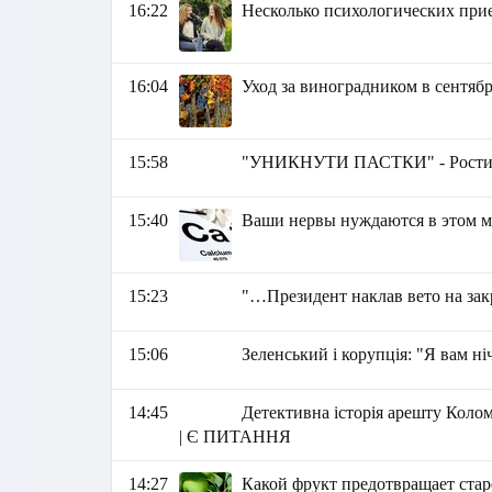
16:22
Несколько психологических прие
16:04
Уход за виноградником в сентяб
15:58
"УНИКНУТИ ПАСТКИ" - Ростис
15:40
Ваши нервы нуждаются в этом 
15:23
"…Президент наклав вето на зак
15:06
Зеленський і корупція: "Я вам ні
14:45
Детективна історія арешту Колом
| Є ПИТАННЯ
14:27
Какой фрукт предотвращает стар