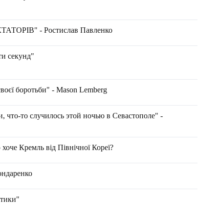
ТОРІВ" - Ростислав Павленко
ти секунд"
воєї боротьби" - Mason Lemberg
 что-то случилось этой ночью в Севастополе" -
о хоче Кремль від Північної Кореї?
Бондаренко
тики"