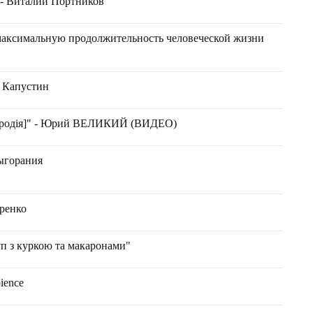
 - Виталий Портников
максимальную продолжительность человеческой жизни
й Капустин
ародія]" - Юрий ВЕЛИКИЙ (ВИДЕО)
выгорания
аренко
уп з куркою та макаронами"
ience