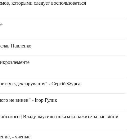
мов, которыми следует воспользоваться
ре
лав Павленко
микроэлементе
риття е-декларування" - Сергій Фурса
чого не винен" - Ігор Гулик
ойського | Владу змусили показати нажите за час війни
ение, - ученые