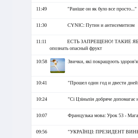
11:49
"Раніше он як було все просто..."
11:30
СYNIC: Путин и антисемитизм
11:11
ЕСТЬ ЗАПРЕЩЕНО! ТАКИЕ ЯБ
опознать опасный фрукт
10:58
Звички, які покращують здоров'я
10:41
"Прошел один год и двести дней
10:24
"Сі Цзіньпін добряче допомагає 
10:07
Французька мова: Урок 53 - Маг
09:56
"УКРАЇНЦІ: ПРЕЗИДЕНТ ВИННИ