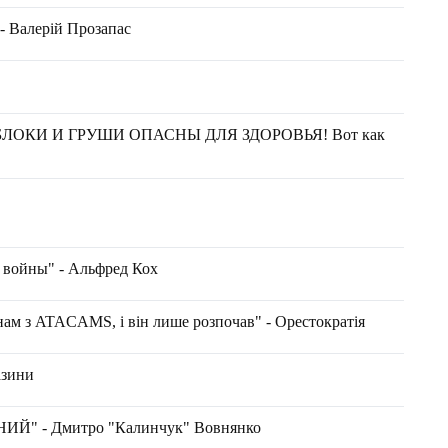
 - Валерій Прозапас
ЛОКИ И ГРУШИ ОПАСНЫ ДЛЯ ЗДОРОВЬЯ! Вот как
 войны" - Альфред Кох
нам з ATACAMS, і він лише розпочав" - Орестократія
азини
Й" - Дмитро "Калинчук" Вовнянко