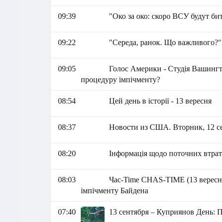
09:39
"Око за око: скоро ВСУ будут 
09:22
"Середа, ранок. Що важливого?"
09:05
Голос Америки - Студія Вашингт
процедуру імпічменту?
08:54
Цей день в історії - 13 вересня
08:37
Новости из США. Вторник, 12 сен
08:20
Інформація щодо поточних втрат 
08:03
Час-Time CHAS-TIME (13 вересня
імпічменту Байдена
07:40
13 сентября – Куприянов День: 