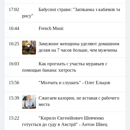
17:02
Бабусині страви: "Запіканка з кабачків та
рису"
16:44
French Music
16:25
Замужние женщины уделяют домашним
делам на 7 часов больше, чем мужчины
16:03
Как прогнать с участка муравьев с
помощью банана: хитрость
15:56
"Молчать и слушать" - Олег Ельцов
15:39
Сжигаем калории, не вставая с рабочего
места
15:22
"Кирило Євгенійович Шевченко
готується до суду в Австрії" - Антон Швец