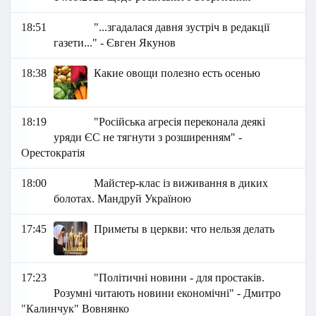
18:51
"...згадалася давня зустріч в редакції
газети..." - Євген Якунов
18:38
Какие овощи полезно есть осенью
18:19
"Російська агресія переконала деякі
уряди ЄС не тягнути з розширенням" -
Орестократія
18:00
Майстер-клас із виживання в диких
болотах. Мандруй Україною
17:45
Приметы в церкви: что нельзя делать
17:23
"Політичні новини - для простаків.
Розумні читають новини економічні" - Дмитро
"Калинчук" Вовнянко