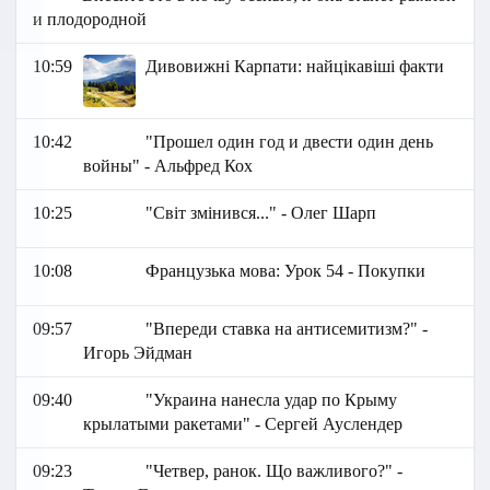
и плодородной
10:59
Дивовижні Карпати: найцікавіші факти
10:42
"Прошел один год и двести один день
войны" - Альфред Кох
10:25
"Світ змінився..." - Олег Шарп
10:08
Французька мова: Урок 54 - Покупки
09:57
"Впереди ставка на антисемитизм?" -
Игорь Эйдман
09:40
"Украина нанесла удар по Крыму
крылатыми ракетами" - Сергей Ауслендер
09:23
"Четвер, ранок. Що важливого?" -