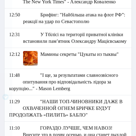
The New York Times" - Александр Коваленко
12:50
Брифінг: "Найбільша атака на флот РФ”:
реакції на удар по Севастополю
12:31
У Тбілісі на території приватної клініки
встановили пам’ятник Олександру Мацієвському
12:12
Мамины секреты "Цукаты из тыквы"
11:48
"І ще, за результатами славнозвісного
опитування про відповідальність лідора за
корупцію..." - Mason Lemberg
11:29
"НАШИ ТОП-ЧИНОВНИКИ ДАЖЕ В
ОХВАЧЕННОЙ ОГНЕМ БРИЧКЕ БУДУТ
ПРОДОЛЖАТЬ «ПИЛИТЬ» БАБЛО"
11:10
ГОРАЗДО ЛУЧШЕ, ЧЕМ НАВОЗ!
Внесите это в почву осенью, и она станет рыхлой