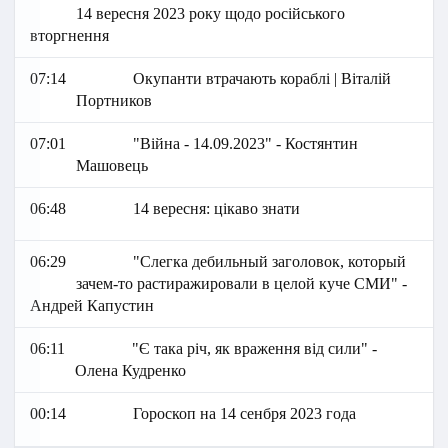
14 вересня 2023 року щодо російського
вторгнення
07:14
Окупанти втрачають кораблі | Віталій
Портников
07:01
"Війна - 14.09.2023" - Костянтин
Машовець
06:48
14 вересня: цікаво знати
06:29
"Слегка дебильный заголовок, который
зачем-то растиражировали в целой куче СМИ" -
Андрей Капустин
06:11
"Є така річ, як враження від сили" -
Олена Кудренко
00:14
Гороскоп на 14 сенбря 2023 года