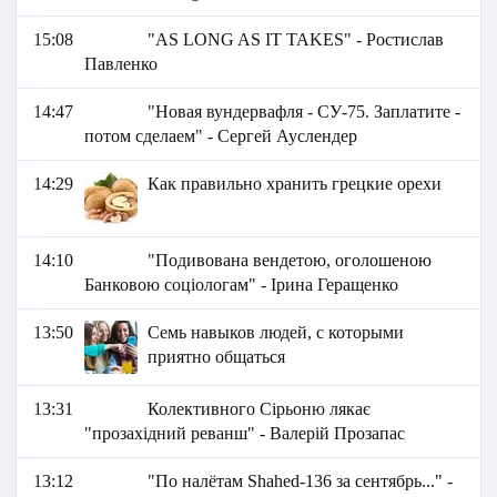
15:08
"AS LONG AS IT TAKES" - Ростислав
Павленко
14:47
"Новая вундервафля - СУ-75. Заплатите -
потом сделаем" - Сергей Ауслендер
14:29
Как правильно хранить грецкие орехи
14:10
"Подивована вендетою, оголошеною
Банковою соціологам" - Ірина Геращенко
13:50
Семь навыков людей, с которыми
приятно общаться
13:31
Колективного Сірьоню лякає
"прозахідний реванш" - Валерій Прозапас
13:12
"По налётам Shahed-136 за сентябрь..." -