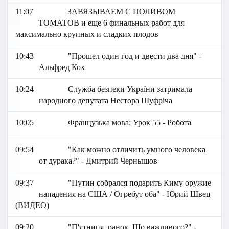
11:07
ЗАВЯЗЫВАЕМ С ПОЛИВОМ
ТОМАТОВ и еще 6 финальных работ для
максимально крупных и сладких плодов
10:43
"Прошел один год и двести два дня" -
Альфред Кох
10:24
Служба безпеки України затримала
народного депутата Нестора Шуфріча
10:05
Французька мова: Урок 55 - Робота
09:54
"Как можно отличить умного человека
от дурака?" - Дмитрий Чернышов
09:37
"Путин собрался подарить Киму оружие
нападения на США / Огребут оба" - Юрий Швец
(ВИДЕО)
09:20
"П'ятниця, ранок. Що важливого?" -