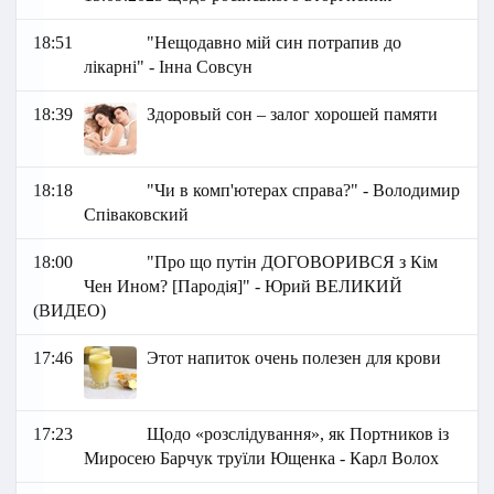
18:51
"Нещодавно мій син потрапив до
лікарні" - Інна Совсун
18:39
Здоровый сон – залог хорошей памяти
18:18
"Чи в комп'ютерах справа?" - Володимир
Співаковский
18:00
"Про що путін ДОГОВОРИВСЯ з Кім
Чен Ином? [Пародія]" - Юрий ВЕЛИКИЙ
(ВИДЕО)
17:46
Этот напиток очень полезен для крови
17:23
Щодо «розслідування», як Портников із
Миросею Барчук труїли Ющенка - Карл Волох