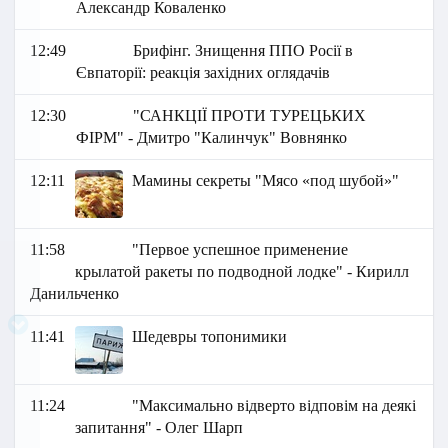
Александр Коваленко
12:49
Брифінг. Знищення ППО Росії в
Євпаторії: реакція західних оглядачів
12:30
"САНКЦІЇ ПРОТИ ТУРЕЦЬКИХ
ФІРМ" - Дмитро "Калинчук" Вовнянко
12:11
Мамины секреты "Мясо «под шубой»"
11:58
"Первое успешное применение
крылатой ракеты по подводной лодке" - Кирилл
Данильченко
11:41
Шедевры топонимики
11:24
"Максимально відверто відповім на деякі
запитання" - Олег Шарп