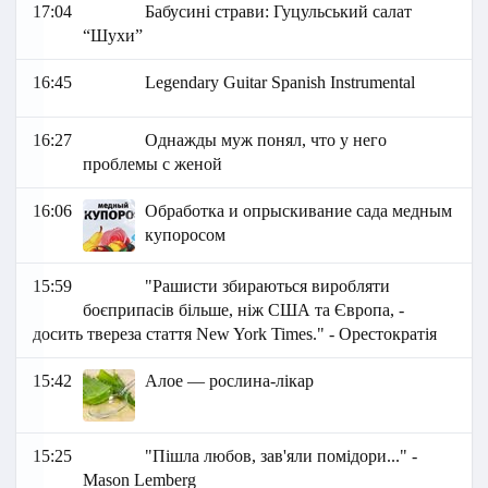
17:04
Бабусині страви: Гуцульський салат
“Шухи”
16:45
Legendary Guitar Spanish Instrumental
16:27
Однажды муж понял, что у него
проблемы с женой
16:06
Обработка и опрыскивание сада медным
купоросом
15:59
"Рашисти збираються виробляти
боєприпасів більше, ніж США та Європа, -
досить твереза стаття New York Times." - Орестократія
15:42
Алое — рослина-лікар
15:25
"Пішла любов, зав'яли помідори..." -
Mason Lemberg