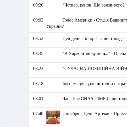
09:20
"Четвер, ранок. Що важливого?"
09:03
Голос Америки - Студія Вашингт
України?
08:52
Цей день в історії - 2 листопада
08:35
"В Харкові знову дощ..." - Олен
08:23
"СУЧАСНА ПОЗИЦІЙНА ВІЙНА 
08:18
Інформація щодо поточних втрат 
08:01
Час-Time CHAS-TIME (2 листопад
07:40
2 ноября – День Артемия: Приме