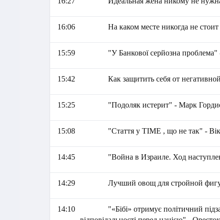
16:27
Идеальная жена никому не нужна
16:06
На каком месте никогда не стоит
15:59
"У Банкової серйозна проблема"
15:42
Как защитить себя от негативно
15:25
"Подоляк истерит" - Марк Горди
15:08
"Стаття у TIME , що не так" - В
14:45
"Война в Израиле. Ход наступле
14:29
Лучший овощ для стройной фиг
14:10
"«Бібі» отримує політичний підз
відповідальності перед нацією" - Оресток