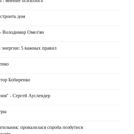
 - мнение психолога
 строить дом
 - Володимир Омел'ян
й энергии: 5 важных правил
енко
іктор Бобиренко
ния" - Сергей Ауслендер
уры
атильник: провалилася спроба позбутися
ратія