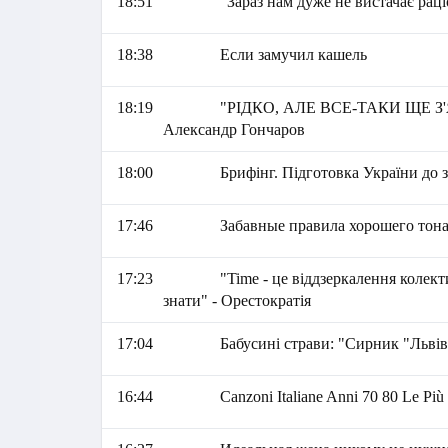
18:51
"Зараз нам дуже не вистачає рац
18:38
Если замучил кашель
18:19
"РІДКО, АЛЕ ВСЕ-ТАКИ ЩЕ 
Александр Гончаров
18:00
Брифінг. Підготовка України до 
17:46
Забавные правила хорошего тон
17:23
"Time - це віддзеркалення коле
знати" - Орестократія
17:04
Бабусині страви: "Сирник "Львів
16:44
Canzoni Italiane Anni 70 80 Le Più