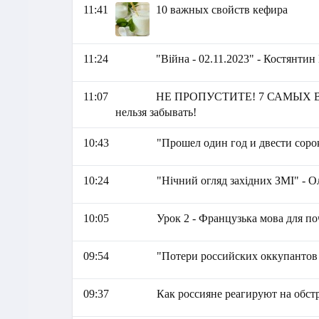
11:41
10 важных свойств кефира
11:24
"Війна - 02.11.2023" - Костянти
11:07
НЕ ПРОПУСТИТЕ! 7 САМЫХ ВА
нельзя забывать!
10:43
"Прошел один год и двести соро
10:24
"Нічний огляд західних ЗМІ" - 
10:05
Урок 2 - Французька мова для по
09:54
"Потери российских оккупантов 
09:37
Как россияне реагируют на обст