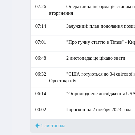
07:26
Оперативна інформація станом на
вторгнення
07:14
Залужний: план подолання позиц
07:01
"Про гучну статтю в Times" - К
06:48
2 листопада: це цікаво знати
06:32
"США готуються до 3-ї світової н
Орестократія
06:14
"Оприлюднене дослідження USAID
00:02
Гороскоп на 2 ноября 2023 года
1 листопада