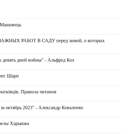
н Машовець
ЖНЫХ РАБОТ В САДУ перед зимой, о которых
к девять дней войны" - Альфред Кох
Олег Шарп
чатківців. Правила читання
за октябрь 2023" - Александр Коваленко
релы Харькова