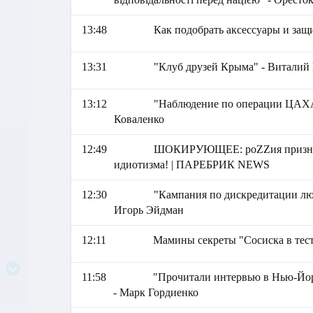
13:48
Как подобрать аксессуары и защ
13:31
"Клуб друзей Крыма" - Виталий
13:12
"Наблюдение по операции ЦАХАЛ
Коваленко
12:49
ШОКИРУЮЩЕЕ: роZZия признала
идиотизма! | ПАРЕБРИК NEWS
12:30
"Кампания по дискредитации лю
Игорь Эйдман
12:11
Мамины секреты "Сосиска в тест
11:58
"Прочитали интервью в Нью-Йо
- Марк Гордиенко