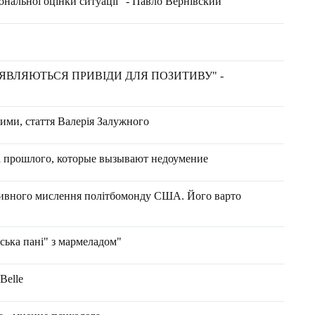
іональної оцінки ситуації" - Павло Вернівский
З'ЯВЛЯЮТЬСЯ ПРИВІДИ ДЛЯ ПОЗИТИВУ" -
зими, стаття Валерія Залужного
а прошлого, которые вызывают недоумение
ктивного мислення політбомонду США. Його варто
ська пані" з мармеладом"
 Belle