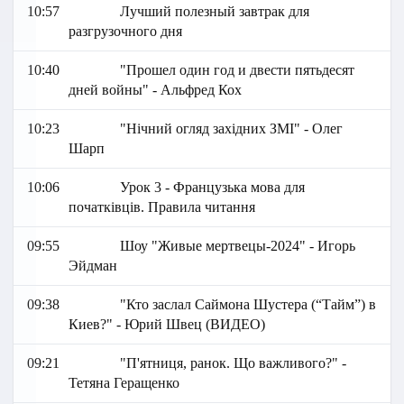
10:57
Лучший полезный завтрак для
разгрузочного дня
10:40
"Прошел один год и двести пятьдесят
дней войны" - Альфред Кох
10:23
"Нічний огляд західних ЗМІ" - Олег
Шарп
10:06
Урок 3 - Французька мова для
початківців. Правила читання
09:55
Шоу "Живые мертвецы-2024" - Игорь
Эйдман
09:38
"Кто заслал Саймона Шустера (“Тайм”) в
Киев?" - Юрий Швец (ВИДЕО)
09:21
"П'ятниця, ранок. Що важливого?" -
Тетяна Геращенко