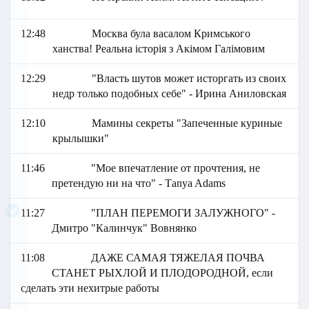
12:48
Москва була васалом Кримського
ханства! Реальна історія з Акімом Галімовим
12:29
"Власть шутов может исторгать из своих
недр только подобных себе" - Ирина Аниловская
12:10
Мамины секреты "Запеченные куриные
крылышки"
11:46
"Мое впечатление от прочтения, не
претендую ни на что" - Тanya Adams
11:27
"ПЛАН ПЕРЕМОГИ ЗАЛУЖНОГО" -
Дмитро "Калинчук" Вовнянко
11:08
ДАЖЕ САМАЯ ТЯЖЕЛАЯ ПОЧВА
СТАНЕТ РЫХЛОЙ И ПЛОДОРОДНОЙ, если
сделать эти нехитрые работы