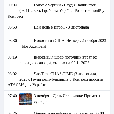
09:04
Голос Америки - Студія Вашингтон
(03.11.2023): Ізраїль та Україна. Розвиток подій у
Конгресі
08:53
Цей день в історії - 3 листопада
08:36
Новости из США. Четверг, 2 ноября 2023
- Igor Aizenberg
08:19
Інформація щодо поточних втрат рф
внаслідок санкцій, станом на 02.11.2023
08:02
Час-Time CHAS-TIME (3 листопада,
2023): Група республіканців у Конгресі просить
АТАCМS для України
07:40
3 ноября – День Иллариона: Приметы и
суеверия
07:26
Оперативна інформація станом на 06.00