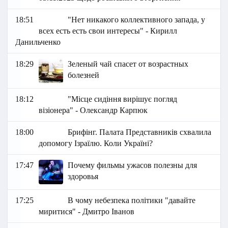
18:51
"Нет никакого коллективного запада, у
всех есть есть свои интересы" - Кирилл
Данильченко
18:29
Зеленый чай спасет от возрастных
болезней
18:12
"Місце сидіння вирішує погляд
візіонера" - Олександр Карпюк
18:00
Брифінг. Палата Представників схвалила
допомогу Ізраїлю. Коли Україні?
17:47
Почему фильмы ужасов полезны для
здоровья
17:25
В чому небезпека політики "давайте
миритися" - Дмитро Іванов