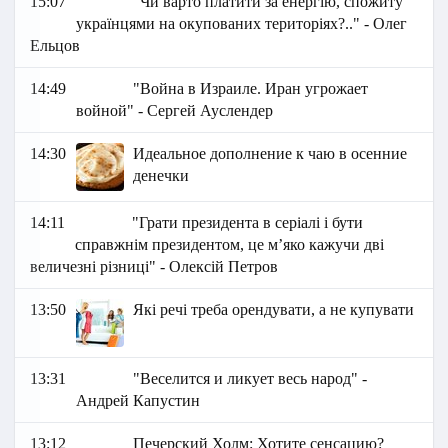
15:07
"Чи варто платити за енергію, спожиту
українцями на окупованих територіях?.." - Олег
Ельцов
14:49
"Война в Израиле. Иран угрожает
войной" - Сергей Ауслендер
14:30
Идеальное дополнение к чаю в осенние
денечки
14:11
"Грати президента в серіалі і бути
справжнім президентом, це мʼяко кажучи дві
величезні різниці" - Олексій Петров
13:50
Які речі треба орендувати, а не купувати
13:31
"Веселится и ликует весь народ" -
Андрей Капустин
13:12
Печерский Холм: Хотите сенсацию?