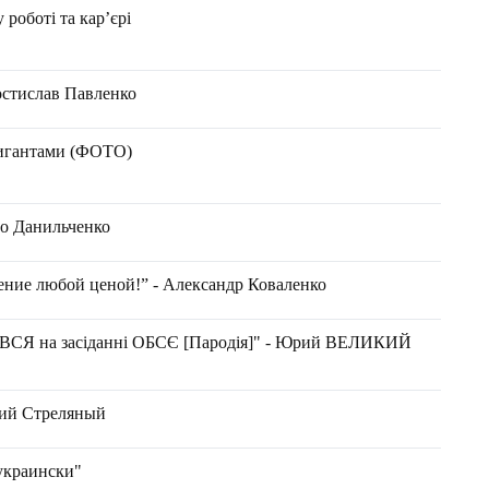
роботі та кар’єрі
Ростислав Павленко
гигантами (ФОТО)
ло Данильченко
ение любой ценой!” - Александр Коваленко
СЯ на засіданні ОБСЄ [Пародія]" - Юрий ВЕЛИКИЙ
ий Стреляный
украински"