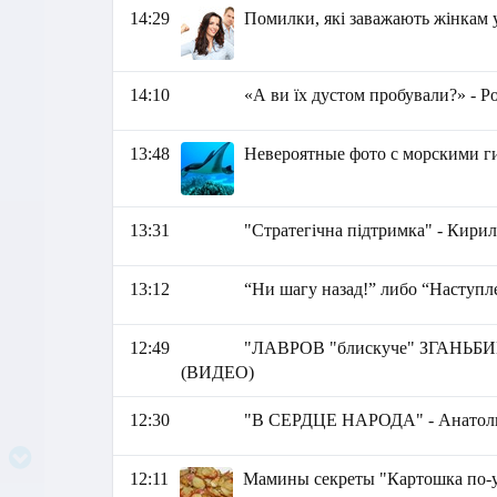
14:29
Помилки, які заважають жінкам у 
14:10
«А ви їх дустом пробували?» - 
13:48
Невероятные фото с морскими 
13:31
"Стратегічна підтримка" - Кири
13:12
“Ни шагу назад!” либо “Наступл
12:49
"ЛАВРОВ "блискуче" ЗГАНЬБИВ
(ВИДЕО)
12:30
"В СЕРДЦЕ НАРОДА" - Анатол
12:11
Мамины секреты "Картошка по-