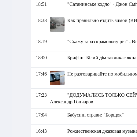
18:51
"Сатанинське кодло" - Джон Смі
18:38
Как правильно ездить зимой (В
18:19
"Скажу зараз крамольну річ" - Ві
18:00
Брифінг. Білий дім закликає як
17:46
Не разговаривайте по мобильному
17:23
"ДОДУМАЛИСЬ ТОЛЬКО СЕЙЧ
Александр Гончаров
17:04
Бабусині страви: "Борщок"
16:43
Рождественская джазовая музык