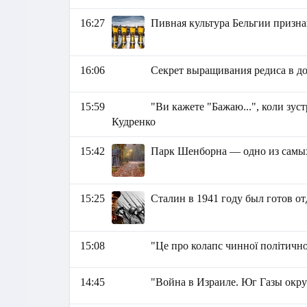
16:27
Пивная культура Бельгии призна
16:06
Секрет выращивания редиса в д
15:59
"Ви кажете "Бажаю...", коли зуст
Кудренко
15:42
Парк Шенборна — одно из самы
15:25
Сталин в 1941 году был готов о
15:08
"Це про колапс чинної політично
14:45
"Война в Израиле. Юг Газы окру