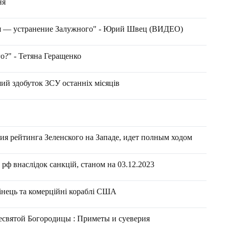
ня
ля — устранение Залужного" - Юрий Швец (ВИДЕО)
о?" - Тетяна Геращенко
ий здобуток ЗСУ останніх місяців
я рейтинга Зеленского на Западе, идет полным ходом
рф внаслідок санкцій, станом на 03.12.2023
інець та комерційні кораблі США
ресвятой Богородицы : Приметы и суеверия