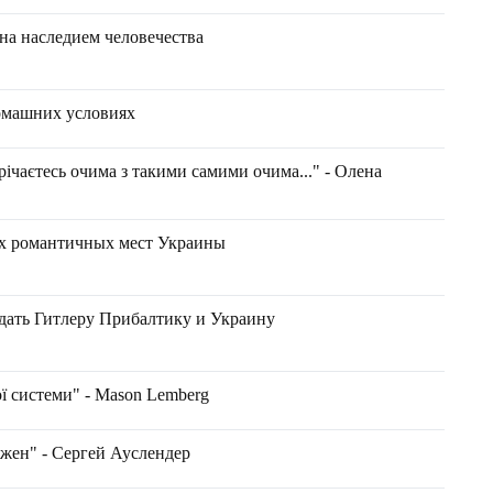
на наследием человечества
омашних условиях
річаєтесь очима з такими самими очима..." - Олена
х романтичных мест Украины
тдать Гитлеру Прибалтику и Украину
ї системи" - Маson Lemberg
жен" - Сергей Ауслендер