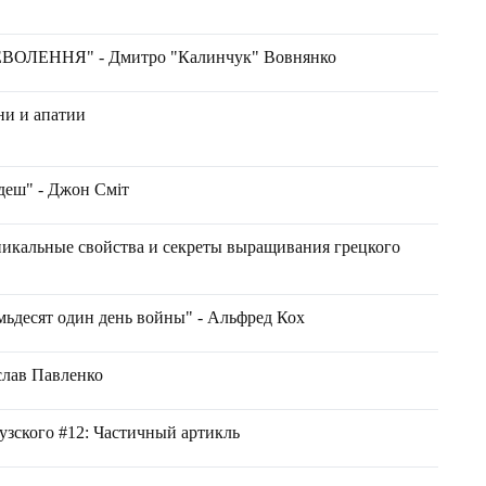
ЛЕННЯ" - Дмитро "Калинчук" Вовнянко
ни и апатии
йдеш" - Джон Сміт
ьные свойства и секреты выращивания грецкого
мьдесят один день войны" - Альфред Кох
лав Павленко
узского #12: Частичный артикль