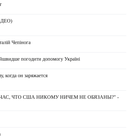
т
ИДЕО)
талій Чепінога
найшвидше погодити допомогу Україні
, когда он заряжается
АС, ЧТО США НИКОМУ НИЧЕМ НЕ ОБЯЗАНЫ?" -
а