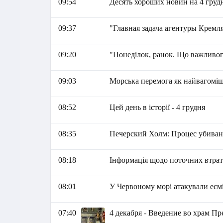
09:54
Десять хороших новин на 4 груд
09:37
"Главная задача агентуры Крем
09:20
"Понеділок, ранок. Що важливог
09:03
Морська перемога як найвагоміш
08:52
Цей день в історії - 4 грудня
08:35
Печерский Холм: Процес убивани
08:18
Інформація щодо поточних втрат 
08:01
У Червоному морі атакували есм
07:40
4 декабря - Введение во храм П