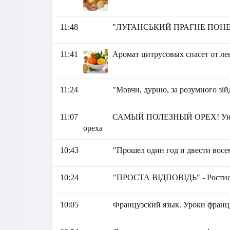
11:48
"ЛУГАНСЬКИЙ ПРАГНЕ ПОНЕВО
11:41
Аромат цитрусовых спасет от ле
11:24
"Мовчи, дурню, за розумного зі
11:07
САМЫЙ ПОЛЕЗНЫЙ ОРЕХ! Уникал
ореха
10:43
"Прошел один год и двести восе
10:24
"ПРОСТА ВІДПОВІДЬ" - Ростис
10:05
Французский язык. Уроки франц