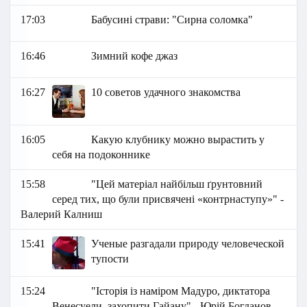
17:03
Бабусині страви: "Сирна соломка"
16:46
Зимний кофе джаз
16:27
10 советов удачного знакомства
16:05
Какую клубнику можно вырастить у
себя на подоконнике
15:58
"Цей матеріал найбільш ґрунтовний
серед тих, що були присвячені «контрнаступу»" -
Валерий Калниш
15:41
Ученые разгадали природу человеческой
тупости
15:24
"Історія із наміром Мадуро, диктатора
Венесуели, захопити Гайану" - Юрій Богданов