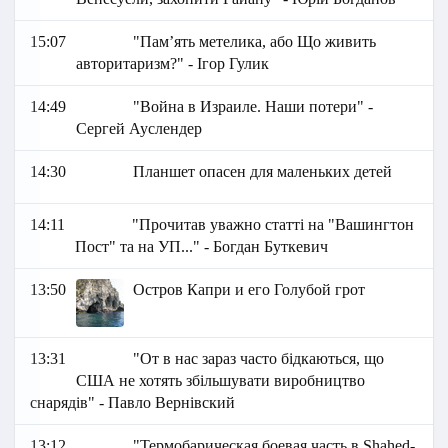
15:07
"Пам’ять метелика, або Що живить
авторитаризм?" - Ігор Гулик
14:49
"Война в Израиле. Наши потери" -
Сергей Ауслендер
14:30
Планшет опасен для маленьких детей
14:11
"Прочитав уважно статті на "Вашингтон
Пост" та на УП..." - Богдан Буткевич
13:50
Остров Капри и его Голубой грот
13:31
"От в нас зараз часто бідкаються, що
США не хотять збільшувати виробництво
снарядів" - Павло Вернівский
13:12
"Термобарическая боевая часть в Shahed-