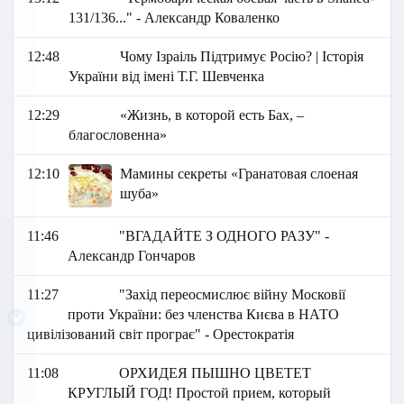
131/136..." - Александр Коваленко
12:48
Чому Ізраіль Підтримує Росію? | Історія
України від імені Т.Г. Шевченка
12:29
«Жизнь, в которой есть Бах, –
благословенна»
12:10
Мамины секреты «Гранатовая слоеная
шуба»
11:46
"ВГАДАЙТЕ З ОДНОГО РАЗУ" -
Александр Гончаров
11:27
"Захід переосмислює війну Московії
проти України: без членства Києва в НАТО
цивілізований світ програє" - Орестократія
11:08
ОРХИДЕЯ ПЫШНО ЦВЕТЕТ
КРУГЛЫЙ ГОД! Простой прием, который