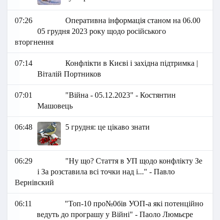
07:26
Оперативна інформація станом на 06.00
05 грудня 2023 року щодо російського
вторгнення
07:14
Конфлікти в Києві і західна підтримка |
Віталій Портников
07:01
"Війна - 05.12.2023" - Костянтин
Машовець
06:48
5 грудня: це цікаво знати
06:29
"Ну що? Стаття в УП щодо конфлікту Зе
і За розставила всі точки над і..." - Павло
Вернівский
06:11
"Топ-10 про№0бів УОП-а які потенційно
ведуть до програшу у Війні" - Паоло Люмьєре