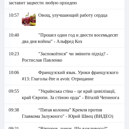
заставит зацвести любую орхидею
10:57
Овощ, улучшающий работу сердца
10:40
"Прошел один год и двести восемьдесят
два дня войны" - Альфред Кох
10:23
"Заспокоїтися" чи змінити підхід? -
Ростислав Павленко
10:06
Французский язык. Уроки французского
#13: Глаголы être и avoir. Отрицание
09:55
"Українська стіна – це край цивілізації,
край Європи. За стіною орда" - Віталій Чепинога
09:38
“Пятая колонна” Кремля против
Главкома Залужного" - Юрий Швец (ВИДЕО)
09:21
"Вівторок, ранок. Що важливого?" -