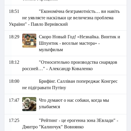
18:51
"Економічна безграмотність… ви навіть
не уявляєте наскільки це величезна проблема
України" - Павло Вернівский
18:29
Скоро Новый Год! «Незнайка. Винтик и
Шпунтик - веселые мастера» -
мультфильм
18:12
"Относительно производства снарядов
россией…" - Александр Коваленко
18:00
Брифінг. Салліван попереджає Конгрес
не підігравати Путіну
17:47
Что думают о нас собаки, когда мы
улыбаемся
17:25
"Рейтинг - це ерогенна зона ЗЕвлади" -
Дмитро "Калинчук" Вовнянко