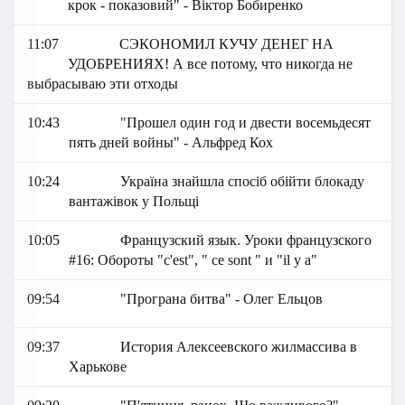
крок - показовий" - Віктор Бобиренко
11:07
СЭКОНОМИЛ КУЧУ ДЕНЕГ НА
УДОБРЕНИЯХ! А все потому, что никогда не
выбрасываю эти отходы
10:43
"Прошел один год и двести восемьдесят
пять дней войны" - Альфред Кох
10:24
Україна знайшла спосіб обійти блокаду
вантажівок у Польщі
10:05
Французский язык. Уроки французского
#16: Обороты "c'est", " ce sont " и "il y a"
09:54
"Програна битва" - Олег Ельцов
09:37
История Алексеевского жилмассива в
Харькове