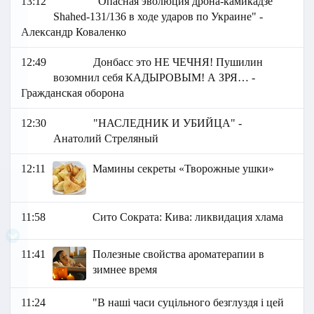
13:12
"Опасная эволюция дрона-камикадзе
Shahed-131/136 в ходе ударов по Украине" -
Александр Коваленко
12:49
Донбасс это НЕ ЧЕЧНЯ! Пушилин
возомнил себя КАДЫРОВЫМ! А ЗРЯ… -
Гражданская оборона
12:30
"НАСЛЕДНИК И УБИЙЦА" -
Анатолий Стреляный
12:11
Мамины секреты «Творожные ушки»
11:58
Сито Сократа: Кива: ликвидация хлама
11:41
Полезные свойства ароматерапии в
зимнее время
11:24
"В наші часи суцільного безглуздя і цей