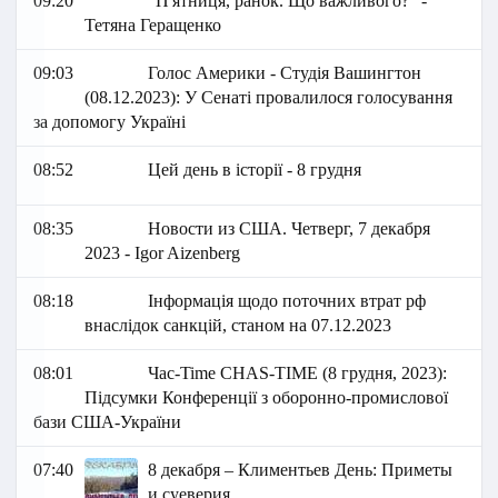
09:20
"П'ятниця, ранок. Що важливого?" -
Тетяна Геращенко
09:03
Голос Америки - Студія Вашингтон
(08.12.2023): У Сенаті провалилося голосування
за допомогу Україні
08:52
Цей день в історії - 8 грудня
08:35
Новости из США. Четверг, 7 декабря
2023 - Igor Aizenberg
08:18
Інформація щодо поточних втрат рф
внаслідок санкцій, станом на 07.12.2023
08:01
Час-Time CHAS-TIME (8 грудня, 2023):
Підсумки Конференції з оборонно-промислової
бази США-України
07:40
8 декабря – Климентьев День: Приметы
и суеверия