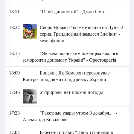
18:51
"Геній дипломатії" - Джон Сміт
18:34
Скоро Новый Год! «Незнайка на Луне. 2
серия. Грандиозный замысел Знайки» -
мультфильм
18:15
"Як мексиканським біженцям вдалося
заморозити допомогу Україні" - Орестократія
18:00
Брифінг. Як Кемерон переконував
Конгрес продовжити підтримку України
17:46
У природы нет плохой погоды
17:23
"Ракетные удары утром 8 декабря..." -
Александр Коваленко
17:04
Бабусині страви: "Плов з грибами в