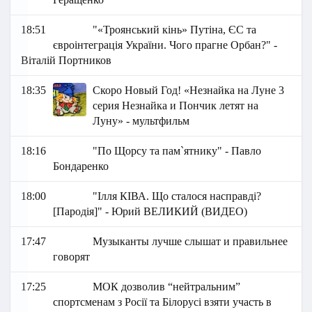
18:51
"«Троянський кінь» Путіна, ЄС та
євроінтеграція України. Чого прагне Орбан?" -
Віталій Портников
18:35
Скоро Новый Год! «Незнайка на Луне 3
серия Незнайка и Пончик летят на
Луну» - мультфильм
18:16
"По Щорсу та пам`ятнику" - Павло
Бондаренко
18:00
"Ілля КІВА. Що сталося насправді?
[Пародія]" - Юрий ВЕЛИКИЙ (ВИДЕО)
17:47
Музыканты лучше слышат и правильнее
говорят
17:25
МОК дозволив “нейтральним”
спортсменам з Росії та Білорусі взяти участь в