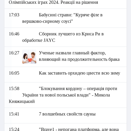
Олімпійських іграх 2024. Реакції на рішення
17:03
Бабусині страви: "Куряче філе в
вершково-сирному соусі"
16:46
Сборник лучшего из Криса Ри в
обработке JAYC
16:27
Ученые назвали главный фактор,
влияющий на продолжительность брака
16:05
Как заставить орхидею цвести всю зиму
15:58
"Блокування кордону – операція проти
України та нової польської влади" - Микола
Княжицький
15:41
7 волшебных свойств сауны
15:24
"Brave1 - непогана платформа, але вона