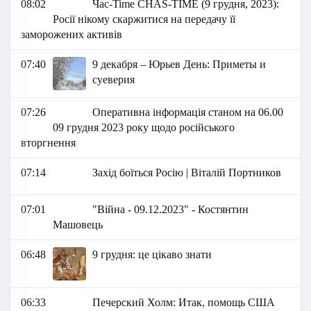
08:02
Час-Time CHAS-TIME (9 грудня, 2023):
Росії нікому скаржитися на передачу її
заморожених активів
07:40
9 декабря – Юрьев День: Приметы и
суеверия
07:26
Оперативна інформація станом на 06.00
09 грудня 2023 року щодо російського
вторгнення
07:14
Захід боїться Росію | Віталій Портников
07:01
"Війна - 09.12.2023" - Костянтин
Машовець
06:48
9 грудня: це цікаво знати
06:33
Печерский Холм: Итак, помощь США