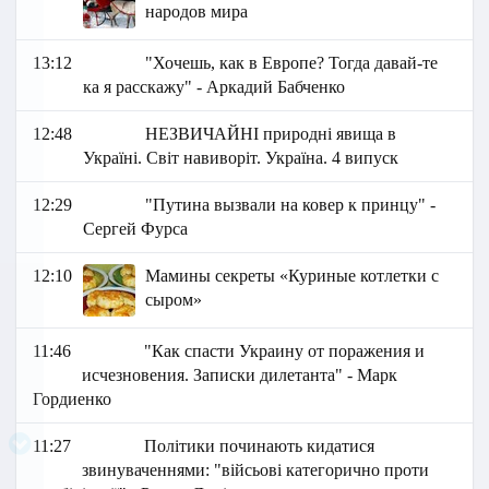
народов мира
13:12
"Хочешь, как в Европе? Тогда давай-те
ка я расскажу" - Аркадий Бабченко
12:48
НЕЗВИЧАЙНІ природні явища в
Україні. Світ навиворіт. Україна. 4 випуск
12:29
"Путина вызвали на ковер к принцу" -
Сергей Фурса
12:10
Мамины секреты «Куриные котлетки с
сыром»
11:46
"Как спасти Украину от поражения и
исчезновения. Записки дилетанта" - Марк
Гордиенко
11:27
Політики починають кидатися
звинуваченнями: "війсьові категорично проти