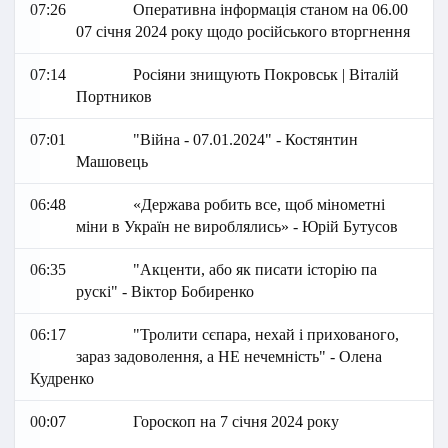
07:26
Оперативна інформація станом на 06.00
07 січня 2024 року щодо російського вторгнення
07:14
Росіяни знищують Покровськ | Віталій
Портников
07:01
"Війна - 07.01.2024" - Костянтин
Машовець
06:48
«Держава робить все, щоб мінометні
міни в Україн не вироблялись» - Юрій Бутусов
06:35
"Акценти, або як писати історію па
рускі" - Віктор Бобиренко
06:17
"Тролити сєпара, нехай і прихованого,
зараз задоволення, а НЕ нечемність" - Олена
Кудренко
00:07
Гороскоп на 7 січня 2024 року