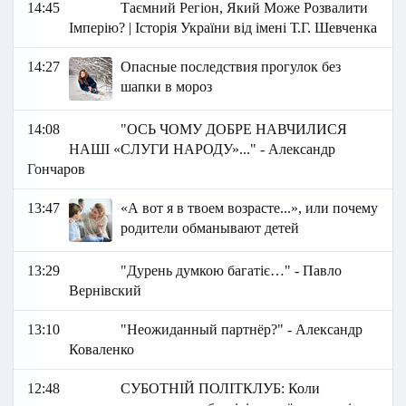
14:45
Таємний Регіон, Який Може Розвалити
Імперію? | Історія України від імені Т.Г. Шевченка
14:27
Опасные последствия прогулок без
шапки в мороз
14:08
"ОСЬ ЧОМУ ДОБРЕ НАВЧИЛИСЯ
НАШІ «СЛУГИ НАРОДУ»..." - Александр
Гончаров
13:47
«А вот я в твоем возрасте...», или почему
родители обманывают детей
13:29
"Дурень думкою багатіє…" - Павло
Вернівский
13:10
"Неожиданный партнёр?" - Александр
Коваленко
12:48
СУБОТНІЙ ПОЛІТКЛУБ: Коли