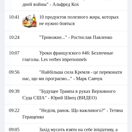
дней войны" - Альфред Кох
10:41
10 продуктов полезного жира, которых
не нужно бояться
10:24
"Тривожне..." - Ростислав Павленко
10:07
Уроки французского #46: Безличные
глаголы. Les verbes impersonnels
09:56
"Найбільша сила Кремля - це переконати
нас, що ми програємо..." - Марк Савчук
09:39
"Будущее Трампа в руках Верховного
Суда США" - Юрий Швец (ВИДЕО)
09:22
"Неділя, ранок. Що важливого?" - Тетяна
Геращенко
09:05
Захід мусить взяти на себе ініціативу, а