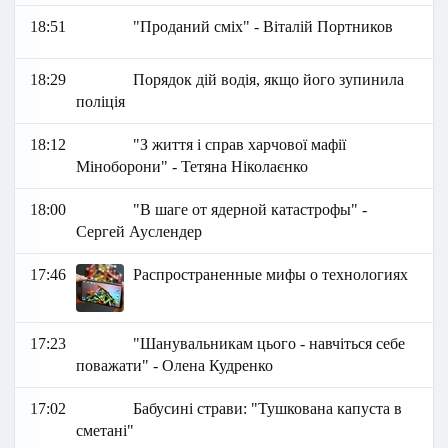
18:51
"Проданий сміх" - Віталій Портников
18:29
Порядок дій водія, якщо його зупинила
поліція
18:12
"З життя і справ харчової мафії
Міноборони" - Тетяна Ніколаєнко
18:00
"В шаге от ядерной катастрофы" -
Сергей Ауслендер
17:46
Распространенные мифы о технологиях
17:23
"Шанувальникам цього - навчіться себе
поважати" - Олена Кудренко
17:02
Бабусині страви: "Тушкована капуста в
сметані"