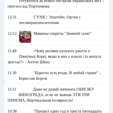
готуватися до нових обстрілів українських міст -
прогноз від Портникова
12:31
СYNIC: Эпштейн. Оргии с
несовершеннолетними
12:12
Мамины секреты "Зимний салат"
11:49
«Чому росіяни купують ракети у
Північної Кореї, якщо в них є власні і їх випуск
зростає?» - Антон Швец
11:30
"Идиоты есть везде. В любой стране" -
Борислав Береза
11:11
Даже не думай начинать ОБРЕЗКУ
ВИНОГРАДА, если не знаешь ЭТИ ТРИ
ПРИЕМА. Вертикальная полярность!
10:58
"Прошел один год и триста пятнадцать