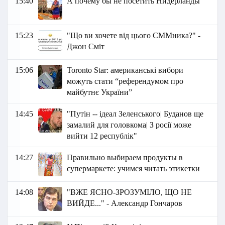
15:40
А почему бы не посетить Нидерланды
15:23
"Що ви хочете від цього СММника?" -
Джон Сміт
15:06
Toronto Star: американські вибори
можуть стати “референдумом про
майбутнє України”
14:45
"Путін -- ідеал Зеленського| Буданов ще
замалий для головкома| З росії може
вийти 12 республік"
14:27
Правильно выбираем продукты в
супермаркете: учимся читать этикетки
14:08
"ВЖЕ ЯСНО-ЗРОЗУМІЛО, ЩО НЕ
ВИЙДЕ..." - Александр Гончаров