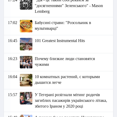
"досягненнями" Зеленського" - Маson
Lemberg
17:02
Бабусині страви: "Розсольник в
мультиварці"
16:45
101 Greatest Instrumental Hits
16:23
Почему близкие люди становятся
чужими
16:04
10 комнатных растений, с которыми
дышится легче
15:57
У Тегерані розігнали мітинг родичів
загиблих пасажирів українського літака,
збитого Іраном у 2020 році