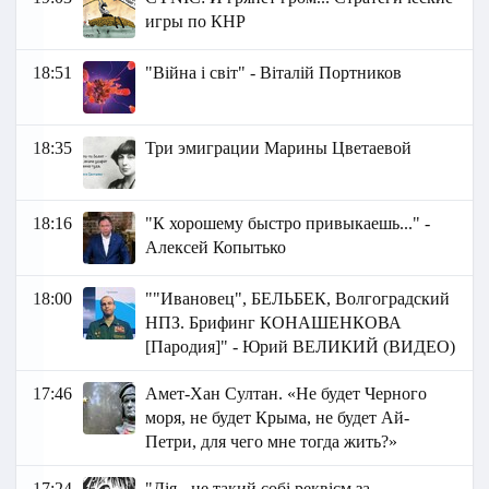
игры по КНР
18:51
"Війна і світ" - Віталій Портников
18:35
Три эмиграции Марины Цветаевой
18:16
"К хорошему быстро привыкаешь..." -
Алексей Копытько
18:00
""Ивановец", БЕЛЬБЕК, Волгоградский
НПЗ. Брифинг КОНАШЕНКОВА
[Пародия]" - Юрий ВЕЛИКИЙ (ВИДЕО)
17:46
Амет-Хан Султан. «Не будет Черного
моря, не будет Крыма, не будет Ай-
Петри, для чего мне тогда жить?»
17:24
"Дія - це такий собі реквієм за