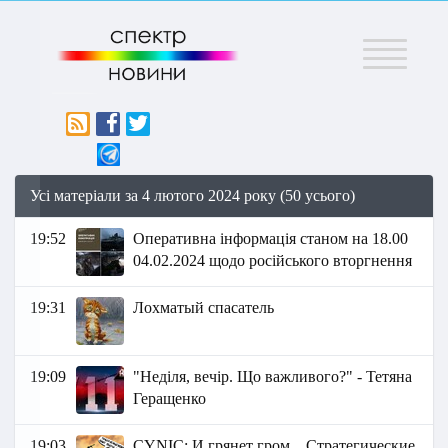
Меню
Усі матеріали за 4 лютого 2024 року (50 усього)
19:52
Оперативна інформація станом на 18.00
04.02.2024 щодо російського вторгнення
19:31
Лохматый спасатель
19:09
"Неділя, вечір. Що важливого?" - Тетяна
Геращенко
19:03
СYNIC: И грянет гром... Стратегические