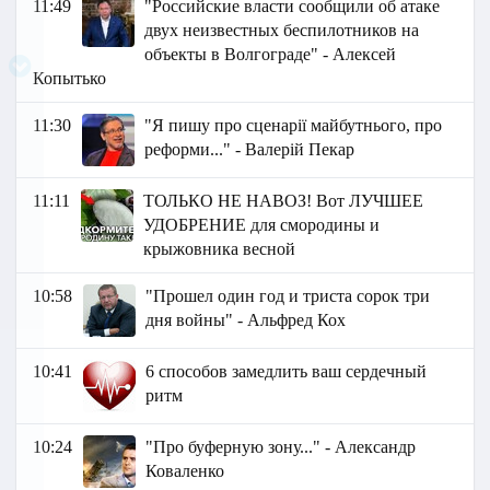
11:49
"Российские власти сообщили об атаке
двух неизвестных беспилотников на
объекты в Волгограде" - Алексей
Копытько
11:30
"Я пишу про сценарії майбутнього, про
реформи..." - Валерій Пекар
11:11
ТОЛЬКО НЕ НАВОЗ! Вот ЛУЧШЕЕ
УДОБРЕНИЕ для смородины и
крыжовника весной
10:58
"Прошел один год и триста сорок три
дня войны" - Альфред Кох
10:41
6 способов замедлить ваш сердечный
ритм
10:24
"Про буферную зону..." - Александр
Коваленко