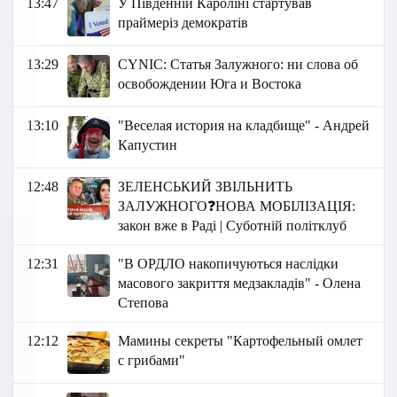
13:47
У Південній Кароліні стартував
праймеріз демократів
13:29
СYNIC: Статья Залужного: ни слова об
освобождении Юга и Востока
13:10
"Веселая история на кладбище" - Андрей
Капустин
12:48
ЗЕЛЕНСЬКИЙ ЗВІЛЬНИТЬ
ЗАЛУЖНОГО❓НОВА МОБІЛІЗАЦІЯ:
закон вже в Раді | Суботній політклуб
12:31
"В ОРДЛО накопичуються наслідки
масового закриття медзакладів" - Олена
Степова
12:12
Мамины секреты "Картофельный омлет
с грибами"