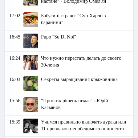
настане" - Володимир Омел'ян
17:02
Бабусині страви: "Суп Харчо з
баранини"
16:45
Pupo ''Su Di Noi''
16:24
Что нужно перестать делать до своего
30-летия
16:03
Секреты выращивания крыжовника
15:56
"Простих рішень немає" - Юрій
Касьянов
15:39
Учимся правильно включать дурака или
11 признаков непобедимого оппонента