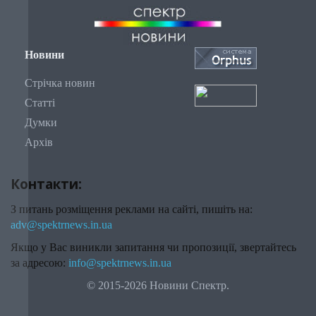
Новини
Стрічка новин
Статті
Думки
Архів
Контакти:
З питань розміщення реклами на сайті, пишіть на:
adv@spektrnews.in.ua
Якщо у Вас виникли запитання чи пропозиції, звертайтесь
за адресою:
info@spektrnews.in.ua
© 2015-2026 Новини Спектр.