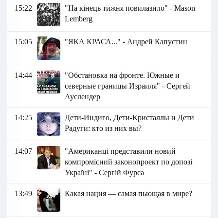
15:22
"На кінець тижня повилазило" - Маson
Lemberg
15:05
"ЯКА КРАСА..." - Андрей Капустин
14:44
"Обстановка на фронте. Южные и
северные границы Израиля" - Сергей
Ауслендер
14:25
Дети-Индиго, Дети-Кристаллы и Дети
Радуги: кто из них вы?
14:07
"Американці представили новий
компромісний законопроект по допозі
Україні" - Сергій Фурса
13:49
Какая нация — самая пьющая в мире?