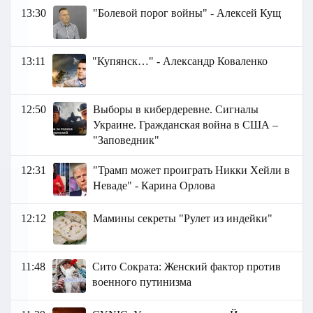
13:30
"Болевой порог войны" - Алексей Кущ
13:11
"Купянск…" - Александр Коваленко
12:50
Выборы в кибердеревне. Сигналы
Украине. Гражданская война в США –
"Заповедник"
12:31
"Трамп может проиграть Никки Хейли в
Неваде" - Карина Орлова
12:12
Мамины секреты "Рулет из индейки"
11:48
Сито Сократа: Женский фактор против
военного путинизма