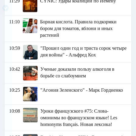
11:29
СYNIC: Удары коалиции по Йемену
11:10
Борная кислота. Правила подкормки
бором для томатов, яблони и иных
растений
10:59
"Прошел один год и триста сорок четыре
дня войны" - Альфред Кох
10:42
Ученые доказали пользу алкоголя в
борьбе со слабоумием
10:25
"Агония Зеленского" - Марк Гордиенко
10:08
Уроки французского #75: Слова-
омонимы во французском языке! Les
homonyms français. Новая лексика!