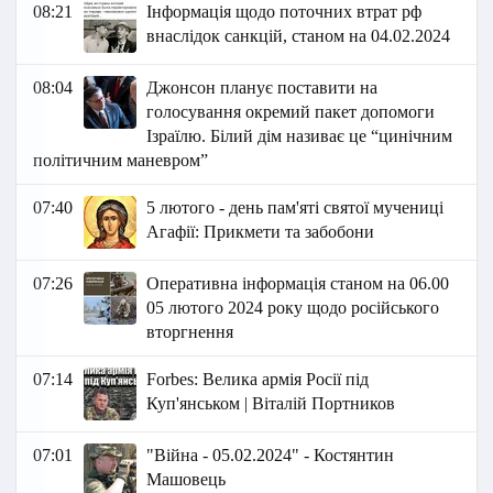
08:21
Інформація щодо поточних втрат рф
внаслідок санкцій, станом на 04.02.2024
08:04
Джонсон планує поставити на
голосування окремий пакет допомоги
Ізраїлю. Білий дім називає це “цинічним
політичним маневром”
07:40
5 лютого - день пам'яті святої мучениці
Агафії: Прикмети та забобони
07:26
Оперативна інформація станом на 06.00
05 лютого 2024 року щодо російського
вторгнення
07:14
Forbes: Велика армія Росії під
Куп'янськом | Віталій Портников
07:01
"Війна - 05.02.2024" - Костянтин
Машовець