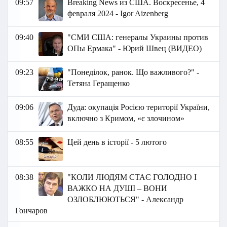
09:57
Breaking News из США. Воскресенье, 4
февраля 2024 - Igor Aizenberg
09:40
"СМИ США: генералы Украины против
ОПы Ермака" - Юрий Швец (ВИДЕО)
09:23
"Понеділок, ранок. Що важливого?" -
Тетяна Геращенко
09:06
Дуда: окупація Росією території України,
включно з Кримом, «є злочином»
08:55
Цей день в історії - 5 лютого
08:38
"КОЛИ ЛЮДЯМ СТАЄ ГОЛОДНО І
ВАЖКО НА ДУШІ – ВОНИ
ОЗЛОБЛЮЮТЬСЯ" - Александр
Гончаров