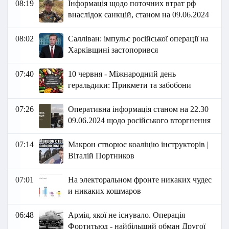
08:19
Інформація щодо поточних втрат рф
внаслідок санкцій, станом на 09.06.2024
08:02
Салліван: імпульс російської операції на
Харківщині застопорився
07:40
10 червня - Міжнародний день
геральдики: Прикмети та забобони
07:26
Оперативна інформація станом на 22.30
09.06.2024 щодо російського вторгнення
07:14
Макрон створює коаліцію інструкторів |
Віталій Портников
07:01
На электоральном фронте никаких чудес
и никаких кошмаров
06:48
Армія, якої не існувало. Операція
Фортитьюд - найбільший обман Другої