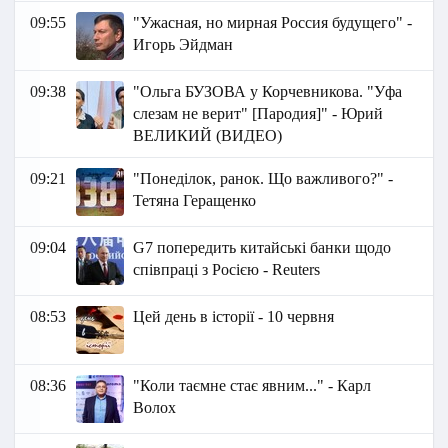
09:55
"Ужасная, но мирная Россия будущего" -
Игорь Эйдман
09:38
"Ольга БУЗОВА у Корчевникова. "Уфа
слезам не верит" [Пародия]" - Юрий
ВЕЛИКИЙ (ВИДЕО)
09:21
"Понеділок, ранок. Що важливого?" -
Тетяна Геращенко
09:04
G7 попередить китайські банки щодо
співпраці з Росією - Reuters
08:53
Цей день в історії - 10 червня
08:36
"Коли таємне стає явним..." - Карл
Волох