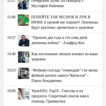
11:27
Печерский Холм: По скандалу с
Мустафой Найемом
11:08
ПОЛЕЙТЕ ТАК ЧЕСНОК И ЛУК В
ИЮНЕ и урожай вас поразит! Луковицы
будут крупные, ароматные и здоровые
10:57
"Прошли два года и сто семь дней
дневника войны" - Альфред Кох
10:40
Как негативные эмоции влияют на ваше
здоровье
10:23
"Фейкові спогади "очевидців" і не менш
фейкові цитати самого Черчилля" -
Павло Бондаренко
10:06
Урок#201: Top10 - Глаголы и их
предлоги. Секретный список нам в
помощь. Грамматика