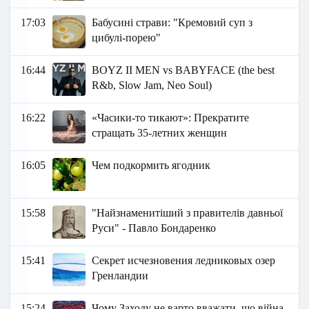
17:03
Бабусині страви: "Кремовий суп з
цибулі-порею"
16:44
BOYZ II MEN vs BABYFACE (the best
R&b, Slow Jam, Neo Soul)
16:22
«Часики-то тикают»: Прекратите
стращать 35-летних женщин
16:05
Чем подкормить ягодник
15:58
"Найзнаменитіший з правителів давньої
Руси" - Павло Бондаренко
15:41
Секрет исчезновения ледниковых озер
Гренландии
15:24
Чому Заходу не варто вважати, що війна