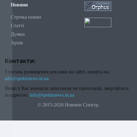
Новини
Стрічка новин
Статті
Думки
Архів
Контакти:
З питань розміщення реклами на сайті, пишіть на:
adv@spektrnews.in.ua
Якщо у Вас виникли запитання чи пропозиції, звертайтесь
за адресою:
info@spektrnews.in.ua
© 2015-2026 Новини Спектр.