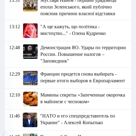
13:31
Мустафа Найем - перший урядовець
епохи Зеленського, який публічно
пояснив причини власної відставки
13:12
"А ще кажуть, що політика -
мистецтво..." - Олена Кудренко
12:48
Демонстрация ЯО. Удары по территории
России. Повышение налогов –
"Заповедник"
12:29
Франции придется снова выбирать -
первые итоги выборов в Европарламент
12:10
Мамины секреты «Запеченные окорочка
в майонезе с чесноком»
11:46
"НАТО и его спецпредставитель по
Украине" - Алексей Копытько