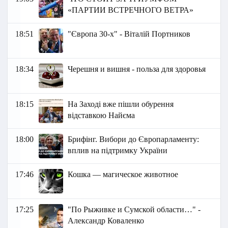
«ПАРТИИ ВСТРЕЧНОГО ВЕТРА»
18:51
"Європа 30-х" - Віталій Портников
18:34
Черешня и вишня - польза для здоровья
18:15
На Заході вже пішли обурення
відставкою Найєма
18:00
Брифінг. Вибори до Європарламенту:
вплив на підтримку України
17:46
Кошка — магическое животное
17:25
"По Рыживке и Сумской области…" -
Александр Коваленко