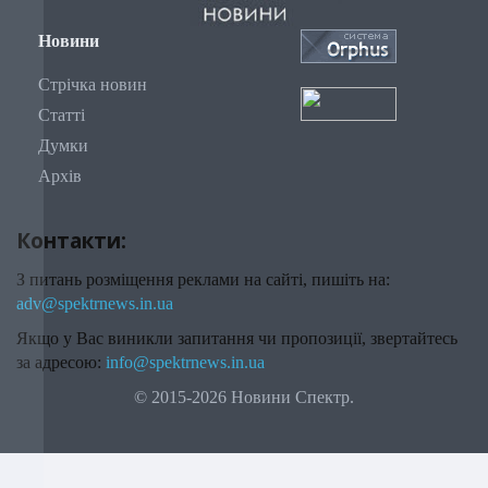
Новини
Стрічка новин
Статті
Думки
Архів
Контакти:
З питань розміщення реклами на сайті, пишіть на:
adv@spektrnews.in.ua
Якщо у Вас виникли запитання чи пропозиції, звертайтесь
за адресою:
info@spektrnews.in.ua
© 2015-2026 Новини Спектр.