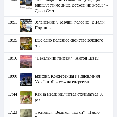
вирішуватиме лише Верховний жрець" -
Джон Сміт
18:51
Зеленський у Берліні: головне | Віталій
Портников
18:35
Еще одно полезное свойство зеленого
чая
18:16
"Пекельний пейзаж" - Антон Швец
18:00
Брифінг. Конференція з відновлення
України. Фокус – на енергетиці
17:44
Как за месяц научиться отжиматься 50
раз
17:23
Таємниця "Великої чистки" - Павло