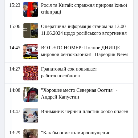
15:23
Росія та Китай: справжня природа їхньої
співпраці
15:06
Оперативна інформація станом на 13.00
11.06.2024 щодо російського вторгнення
14:45
ВОТ ЭТО НОМЕР: Полное ДНИЩЕ
мировой бензоколонки! | Паребрик News
14:27
Гранатовый сок повышает
работоспособность
14:08
"Хорошее место Северная Осетия" -
Андрей Капустин
13:47
Внимание: черный пластик особо опасен
13:29
"Как бы описать мироощущение