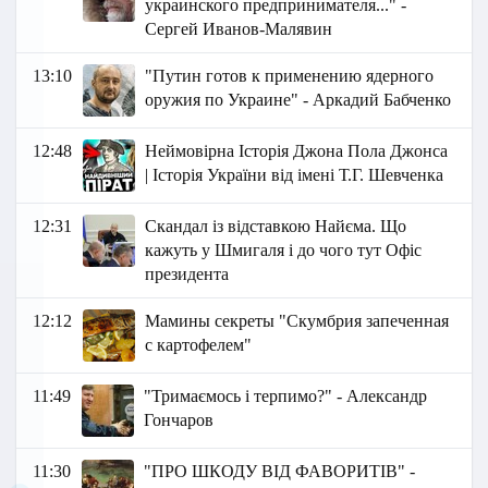
украинского предпринимателя..." -
Сергей Иванов-Малявин
13:10
"Путин готов к применению ядерного
оружия по Украине" - Аркадий Бабченко
12:48
Неймовірна Історія Джона Пола Джонса
| Історія України від імені Т.Г. Шевченка
12:31
Скандал із відставкою Найєма. Що
кажуть у Шмигаля і до чого тут Офіс
президента
12:12
Мамины секреты "Скумбрия запеченная
с картофелем"
11:49
"Тримаємось і терпимо?" - Александр
Гончаров
11:30
"ПРО ШКОДУ ВІД ФАВОРИТІВ" -