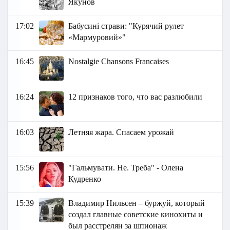
Якунов
17:02
Бабусині страви: "Курячий рулет
«Мармуровий»"
16:45
Nostalgie Chansons Francaises
16:24
12 признаков того, что вас разлюбили
16:03
Летняя жара. Спасаем урожай
15:56
"Гальмувати. Не. Треба" - Олена
Кудренко
15:39
Владимир Нильсен – буржуй, который
создал главные советские кинохиты и
был расстрелян за шпионаж