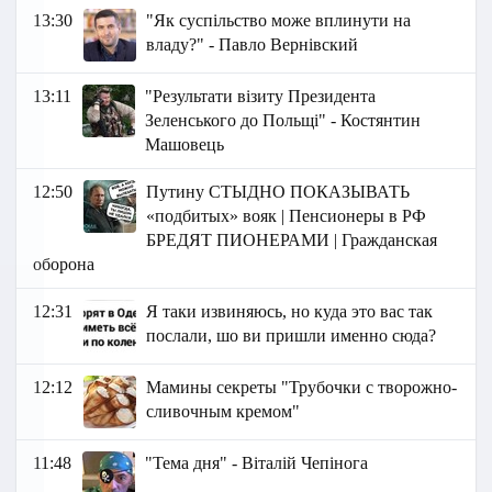
13:30
"Як суспільство може вплинути на
владу?" - Павло Вернівский
13:11
"Результати візиту Президента
Зеленського до Польщі" - Костянтин
Машовець
12:50
Путину СТЫДНО ПОКАЗЫВАТЬ
«подбитых» вояк | Пенсионеры в РФ
БРЕДЯТ ПИОНЕРАМИ | Гражданская
оборона
12:31
Я таки извиняюсь, но куда это вас так
послали, шо ви пришли именно сюда?
12:12
Мамины секреты "Трубочки с творожно-
сливочным кремом"
11:48
"Тема дня" - Віталій Чепінога