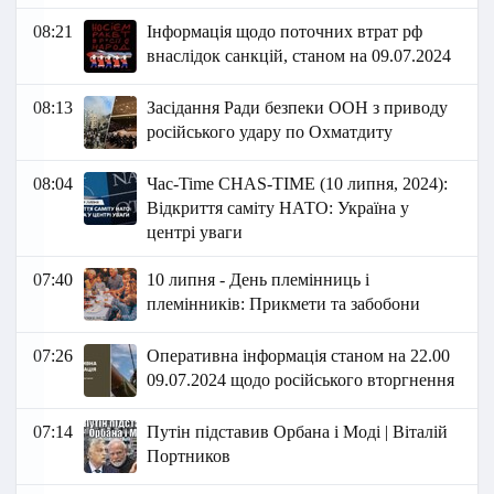
08:21
Інформація щодо поточних втрат рф
внаслідок санкцій, станом на 09.07.2024
08:13
Засідання Ради безпеки ООН з приводу
російського удару по Охматдиту
08:04
Час-Time CHAS-TIME (10 липня, 2024):
Відкриття саміту НАТО: Україна у
центрі уваги
07:40
10 липня - День племінниць і
племінників: Прикмети та забобони
07:26
Оперативна інформація станом на 22.00
09.07.2024 щодо російського вторгнення
07:14
Путін підставив Орбана і Моді | Віталій
Портников