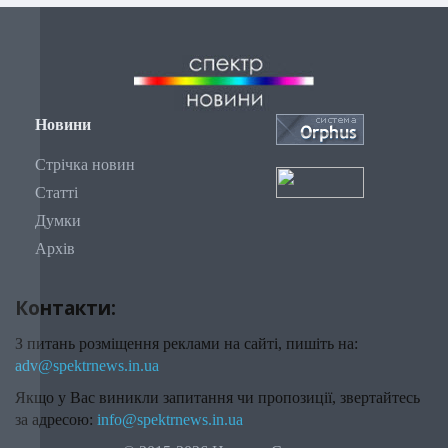
Новини
Стрічка новин
Статті
Думки
Архів
Контакти:
З питань розміщення реклами на сайті, пишіть на:
adv@spektrnews.in.ua
Якщо у Вас виникли запитання чи пропозиції, звертайтесь
за адресою:
info@spektrnews.in.ua