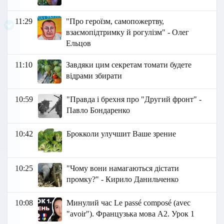
11:29
"Про героїзм, самопожертву,
взаємопідтримку й рогулізм" - Олег
Ельцов
11:10
Завдяки цим секретам томати будете
відрами збирати
10:59
"Правда і брехня про "Другий фронт" -
Павло Бондаренко
10:42
Брокколи улучшит Ваше зрение
10:25
"Чому вони намагаються дістати
промку?" - Кирило Данильченко
10:08
Минулий час Le passé composé (avec
"avoir"). Французька мова A2. Урок 1