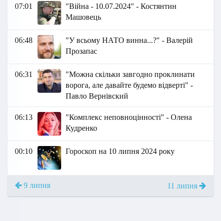
07:01
"Війна - 10.07.2024" - Костянтин
Машовець
06:48
"У всьому НАТО винна...?" - Валерій
Прозапас
06:31
"Можна скільки завгодно проклинати
ворога, але давайте будемо відверті" -
Павло Вернівский
06:13
"Комплекс неповноцінності" - Олена
Кудренко
00:10
Гороскоп на 10 липня 2024 року
9 липня
11 липня