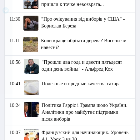
пришли к точке невозврата...
11:30
"Про очікування від виборів у США" -
Борислав Береза
11:11
Коли краще обрізати дерева? Восени чи
навесні?
10:58
"Прошли два года и двести пятьдесят
один день войны" - Альфред Кох
10:41
Полезные и вредные качества сахара
10:24
Політика Гарріс і Трампа щодо України.
Аналітики про майбутнє підтримки
після виборів
10:07
Французский для начинающих. Уровень
А1. Урок 3 из 30