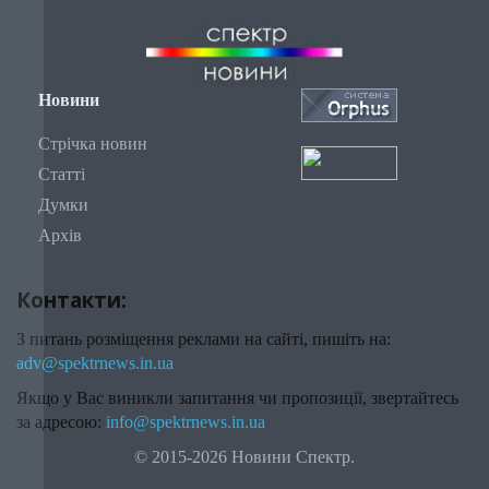
Новини
Стрічка новин
Статті
Думки
Архів
Контакти:
З питань розміщення реклами на сайті, пишіть на:
adv@spektrnews.in.ua
Якщо у Вас виникли запитання чи пропозиції, звертайтесь
за адресою:
info@spektrnews.in.ua
© 2015-2026 Новини Спектр.