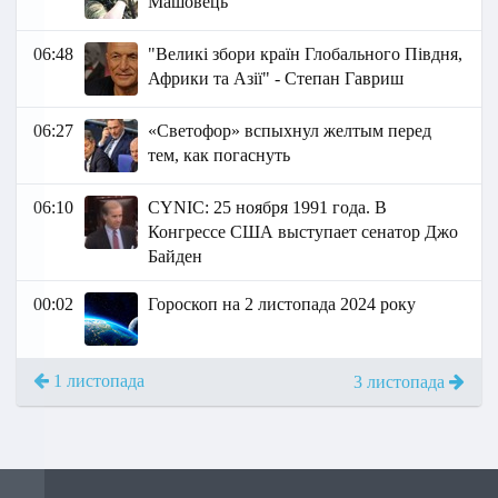
Машовець
06:48
"Великі збори країн Глобального Півдня,
Африки та Азії" - Степан Гавриш
06:27
«Светофор» вспыхнул желтым перед
тем, как погаснуть
06:10
СYNIC: 25 ноября 1991 года. В
Конгрессе США выступает сенатор Джо
Байден
00:02
Гороскоп на 2 листопада 2024 року
1 листопада
3 листопада