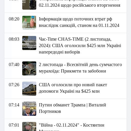
02.11.2024 щодо російського вторгнення
08:20
Інформація щодо поточних втрат рф
внаслідок санкцій, станом на 01.11.2024
08:03
Час-Time CHAS-TIME (2 листопада,
2024): США оголосили $425 млн Україні
напередодні виборів
07:40
2 листопада - Всесвітній день сумчастого
мурахоїда: Прикмети та забобони
07:26
США оголосили про новий пакет
допомоги Україні на $425 млн
07:14
Путин обманет Трампа | Виталий
Портников
07:01
"Війна - 02.11.2024" - Костянтин