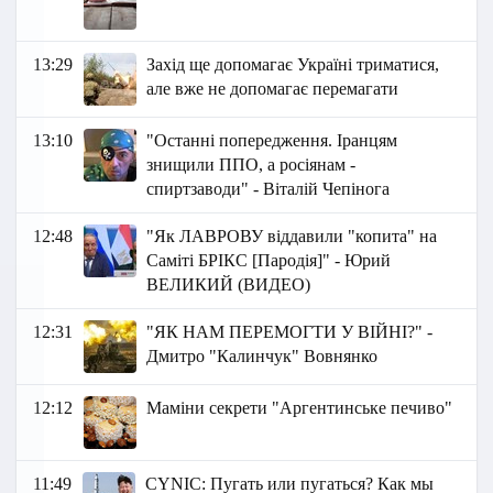
13:29
Захід ще допомагає Україні триматися,
але вже не допомагає перемагати
13:10
"Останні попередження. Іранцям
знищили ППО, а росіянам -
спиртзаводи" - Віталій Чепінога
12:48
"Як ЛАВРОВУ віддавили "копита" на
Саміті БРІКС [Пародія]" - Юрий
ВЕЛИКИЙ (ВИДЕО)
12:31
"ЯК НАМ ПЕРЕМОГТИ У ВІЙНІ?" -
Дмитро "Калинчук" Вовнянко
12:12
Маміни секрети "Аргентинське печиво"
11:49
СYNIC: Пугать или пугаться? Как мы