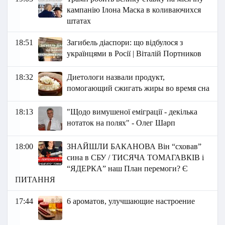
кампанію Ілона Маска в коливаючихся
штатах
18:51
Загибель діаспори: що відбулося з
українцями в Росії | Віталій Портников
18:32
Диетологи назвали продукт,
помогающий сжигать жиры во время сна
18:13
"Щодо вимушеної еміграції - декілька
нотаток на полях" - Олег Шарп
18:00
ЗНАЙШЛИ БАКАНОВА Він “сховав”
сина в СБУ / ТИСЯЧА ТОМАГАВКІВ і
“ЯДЕРКА” наш План перемоги? Є
ПИТАННЯ
17:44
6 ароматов, улучшающие настроение