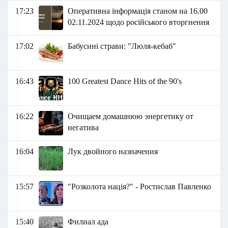
17:23
Оперативна інформація станом на 16.00
02.11.2024 щодо російського вторгнення
17:02
Бабусині страви: "Люля-кебаб"
16:43
100 Greatest Dance Hits of the 90's
16:22
Очищаем домашнюю энергетику от
негатива
16:04
Лук двойного назначения
15:57
"Розколота нація?" - Ростислав Павленко
15:40
Филиал ада