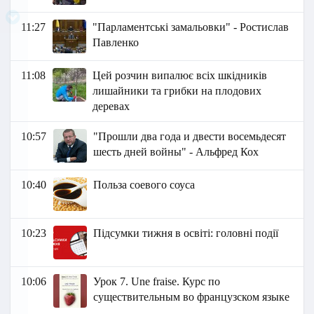
11:27
"Парламентські замальовки" - Ростислав
Павленко
11:08
Цей розчин випалює всіх шкідників
лишайники та грибки на плодових
деревах
10:57
"Прошли два года и двести восемьдесят
шесть дней войны" - Альфред Кох
10:40
Польза соевого соуса
10:23
Підсумки тижня в освіті: головні події
10:06
Урок 7. Une fraise. Курс по
существительным во французском языке