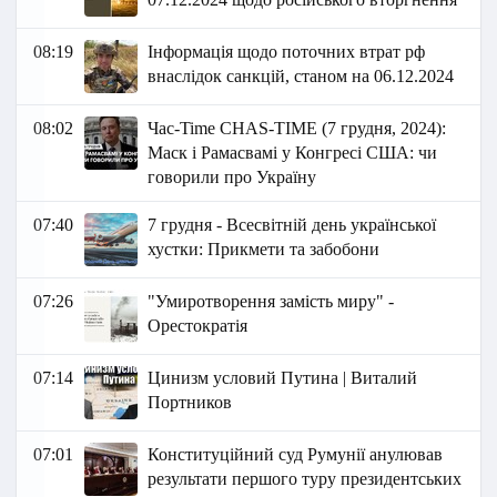
08:19
Інформація щодо поточних втрат рф
внаслідок санкцій, станом на 06.12.2024
08:02
Час-Time CHAS-TIME (7 грудня, 2024):
Маск і Рамасвамі у Конгресі США: чи
говорили про Україну
07:40
7 грудня - Всесвітній день української
хустки: Прикмети та забобони
07:26
"Умиротворення замість миру" -
Орестократія
07:14
Цинизм условий Путина | Виталий
Портников
07:01
Конституційний суд Румунії анулював
результати першого туру президентських