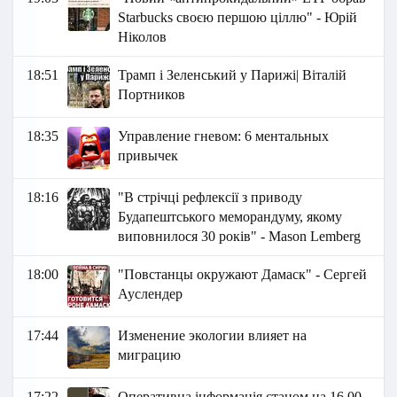
Starbucks своєю першою ціллю" - Юрій
Ніколов
18:51
Трамп і Зеленський у Парижі| Віталій
Портников
18:35
Управление гневом: 6 ментальных
привычек
18:16
"В стрічці рефлексії з приводу
Будапештського меморандуму, якому
виповнилося 30 років" - Маson Lemberg
18:00
"Повстанцы окружают Дамаск" - Сергей
Ауслендер
17:44
Изменение экологии влияет на
миграцию
17:22
Оперативна інформація станом на 16.00