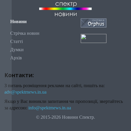
Новини
Стрічка новин
Статті
Думки
Архів
Контакти:
З питань розміщення реклами на сайті, пишіть на:
adv@spektrnews.in.ua
Якщо у Вас виникли запитання чи пропозиції, звертайтесь
за адресою:
info@spektrnews.in.ua
© 2015-2026 Новини Спектр.