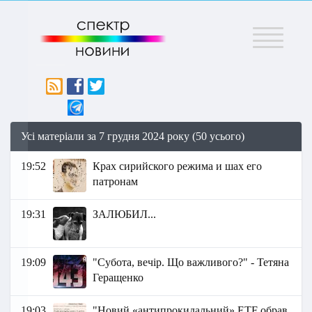
Меню
Усі матеріали за 7 грудня 2024 року (50 усього)
19:52
Крах сирийского режима и шах его
патронам
19:31
ЗАЛЮБИЛ...
19:09
"Субота, вечір. Що важливого?" - Тетяна
Геращенко
19:03
"Новий «антипрокидальний» ETF обрав