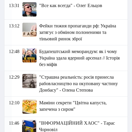
13:31
"Все как всегда" - Олег Ельцов
13:12
Фейки тижня пропаганди рф: Україна
затягує з обміном полоненими та
тіньовий ринок зброї
12:48
Будапештський меморандум: як і чому
Україна здала ядерний арсенал // Історія
без міфів
12:29
"Страшна реальність: росія принесла
рабовласництво на окуповану частину
Донбасу" - Олена Степова
12:10
Маміни секрети "Цвітна капуста,
запечена з сиром"
11:46
"ІНФОРМАЦІЙНИЙ ХАОС" - Тарас
Чорновіл