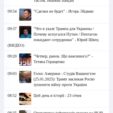
TikTok. Humour français
09:54
"Сделки не будет" - Игорь Эйдман
09:37
"Что в указе Трампа для Украины /
Почему испугался Путин / Пентагон
покидают сотрудники" - Юрий Швец
(ВИДЕО)
09:20
"Четвер, ранок. Що важливого?" -
Тетяна Геращенко
09:03
Голос Америки - Студія Вашингтон
(25.01.2025): Трамп закликав Росію
зупинити війну проти України
08:52
Цей день в історії - 23 січня
08:35
Оперативна інформація станом на 08.00