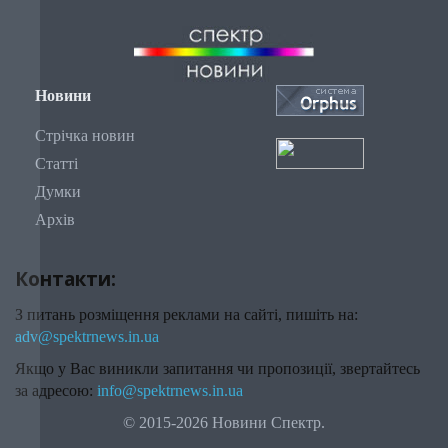
Новини
Стрічка новин
Статті
Думки
Архів
Контакти:
З питань розміщення реклами на сайті, пишіть на:
adv@spektrnews.in.ua
Якщо у Вас виникли запитання чи пропозиції, звертайтесь
за адресою:
info@spektrnews.in.ua
© 2015-2026 Новини Спектр.