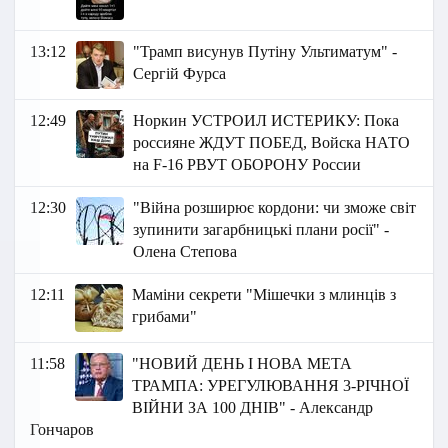
13:12
"Трамп висунув Путіну Ультиматум" -
Сергій Фурса
12:49
Норкин УСТРОИЛ ИСТЕРИКУ: Пока
россияне ЖДУТ ПОБЕД, Войска НАТО
на F-16 РВУТ ОБОРОНУ России
12:30
"Війна розширює кордони: чи зможе світ
зупинити загарбницькі плани росії" -
Олена Степова
12:11
Маміни секрети "Мішечки з млинців з
грибами"
11:58
"НОВИЙ ДЕНЬ І НОВА МЕТА
ТРАМПА: УРЕГУЛЮВАННЯ 3-РІЧНОЇ
ВІЙНИ ЗА 100 ДНІВ" - Александр
Гончаров