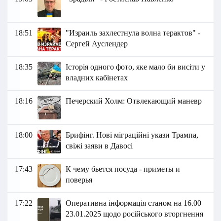
18:51
"Израиль захлестнула волна тepaктoв" -
Сергей Ауслендер
18:35
Історія одного фото, яке мало би висіти у
владних кабінетах
18:16
Печерский Холм: Отвлекающий маневр
18:00
Брифінг. Нові міграційні укази Трампа,
свіжі заяви в Давосі
17:43
К чему бьется посуда - приметы и
поверья
17:22
Оперативна інформація станом на 16.00
23.01.2025 щодо російського вторгнення