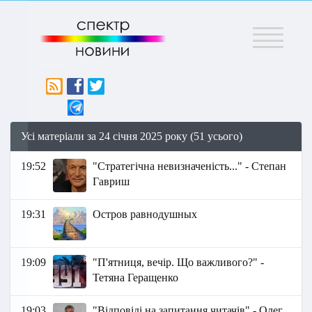
Меню
Усі матеріали за 24 січня 2025 року (51 усього)
19:52
"Стратегічна невизначеність..." - Степан
Гавриш
19:31
Остров равнодушных
19:09
"П'ятниця, вечір. Що важливого?" -
Тетяна Геращенко
19:03
"Відповіді на запитання читачів" - Олег