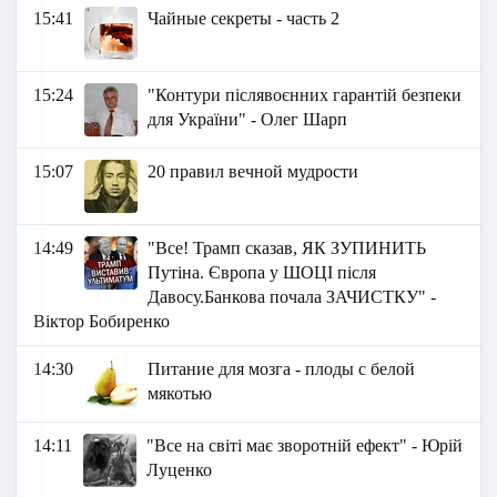
15:41
Чайные секреты - часть 2
15:24
"Контури післявоєнних гарантій безпеки
для України" - Олег Шарп
15:07
20 правил вечной мудрости
14:49
"Все! Трамп сказав, ЯК ЗУПИНИТЬ
Путіна. Європа у ШОЦІ після
Давосу.Банкова почала ЗАЧИСТКУ" -
Віктор Бобиренко
14:30
Питание для мозга - плоды с белой
мякотью
14:11
"Все на світі має зворотній ефект" - Юрій
Луценко