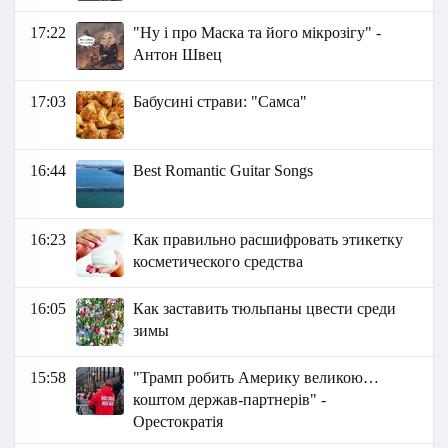
17:22
"Ну і про Маска та його мікрозігу" -
Антон Швец
17:03
Бабусині страви: "Самса"
16:44
Best Romantic Guitar Songs
16:23
Как правильно расшифровать этикетку
косметического средства
16:05
Как заставить тюльпаны цвести среди
зимы
15:58
"Трамп робить Америку великою…
коштом держав-партнерів" -
Орестократія