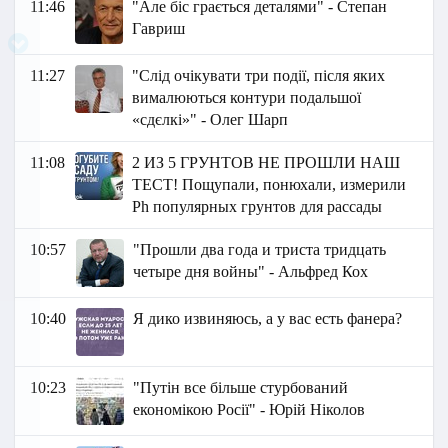
11:46
"Але біс грається деталями" - Степан
Гавриш
11:27
"Слід очікувати три події, після яких
вималюються контури подальшої
«сдєлкі»" - Олег Шарп
11:08
2 ИЗ 5 ГРУНТОВ НЕ ПРОШЛИ НАШ
ТЕСТ! Пощупали, понюхали, измерили
Ph популярных грунтов для рассады
10:57
"Прошли два года и триста тридцать
четыре дня войны" - Альфред Кох
10:40
Я дико извиняюсь, а у вас есть фанера?
10:23
"Путін все більше стурбований
економікою Росії" - Юрій Ніколов