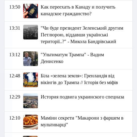
13:50
Как переехать в Канаду и получить
канадское гражданство?
13:31
"Чи буде президент Зеленський другим
Петлюрою, віддавши українські
території..?" - Микола Бандрівський
13:12
"Ультиматум Трампа" - Вадим
Денисенко
12:48
Біла «зелена земля»: Гренландія від
вікінгів до Трампа // Історія без міфів
12:29
История подвига украинского спецназа
12:10
Маміни секрети "Макарони з фаршем в
мультиварці"