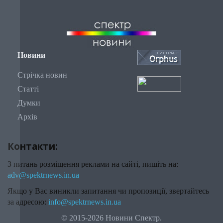
Новини
Стрічка новин
Статті
Думки
Архів
Контакти:
З питань розміщення реклами на сайті, пишіть на:
adv@spektrnews.in.ua
Якщо у Вас виникли запитання чи пропозиції, звертайтесь
за адресою:
info@spektrnews.in.ua
© 2015-2026 Новини Спектр.