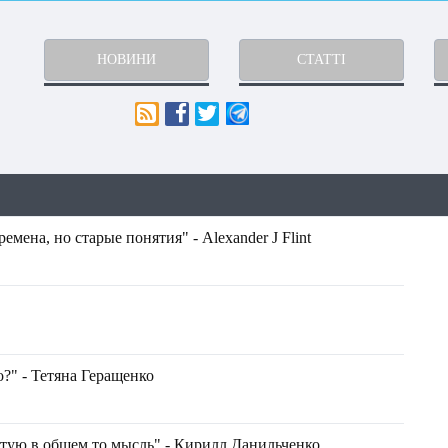
НОВИНИ
СТАТТІ
мена, но старые понятия" - Аlexander J Flint
?" - Тетяна Геращенко
стую в общем то мысль" - Кирилл Данильченко