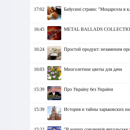
17:02
Бабусині страви: "Моцарелла в к
16:45
METAL BALLADS COLLECTI
16:24
Простой продукт: незаменим пр
16:03
Многолетние цветы для дачи
15:39
Про Україну без України
15:39
История и тайны харьковских н
15:22
"В наших союзників янгольське 