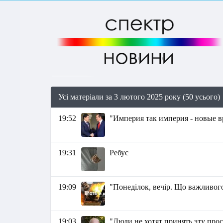
Усі матеріали за 3 лютого 2025 року (50 усього)
19:52
"Империя так империя - новые вре
19:31
Ребус
19:09
"Понеділок, вечір. Що важливого
19:03
"Люди не хотят принять эту про