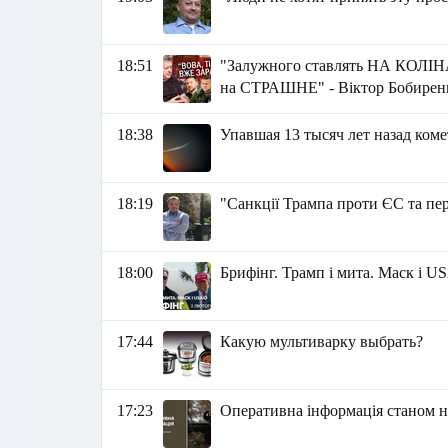
18:51
"Залужного ставлять НА КОЛІ
на СТРАШНЕ" - Віктор Бобирен
18:38
Упавшая 13 тысяч лет назад ком
18:19
"Санкції Трампа проти ЄС та пе
18:00
Брифінг. Трамп і мита. Маск і U
17:44
Какую мультиварку выбрать?
17:23
Оперативна інформація станом на