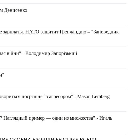
им Денисенко
ие зарплаты. НАТО защитит Гренландию – "Заповедник
 час війни" - Володимир Запорізький
и"
говориться посрєдінє" з агресором" - Маson Lemberg
а? Наглядный пример — один из множества" - Игаль
ТВЕ СЕМЕНА ВЗОШЛИ БЫСТРЕЕ ВСЕГО