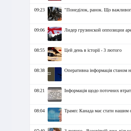
09:23
"Понеділок, ранок. Що важливог
09:06
Лидер грузинской оппозиции ар
08:55
Цей день в історії - 3 лютого
08:38
Оперативна інформація станом на
08:21
Інформація щодо поточних втрат 
08:04
Трамп: Канада має стати нашим 
07:40
3 лютого - Всесвітній день віль