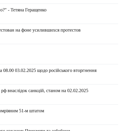
о?" - Тетяна Геращенко
естован на фоне усилившихся протестов
 08.00 03.02.2025 щодо російського вторгнення
рф внаслідок санкцій, станом на 02.02.2025
омріяним 51-м штатом
ного кохання: Прикмети та забобони