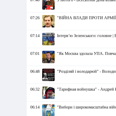
07:26
"ВІЙНА ВЛАДИ ПРОТИ АРМІЇ" -
07:14
Інтервʼю Зеленського: головне |
07:01
"Як Москва здолала УПА. Повчал
06:48
"Розділяй і володарюй" - Волод
06:32
"Тарифная войнушка" - Андрей
06:14
"Вибори і широкомасштабна війн