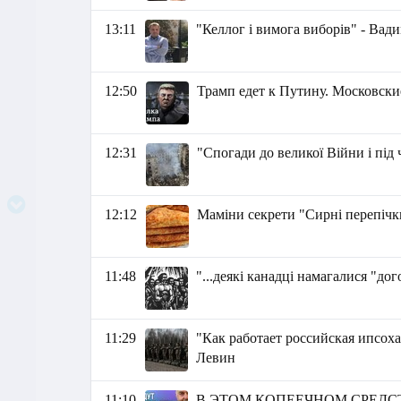
13:11
"Келлог і вимога виборів" - Вад
12:50
Трамп едет к Путину. Московск
12:31
"Спогади до великої Війни і під
12:12
Маміни секрети "Сирні перепічк
11:48
"...деякі канадці намагалися "до
11:29
"Как работает российская ипсох
Левин
11:10
В ЭТОМ КОПЕЕЧНОМ СРЕДС