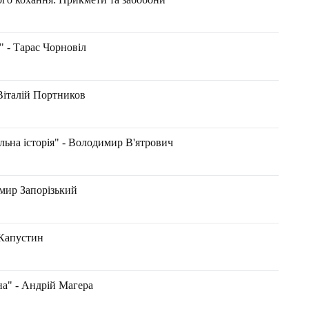
 Тарас Чорновіл
 Віталій Портников
ьна історія" - Володимир В'ятрович
имир Запорізький
 Капустин
а" - Андрій Магера