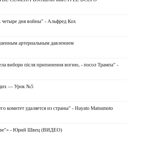
к четыре дня войны" - Альфред Кох
ышенным артериальным давлением
ла вибори після припинення вогню, - посол Трампа" -
ющих — Урок №5
о комитет удаляется из страны" - Hayato Matsumoto
раве"» - Юрий Швец (ВИДЕО)