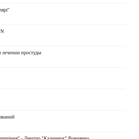
лярі"
ON
и лечении простуды
азваний
терпіння" - Дмитро "Калинчук" Вовнянко