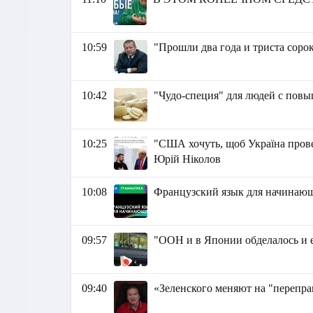
10:59
"Прошли два года и триста соро
10:42
"Чудо-специя" для людей с пов
10:25
"США хочуть, щоб Україна прове
Юрій Ніколов
10:08
Французский язык для начина
09:57
"ООН и в Японии обделалось и ег
09:40
«Зеленского меняют на "переп