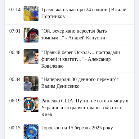
07:14
Трамп жартував про 24 години | Віталій
Портников
07:01
"Ой, вечер явно перестал быть
томным..." - Андрей Капустин
06:48
"Правый берег Оскола… пострадали
фигнёй и хватит…" - Александр
Коваленко
06:34
"Напередодні 30-денного перемирʼя" -
Вадим Денисенко
06:19
Разведка США: Путин не готов к миру в
Украине и сохраняет планы захватить
Киев
00:15
Гороскоп на 15 березня 2025 року