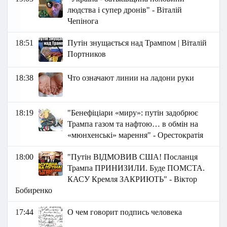
людства і супер дронів" - Віталій
Чепінога
18:51
Путін знущається над Трампом | Віталій
Портников
18:38
Что означают линии на ладони руки
18:19
"Бенефіціари «миру»: путін задобрює
Трампа газом та нафтою… в обмін на
«мюнхенські» марення" - Орестократія
18:00
"Путін ВІДМОВИВ США! Посланця
Трампа ПРИНИЗИЛИ. Буде ПОМСТА.
КАСУ Кремля ЗАКРИЮТЬ" - Віктор
Бобиренко
17:44
О чем говорит подпись человека