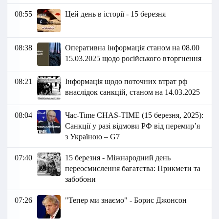
08:55
Цей день в історії - 15 березня
08:38
Оперативна інформація станом на 08.00
15.03.2025 щодо російського вторгнення
08:21
Інформація щодо поточних втрат рф
внаслідок санкцій, станом на 14.03.2025
08:04
Час-Time CHAS-TIME (15 березня, 2025):
Санкції у разі відмови РФ від перемир’я
з Україною – G7
07:40
15 березня - Міжнародний день
переосмислення багатства: Прикмети та
забобони
07:26
"Тепер ми знаємо" - Борис Джонсон