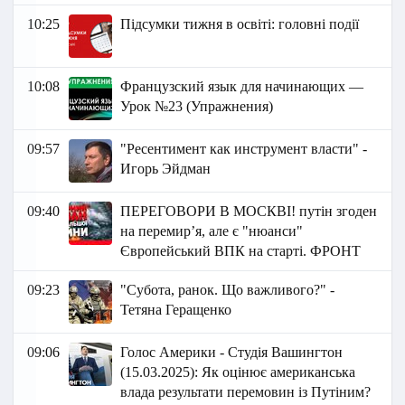
10:25
Підсумки тижня в освіті: головні події
10:08
Французский язык для начинающих —
Урок №23 (Упражнения)
09:57
"Ресентимент как инструмент власти" -
Игорь Эйдман
09:40
ПЕРЕГОВОРИ В МОСКВІ! путін згоден
на перемирʼя, але є "нюанси"
Європейський ВПК на старті. ФРОНТ
09:23
"Субота, ранок. Що важливого?" -
Тетяна Геращенко
09:06
Голос Америки - Студія Вашингтон
(15.03.2025): Як оцінює американська
влада результати перемовин із Путіним?