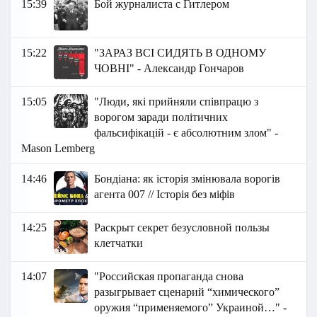
15:39
Бой журналиста с Гитлером
15:22
"ЗАРАЗ ВСІ СИДЯТЬ В ОДНОМУ
ЧОВНІ" - Александр Гончаров
15:05
"Люди, які прийняли співпрацю з
ворогом заради політичних
фальсифікацій - є абсолютним злом" -
Маson Lemberg
14:46
Бондіана: як історія змінювала ворогів
агента 007 // Історія без міфів
14:25
Раскрыт секрет безусловной пользы
клетчатки
14:07
"Российская пропаганда снова
разыгрывает сценарий “химического”
оружия “применяемого” Украиной…" -