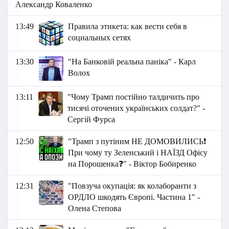
Александр Коваленко
13:49
Правила этикета: как вести себя в
социальных сетях
13:30
"На Банковій реальна паніка" - Карл
Волох
13:11
"Чому Трамп постійно талдичить про
тисячі оточених українських солдат?" -
Сергій Фурса
12:50
"Трамп з путіним НЕ ДОМОВИЛИСЬ❗
При чому ту Зеленський і НАЇЗД Офісу
на Порошенка❓" - Віктор Бобиренко
12:31
"Повзуча окупація: як колаборанти з
ОРДЛО шкодять Європі. Частина 1" -
Олена Степова