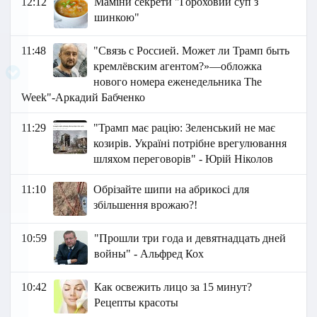
12:12
Маміни секрети "Гороховий суп з
шинкою"
11:48
"Связь c Россией. Может ли Трамп быть
кремлёвским агентом?»—обложка
нового номера еженедельника The
Week"-Аркадий Бабченко
11:29
"Трамп має рацію: Зеленський не має
козирів. Україні потрібне врегулювання
шляхом переговорів" - Юрій Ніколов
11:10
Обрізайте шипи на абрикосі для
збільшення врожаю?!
10:59
"Прошли три года и девятнадцать дней
войны" - Альфред Кох
10:42
Как освежить лицо за 15 минут?
Рецепты красоты