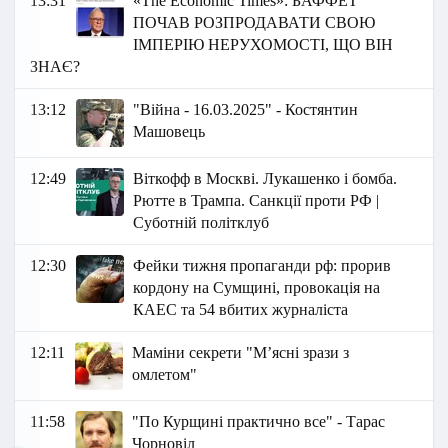
13:31
«The Economic Times»: БАФФЕТ
ПОЧАВ РОЗПРОДАВАТИ СВОЮ
ІМПЕРІЮ НЕРУХОМОСТІ, ЩО ВІН
ЗНАЄ?
13:12
"Війна - 16.03.2025" - Костянтин
Машовець
12:49
Віткофф в Москві. Лукашенко і бомба.
Рютте в Трампа. Санкції проти РФ |
Суботній політклуб
12:30
Фейки тижня пропаганди рф: прорив
кордону на Сумщині, провокація на
КАЕС та 54 вбитих журналіста
12:11
Маміни секрети "М’ясні зрази з
омлетом"
11:58
"По Курщині практично все" - Тарас
Чорновіл