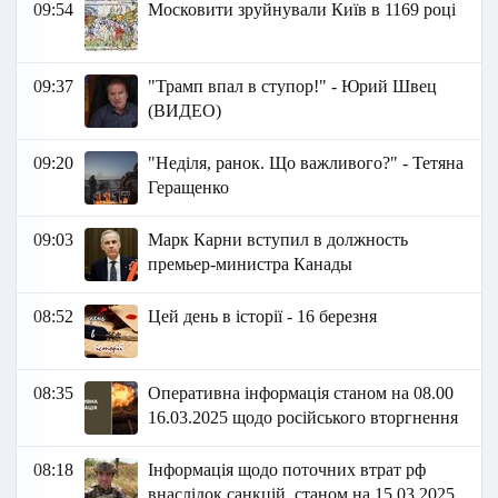
09:54
Московити зруйнували Київ в 1169 році
09:37
"Трамп впал в ступор!" - Юрий Швец
(ВИДЕО)
09:20
"Неділя, ранок. Що важливого?" - Тетяна
Геращенко
09:03
Марк Карни вступил в должность
премьер-министра Канады
08:52
Цей день в історії - 16 березня
08:35
Оперативна інформація станом на 08.00
16.03.2025 щодо російського вторгнення
08:18
Інформація щодо поточних втрат рф
внаслідок санкцій, станом на 15.03.2025