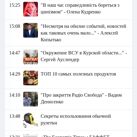
15:25
"В наш час справедливість бореться з
цинізмом" - Олена Кудренко
15:08
"Несмотря на обилие событий, новостей
как таковых очень мало..." - Алексей
Копытько
14:47
"Окружение ВСУ в Курской области..." -
Сергей Ауслендер
14:29
ТОП 10 самых полезных продуктов
14:10
"Про закриття Радіо Свобода" - Вадим
Денисенко
13:48
Секреты использования обычной
рулетки