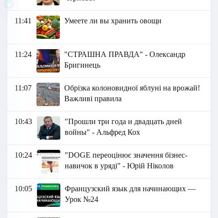
11:41
Умеете ли вы хранить овощи
11:24
"СТРАШНА ПРАВДА" - Олександр
Бригинець
11:07
Обрізка колоновидної яблуні на врожай!
Важливі правила
10:43
"Прошли три года и двадцать дней
войны" - Альфред Кох
10:24
"DOGE переоцінює значення бізнес-
навичок в уряді" - Юрій Ніколов
10:05
Французский язык для начинающих —
Урок №24