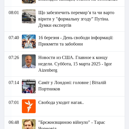
08:01
Що забезпечить перемир’я та чи варто
вірити у "формальну згоду” Путіна.
Думки експертів
07:40
16 березня - День свободи інформації:
Прикмети та забобони
07:26
Новости из США. Главное к концу
недели. Суббота, 15 марта 2025 - Igor
Aizenberg
07:14
Саміт у Лондоні: головне | Віталій
Портников
07:01
Свобода уходит нагая..
06:48
"Брєжнєвщиною війнуло" - Тарас
Чорновіл