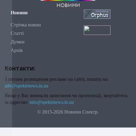
Новини
Стрічка новин
Статті
Думки
Архів
Контакти:
З питань розміщення реклами на сайті, пишіть на:
adv@spektrnews.in.ua
Якщо у Вас виникли запитання чи пропозиції, звертайтесь
за адресою:
info@spektrnews.in.ua
© 2015-2026 Новини Спектр.