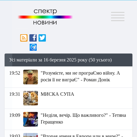
Меню
Усі матеріали за 16 березня 2025 року (50 усього)
19:52
"Розумієте, ми не програЄмо війну. А
росія її не виграЄ" - Роман Донік
19:31
МИСКА СУПА
19:09
"Неділя, вечір. Що важливого?" - Тетяна
Геращенко
19:03
"Вторая армия в Европе или в мире?" -