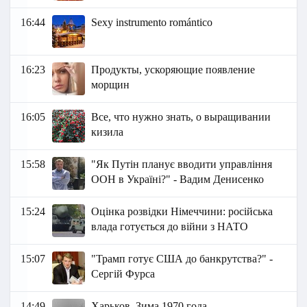
16:44
Sexy instrumento romántico
16:23
Продукты, ускоряющие появление
морщин
16:05
Все, что нужно знать, о выращивании
кизила
15:58
"Як Путін планує вводити управління
ООН в Україні?" - Вадим Денисенко
15:24
Оцінка розвідки Німеччини: російська
влада готується до війни з НАТО
15:07
"Трамп готує США до банкрутства?" -
Сергій Фурса
14:49
Харьков. Зима 1970 года