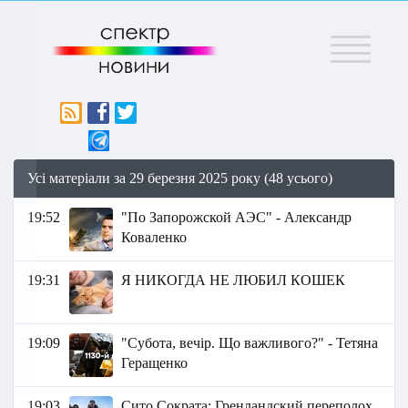
Меню
Усі матеріали за 29 березня 2025 року (48 усього)
19:52
"По Запорожской АЭС" - Александр
Коваленко
19:31
Я НИКОГДА НЕ ЛЮБИЛ КОШЕК
19:09
"Субота, вечір. Що важливого?" - Тетяна
Геращенко
19:03
Сито Сократа: Гренландский переполох