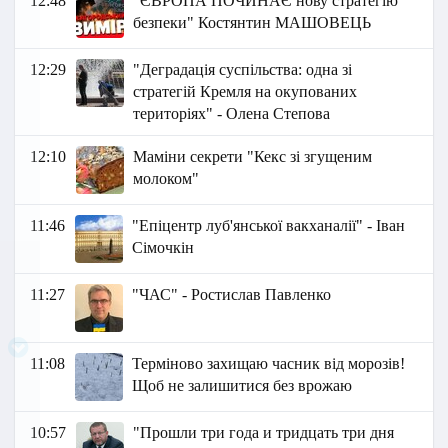
12:48
"ЄВРОПА ПОЧИНАЄ нову стратегію
безпеки" Костянтин МАШОВЕЦЬ
12:29
"Деградація суспільства: одна зі
стратегій Кремля на окупованих
територіях" - Олена Степова
12:10
Маміни секрети "Кекс зі згущеним
молоком"
11:46
"Епіцентр луб'янської вакханалії" - Іван
Сі мочкін
11:27
"ЧАС" - Ростислав Павленко
11:08
Терміново захищаю часник від морозів!
Щоб не залишитися без врожаю
10:57
"Прошли три года и тридцать три дня