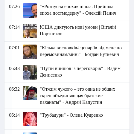
07:26
"«Розпусна епоха» пішла. Прийшла
епоха постмодерну" - Олексій Панич
07:14
❗️США диктують нові умови | Віталій
Портников
07:01
"Кілька висновків/сценаріїв від мене по
перемовинам/війні" - Богдан Буткевич
06:48
"Путін вийшов із переговорів" - Вадим
Денисенко
06:32
"Отжим чужого – это одна из общих
скреп объединяющая братские
паханаты" - Андрей Капустин
06:14
"Трубадури" - Олена Кудренко