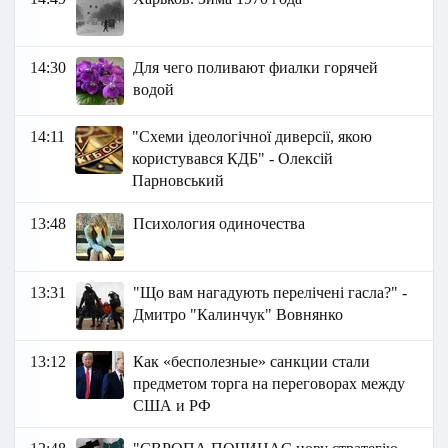
14:30
Для чего поливают фиалки горячей
водой
14:11
"Схеми ідеологічної диверсії, якою
користувався КДБ" - Олексій
Парновський
13:48
Психология одиночества
13:31
"Що вам нагадують перелічені гасла?" -
Дмитро "Калинчук" Вовнянко
13:12
Как «бесполезные» санкции стали
предметом торга на переговорах между
США и РФ