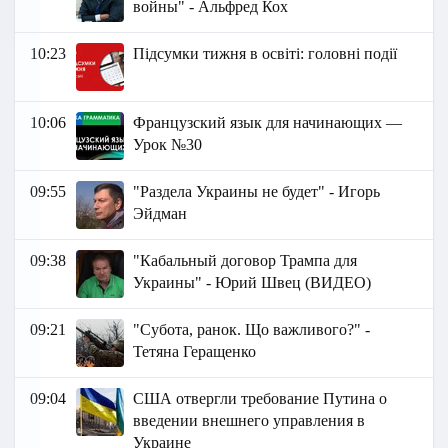
войны" - Альфред Кох
10:23
Підсумки тижня в освіті: головні події
10:06
Французский язык для начинающих —
Урок №30
09:55
"Раздела Украины не будет" - Игорь
Эйдман
09:38
"Кабальный договор Трампа для
Украины" - Юрий Швец (ВИДЕО)
09:21
"Субота, ранок. Що важливого?" -
Тетяна Геращенко
09:04
США отвергли требование Путина о
введении внешнего управления в
Украине