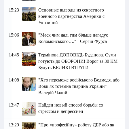
15:23
Основные выводы из секретного
военного партнерства Америки с
Украиной
15:06
"Маск чим далі тим більше нагадує
Коломойського…." - Сергій Фурса
14:45
Термінова ДОПОВІДЬ Буданова. Суми
готують до ОБОРОНИ! Ворог за 30 КМ.
Будуть ВЕЛИКІ ВТРАТИ
14:08
"Хто переможе російського Ведмедя, або
Вовк як тотемна тварина України" -
Валерій Чалий
13:47
Найден новый способ борьбы со
стрессом и депрессией
13:29
"Про «професійну» роботу ДБР або як