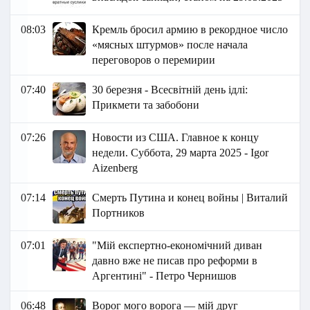
08:03
Кремль бросил армию в рекордное число
«мясных штурмов» после начала
переговоров о перемирии
07:40
30 березня - Всесвітній день ідлі:
Прикмети та забобони
07:26
Новости из США. Главное к концу
недели. Суббота, 29 марта 2025 - Igor
Aizenberg
07:14
Смерть Путина и конец войны | Виталий
Портников
07:01
"Мій експертно-економічний диван
давно вже не писав про реформи в
Аргентині" - Петро Чернишов
06:48
Ворог мого ворога — мій друг