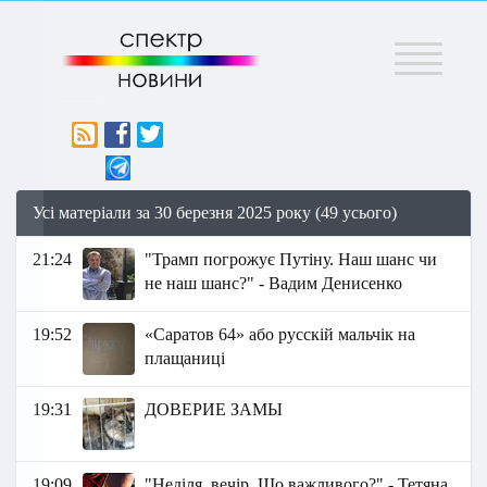
Меню
Усі матеріали за 30 березня 2025 року (49 усього)
21:24
"Трамп погрожує Путіну. Наш шанс чи
не наш шанс?" - Вадим Денисенко
19:52
«Саратов 64» або русскій мальчік на
плащаниці
19:31
ДОВЕРИЕ ЗАМЫ
19:09
"Неділя, вечір. Що важливого?" - Тетяна