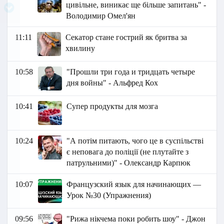
цивільне, виникає ще більше запитань" -
Володимир Омел'ян
11:11
Секатор стане гострий як бритва за
хвилину
10:58
"Прошли три года и тридцать четыре
дня войны" - Альфред Кох
10:41
Супер продукты для мозга
10:24
"А потім питають, чого це в суспільстві
є неповага до поліції (не плутайте з
патрульними)" - Олександр Карпюк
10:07
Французский язык для начинающих —
Урок №30 (Упражнения)
09:56
"Рижа нікчема поки робить шоу" - Джон