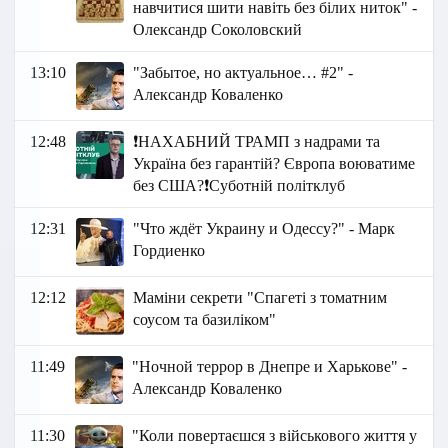
навчитися шити навіть без білих ниток" -
Олександр Соколовский
13:10
"Забытое, но актуальное… #2" -
Александр Коваленко
12:48
❗️НАХАБНИЙ ТРАМП з надрами та
Україна без гарантій? Європа воюватиме
без США?❗️Суботній політклуб
12:31
"Что ждёт Украину и Одессу?" - Марк
Гордиенко
12:12
Маміни секрети "Спагеті з томатним
соусом та базиліком"
11:49
"Ночной террор в Днепре и Харькове" -
Александр Коваленко
11:30
"Коли повертаєшся з військового життя у