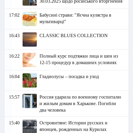
30.03.2025 щодо російського вторгнення
17:02
Бабусині страви: "Яєчна кулястра в
мультиварці"
16:43
CLASSIC BLUES COLLECTION
16:22
Полный курс подтяжки лица и шеи из
12-15 процедур в домашних условиях
16:04
Гладиолусы – посадка и уход
15:57
Россия ударила по военному госпиталю
и жилым домам в Харькове. Погибли
два человека
15:40
Островитяне: Истории русских и
японцев, рожденных на Курилах