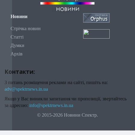
Новини
Стрічка новин
Статті
Думки
Архів
Контакти:
З питань розміщення реклами на сайті, пишіть на:
adv@spektrnews.in.ua
Якщо у Вас виникли запитання чи пропозиції, звертайтесь
за адресою:
info@spektrnews.in.ua
© 2015-2026 Новини Спектр.