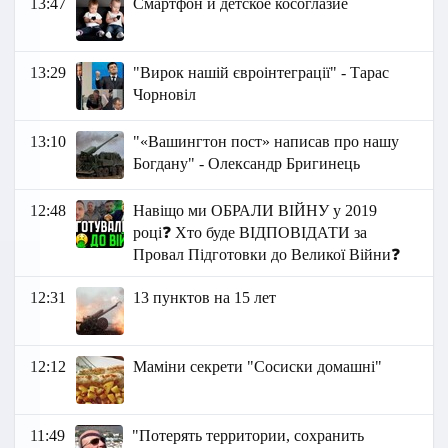
13:47
Cмартфон и детское косоглазие
13:29
"Вирок нашій євроінтеграції" - Тарас
Чорновіл
13:10
"«Вашингтон пост» написав про нашу
Богдану" - Олександр Бригинець
12:48
Навіщо ми ОБРАЛИ ВІЙНУ у 2019
році❓ Хто буде ВІДПОВІДАТИ за
Провал Підготовки до Великої Війни❓
12:31
13 пунктов на 15 лет
12:12
Маміни секрети "Сосиски домашні"
11:49
"Потерять территории, сохранить