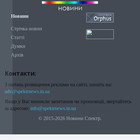
Новини
Стрічка новин
Статті
Думки
Архів
Контакти:
З питань розміщення реклами на сайті, пишіть на:
adv@spektrnews.in.ua
Якщо у Вас виникли запитання чи пропозиції, звертайтесь
за адресою:
info@spektrnews.in.ua
© 2015-2026 Новини Спектр.