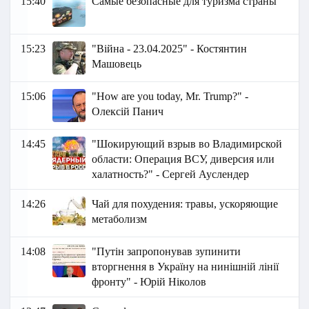
15:40
Самые безопасные для туризма страны
15:23
"Війна - 23.04.2025" - Костянтин
Машовець
15:06
"How are you today, Mr. Trump?" -
Олексій Панич
14:45
"Шокирующий взрыв во Владимирской
области: Операция ВСУ, диверсия или
халатность?" - Сергей Ауслендер
14:26
Чай для похудения: травы, ускоряющие
метаболизм
14:08
"Путін запропонував зупинити
вторгнення в Україну на нинішній лінії
фронту" - Юрій Ніколов