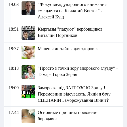
19:03
"Фокус международного внимания
смещается на Ближний Восток" -
Алексей Кущ
18:51
Кыргызы "пакуют" вербовщиков |
Виталий Портников
18:37
Маленькие тайны для здоровья
18:18
"Просто з точки зору здорового глузду" -
Тамара Горіха Зерня
18:00
Заморозка під ЗАГРОЗОЮ Зриву ❗
Перемовини відсувають. Який я бачу
СЦЕНАРІЙ Заморожування Війни❓
17:44
Основные причины появления
бородавок