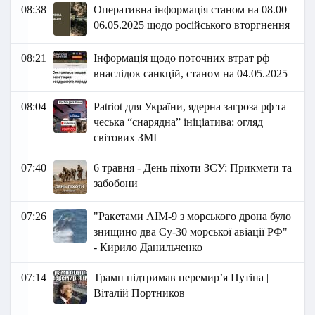
08:38
Оперативна інформація станом на 08.00
06.05.2025 щодо російського вторгнення
08:21
Інформація щодо поточних втрат рф
внаслідок санкцій, станом на 04.05.2025
08:04
Patriot для України, ядерна загроза рф та
чеська “снарядна” ініціатива: огляд
світових ЗМІ
07:40
6 травня - День піхоти ЗСУ: Прикмети та
забобони
07:26
"Ракетами AIM-9 з морського дрона було
знищино два Су-30 морської авіації РФ"
- Кирило Данильченко
07:14
Трамп підтримав перемирʼя Путіна |
Віталій Портников