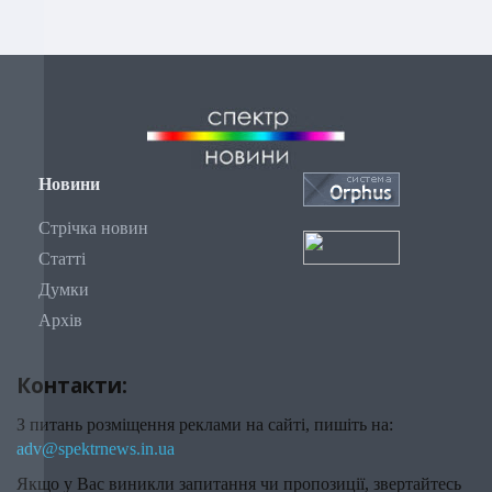
Новини
Стрічка новин
Статті
Думки
Архів
Контакти:
З питань розміщення реклами на сайті, пишіть на:
adv@spektrnews.in.ua
Якщо у Вас виникли запитання чи пропозиції, звертайтесь