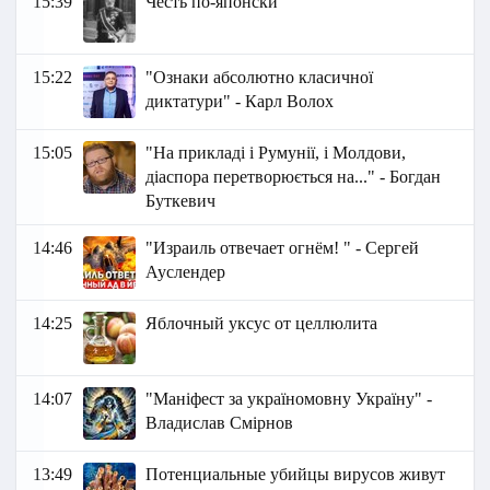
15:39
Честь по-японски
15:22
"Ознаки абсолютно класичної
диктатури" - Карл Волох
15:05
"На прикладі і Румунії, і Молдови,
діаспора перетворюється на..." - Богдан
Буткевич
14:46
"Израиль отвечает огнём! " - Сергей
Ауслендер
14:25
Яблочный уксус от целлюлита
14:07
"Маніфест за україномовну Україну" -
Владислав Смірнов
13:49
Потенциальные убийцы вирусов живут