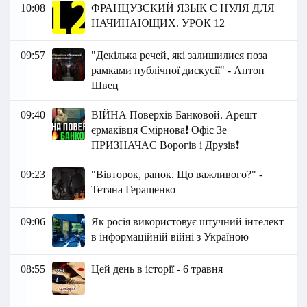
10:08
ФРАНЦУЗСКИЙ ЯЗЫК C НУЛЯ ДЛЯ
НАЧИНАЮЩИХ. УРОК 12
09:57
"Декілька речей, які залишилися поза
рамками публічної дискусії" - Антон
Швец
09:40
ВІЙНА Поверхів Банковой. Арешт
єрмаківця Смірнова❗ Офіс Зе
ПРИЗНАЧАЄ Ворогів і Друзів❗
09:23
"Вівторок, ранок. Що важливого?" -
Тетяна Геращенко
09:06
Як росія використовує штучний інтелект
в інформаційній війні з Україною
08:55
Цей день в історії - 6 травня