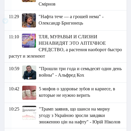
Смірнов
11:29
"Нафта тече — а грошей нема" -
Олександр Бригинець
11:10
ТЛЯ, МУРАВЬИ И СЛИЗНИ
НЕНАВИДЯТ ЭТО АПТЕЧНОЕ
СРЕДСТВО, а растения наоборот быстро
растут и зеленеют
10:59
"Прошли три года и семьдесят один день
войны" - Альфред Кох
10:42
5 мифов о здоровье зубов и кариесе, в
которые не нужно верить
10:25
"Трамп заявив, що шанси на мирну
угоду з Україною зросли завдяки
зниженню цін на нафту" - Юрій Ніколов