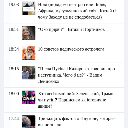
19:03
Нові (не)відомі центри сили: Індія,
Африка, мусульманський світ і Китай (і
чому Заходу це не сподобається)
18:51
"Око прірви" - Віталій Портников
18:34
10 советов ведического астролога
18:15
"Після Путіна і Кадиров заговорив про
наступника. Чого б це?" - Вадим
Денисенко
18:00
Хто легітимніший: Зеленський, Трамп
чи путін❓ Нарцисизм як історичне
явище❗
17:44
Тринадцать фактов о Плутоне, которые
вы не знали