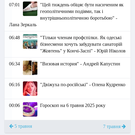
07:01
"Цей тиждень обіцяє бути насиченим як
геополітичними подіями, так і
внутрішньополітичною боротьбою" -
Лана Зеркаль
06:48
"Тільки членам профспілки. Як одеські
бізнесмени хочуть забудувати санаторій
"Жовтень" у Кончі-Заспі" - Юрій Ніколов
06:34
"Визовая история" - Андрей Капустин
06:16
"Двіжуха по-російські" - Олена Кудренко
00:06
Гороскоп на 6 травня 2025 року
5 травня
7 травня