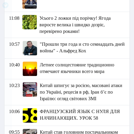
11:08
Усього 2 ложки під порічку! Ягода
виросте велика і швидко дозріє,
перевірено роками!
10:57
"Прошли три года и сто семнадцать дней
войны" - Альфред Кох
10:40
Летнее солнцестояние традиционно
отмечают язычники всего мира
10:23
Китай шпигує за росією, масовані атаки
по Україні, рецесія в рф, Іран б’є по
Ізраїлю: огляд світових ЗМІ
10:06
ФРАНЦУЗСКИЙ ЯЗЫК C НУЛЯ ДЛЯ
НАЧИНАЮЩИХ. УРОК 58
09:55
Китай став головним постачальником