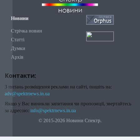
Новини
Стрічка новин
Статті
Думки
Архів
Контакти:
З питань розміщення реклами на сайті, пишіть на:
adv@spektrnews.in.ua
Якщо у Вас виникли запитання чи пропозиції, звертайтесь
за адресою:
info@spektrnews.in.ua
© 2015-2026 Новини Спектр.