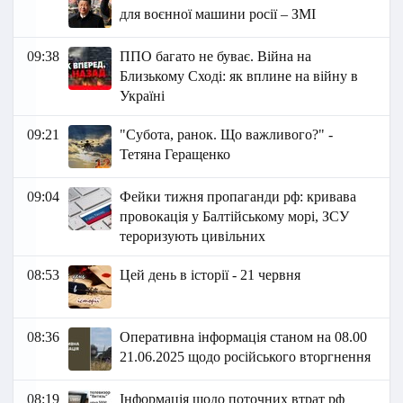
для воєнної машини росії – ЗМІ
09:38
ППО багато не буває. Війна на
Близькому Сході: як вплине на війну в
Україні
09:21
"Субота, ранок. Що важливого?" -
Тетяна Геращенко
09:04
Фейки тижня пропаганди рф: кривава
провокація у Балтійському морі, ЗСУ
тероризують цивільних
08:53
Цей день в історії - 21 червня
08:36
Оперативна інформація станом на 08.00
21.06.2025 щодо російського вторгнення
08:19
Інформація щодо поточних втрат рф