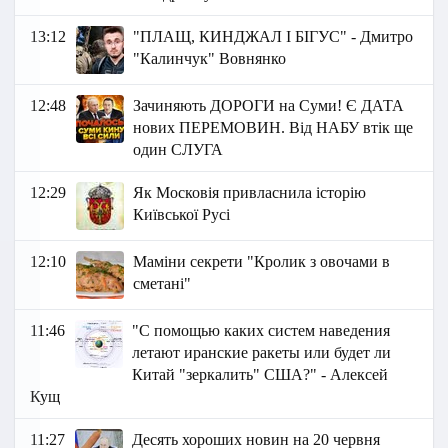
13:12
"ПЛАЩ, КИНДЖАЛ І БІГУС" - Дмитро
"Калинчук" Вовнянко
12:48
Зачиняють ДОРОГИ на Суми! Є ДАТА
нових ПЕРЕМОВИН. Від НАБУ втік ще
один СЛУГА
12:29
Як Московія привласнила історію
Київської Русі
12:10
Маміни секрети "Кролик з овочами в
сметані"
11:46
"С помощью каких систем наведения
летают иранские ракеты или будет ли
Китай "зеркалить" США?" - Алексей
Кущ
11:27
Десять хороших новин на 20 червня