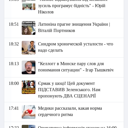
зусиль програмує бідність" - Юрій
Ніколов
18:51
Латиніна прагне знищення України |
Віталій Портников
18:32
Синдром хронической усталости - что
надо сделать
18:13
"Келлогг в Минске пару слов для
понимания ситуации" - Ігар Тышкевіч
18:00
Єрмак у шоці! Цей документ
ПІДСТАВИВ Зеленського. Нам
пропонують ДВА СЦЕНАРІЇ
17:41
Медики рассказали, какая норма
сердечного ритма
17:22
Оперативна інформація станом на 16:00