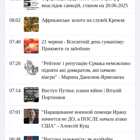
внаслідок санкцій, станом на 20.06.2025
08:02
Африканське золото на службі Кремля
07:40
21 червня - Всесвітній день гуманізму:
Прикмети та забобони
07:26
"Рейтинг і репутацію Єрмака неможливо
підняти ані домкратом, ані пачкою
віагри" - Марина Данилюк-Ярмолаєва
07:14
Виступ Путіна: плани війни | Віталій
Портников
07:01
"Наращивание военной помощи Ирану
начнется не ДО, а ПОСЛЕ начала атаки
США" - Алексей Кущ
06:48
"Вигідна залежність: як налбуфін