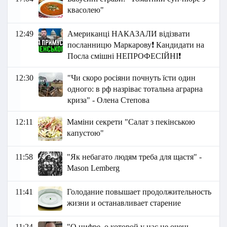
квасолею"
12:49
Американці НАКАЗАЛИ відізвати
посланницю Маркарову❗ Кандидати на
Посла смішні НЕПРОФЕСІЙНІ❗
12:30
"Чи скоро росіяни почнуть їсти один
одного: в рф назріває тотальна аграрна
криза" - Олена Степова
12:11
Маміни секрети "Салат з пекінською
капустою"
11:58
"Як небагато людям треба для щастя" -
Маson Lemberg
11:41
Голодание повышает продолжительность
жизни и останавливает старение
11:24
"О цифре, о которой у нас не очень