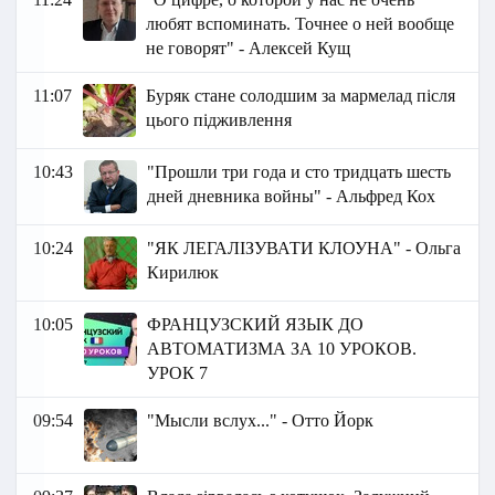
любят вспоминать. Точнее о ней вообще
не говорят" - Алексей Кущ
11:07
Буряк стане солодшим за мармелад після
цього підживлення
10:43
"Прошли три года и сто тридцать шесть
дней дневника войны" - Альфред Кох
10:24
"ЯК ЛЕГАЛІЗУВАТИ КЛОУНА" - Ольга
Кирилюк
10:05
ФРАНЦУЗСКИЙ ЯЗЫК ДО
АВТОМАТИЗМА ЗА 10 УРОКОВ.
УРОК 7
09:54
"Мысли вслух..." - Отто Йорк