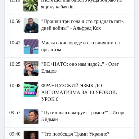
ящику кабачків
10:59
"Прошли три года и сто тридцать пять
дней войны" - Альфред Кох
10:42
Мифы о кислороде и его влиянии на
организм
10:25
"ЕС+НАТО: оно нам надо?.." - Олег
Ельцов
10:08
ФРАНЦУЗСКИЙ ЯЗЫК ДО
АВТОМАТИЗМА ЗА 10 УРОКОВ.
УРОК 6
09:57
"Путин шантажирует Трампа?" - Игорь
Эйдман
09:40
"Что пообещал Трамп Украине?