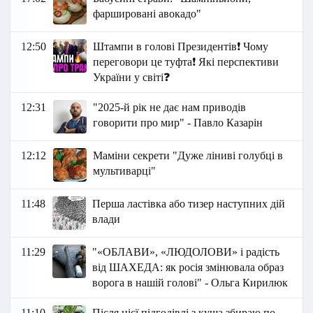
фаршировані авокадо"
12:50
Штампи в голові Президентів❗ Чому
переговори це туфта❗ Які перспективи
України у світі❓
12:31
"2025-й рік не дає нам приводів
говорити про мир" - Павло Казарін
12:12
Маміни секрети "Дуже ліниві голубці в
мультиварці"
11:48
Перша ластівка або тизер наступних дій
влади
11:29
"«ОБЛАВИ», «ЛЮДОЛОВИ» і радість
від ШАХЕДА: як росія змінювала образ
ворога в нашій голові" - Ольга Кирилюк
11:10
Після цієї підгодівлі з куща збираю по