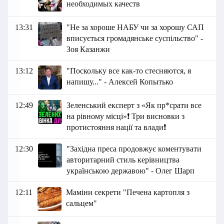
необходимых качеств
13:31
"Не за хороше НАБУ чи за хорошу САП
вписується громадянське суспільство" -
Зоя Казанжи
13:12
"Поскольку все как-то стесняются, я
напишу..." - Алексей Копытько
12:49
Зеленський експерт з «Як пр*срати все
на рівному місці»❗ Три висновки з
протистояння нації та влади❗
12:30
"Західна преса продовжує коментувати
авторитарний стиль керівництва
українською державою" - Олег Шарп
12:11
Маміни секрети "Печена картопля з
сальцем"