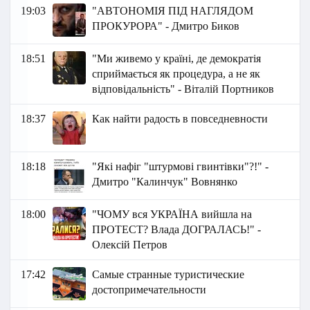
19:03
"АВТОНОМІЯ ПІД НАГЛЯДОМ
ПРОКУРОРА" - Дмитро Биков
18:51
"Ми живемо у країні, де демократія
сприймається як процедура, а не як
відповідальність" - Віталій Портников
18:37
Как найти радость в повседневности
18:18
"Які нафіг "штурмові гвинтівки"?! " -
Дмитро "Калинчук" Вовнянко
18:00
"ЧОМУ вся УКРАЇНА вийшла на
ПРОТЕСТ? Влада ДОГРАЛАСЬ!" -
Олексій Петров
17:42
Самые странные туристические
достопримечательности