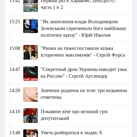
15:42
Первый раз в Харькове...(ВИДЕО) -
часть 1 и 2
15:25
"Як захоплення влади Володимиром
Зеленським спричинило його найбільшу
політичну кризу" - Юрій Ніколов
15:08
"Ринки на тижні поставили кілька
історичних максимумів" - Сергій Фурса
14:47
"Секретный дрон Украины наводит ужас
на Россию" - Сергей Ауслендер
14:29
Значение родинок на теле: три ведьмины
отметины
14:10
Покаянне віче про великий гріх
депутатський
13:48
Уметь разбираться в людях: 8