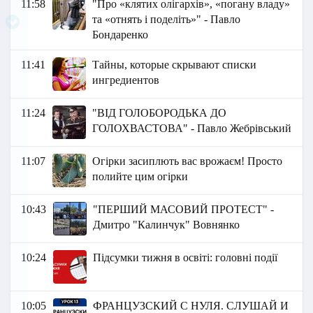
11:58
"Про «клятих олігархів», «погану владу»
та «отнять і поделіть»" - Павло
Бондаренко
11:41
Тайны, которые скрывают списки
ингредиентов
11:24
"ВІД ГОЛОБОРОДЬКА ДО
ГОЛОХВАСТОВА" - Павло Жебрівський
11:07
Огірки засиплють вас врожаєм! Просто
полийте цим огірки
10:43
"ПЕРШИЙ МАСОВИЙ ПРОТЕСТ" -
Дмитро "Калинчук" Вовнянко
10:24
Підсумки тижня в освіті: головні події
10:05
ФРАНЦУЗСКИЙ С НУЛЯ. СЛУШАЙ И