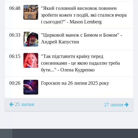
06:48
"Який головний висновок повинен
зробити кожен з подій, які сталися вчора
і сьогодні?" - Маson Lemberg
06:33
"Цирковой манеж с Бимом и Бомом" -
Андрей Капустин
06:15
"Так підставити країну перед
союзниками - це якою падаллю треба
бути..." - Олена Кудренко
00:26
Гороскоп на 26 липня 2025 року
25 липня
27 липня