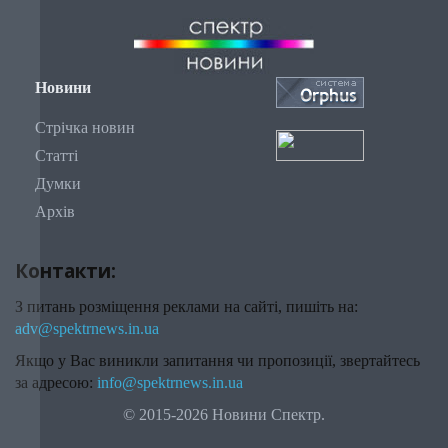
Новини
Стрічка новин
Статті
Думки
Архів
Контакти:
З питань розміщення реклами на сайті, пишіть на:
adv@spektrnews.in.ua
Якщо у Вас виникли запитання чи пропозиції, звертайтесь
за адресою:
info@spektrnews.in.ua
© 2015-2026 Новини Спектр.