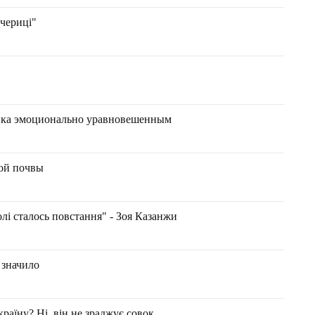
ечериці"
бенка эмоционально уравновешенным
ой почвы
олі сталось повстання" - Зоя Казанжи
 значило
раїну? Ні, він не зраджує совок