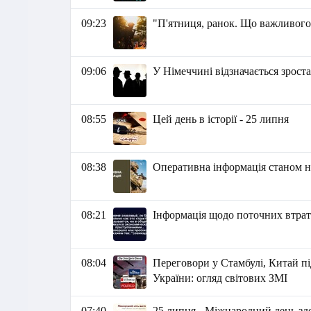
09:23
"П'ятниця, ранок. Що важливого
09:06
У Німеччині відзначається зрост
08:55
Цей день в історії - 25 липня
08:38
Оперативна інформація станом на
08:21
Інформація щодо поточних втрат 
08:04
Переговори у Стамбулі, Китай п
України: огляд світових ЗМІ
07:40
25 липня - Міжнародний день здо