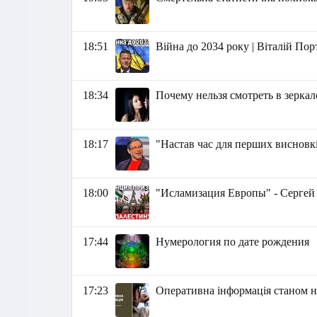
18:51
Війна до 2034 року | Віталій По
18:34
Почему нельзя смотреть в зерка
18:17
"Настав час для перших висновкі
18:00
"Исламизация Европы" - Сергей
17:44
Нумерология по дате рождения
17:23
Оперативна інформація станом на