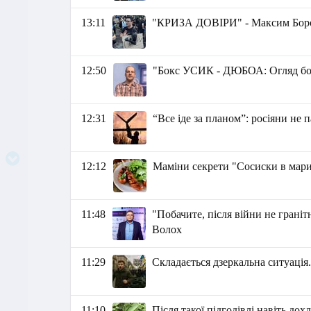
13:11
"КРИЗА ДОВІРИ" - Максим Бор
12:50
"Бокс УСИК - ДЮБОА: Огляд б
12:31
“Все іде за планом”: росіяни не 
12:12
Маміни секрети "Сосиски в мари
11:48
"Побачите, після війни не граніт
Волох
11:29
Складається дзеркальна ситуація.
11:10
Після такої підгодівлі навіть до