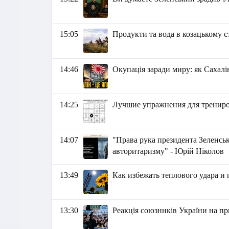
15:05
Продукти та вода в козацькому с
14:46
Окупація заради миру: як Сахалін
14:25
Лучшие упражнения для тренир
14:07
"Права рука президента Зеленсь
авторитаризму" - Юрій Ніколов
13:49
Как избежать теплового удара и
13:30
Реакція союзників України на п