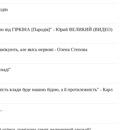
одін
ою від ГІРКІНА [Пародія]" - Юрий ВЕЛИКИЙ (ВИДЕО)
панікують, але якісь нервові - Олена Степова
наді"
ність влади буде нашою бідою, а її протилежність" - Карл
..
хлі огірки, помідори дають величезний урожай!