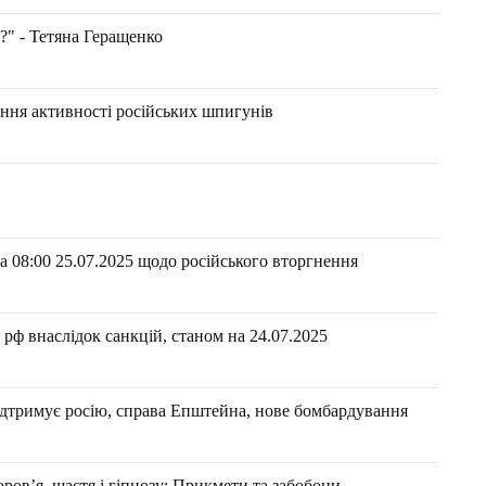
?" - Тетяна Геращенко
ання активності російських шпигунів
 08:00 25.07.2025 щодо російського вторгнення
рф внаслідок санкцій, станом на 24.07.2025
ідтримує росію, справа Епштейна, нове бомбардування
ров’я, щастя і гіпнозу: Прикмети та забобони