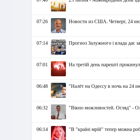
07:26
Новости из США. Четверг, 24 июл
07:14
Прогноз Залужного і влада дає з
07:01
На третій день нарешті прокину
06:48
"Налёт на Одессу в ночь на 24 
06:32
"Вікно можливостей. Огляд" - 
06:14
"В "країні мрій" тепер можна ро