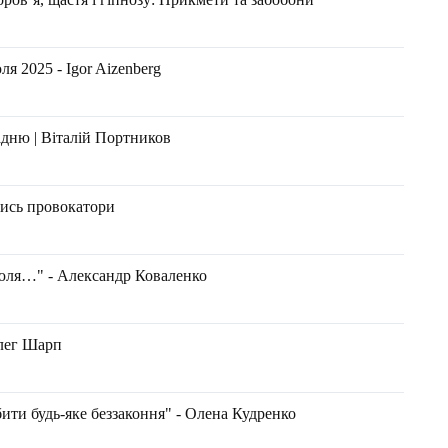
я 2025 - Igor Aizenberg
адню | Віталій Портников
лись провокатори
июля…" - Александр Коваленко
Олег Шарп
бити будь-яке беззаконня" - Олена Кудренко