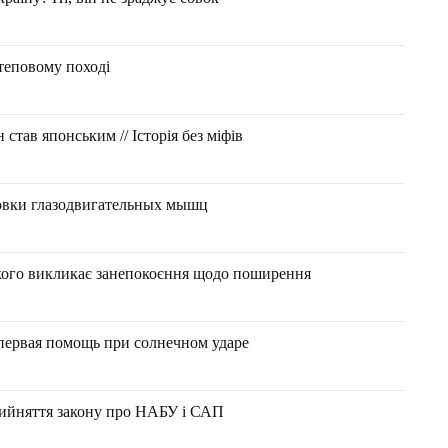
теповому поході
 став японським // Історія без міфів
овки глазодвигательных мышц
кого викликає занепокоєння щодо поширення
 первая помощь при солнечном ударе
рийняття закону про НАБУ і САП