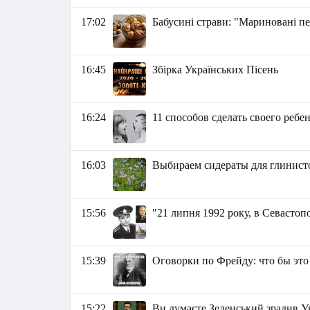
17:02
Бабусині страви: "Мариновані п
16:45
Збірка Українських Пісень
16:24
11 способов сделать своего ре
16:03
Выбираем сидераты для глинист
15:56
"21 липня 1992 року, в Севастоп
15:39
Оговорки по Фрейду: что бы это
15:22
Ви думаєте Зеленський зрадив Ук