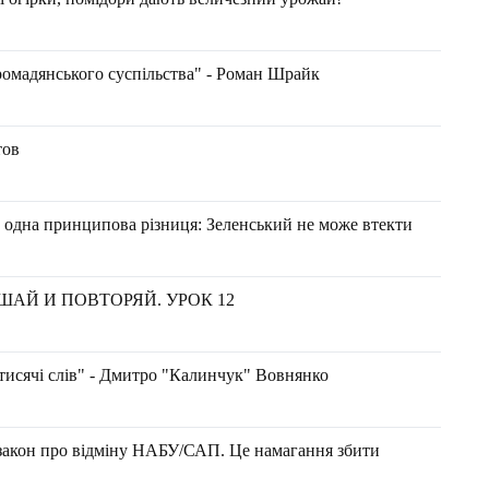
ромадянського суспільства" - Роман Шрайк
тов
 одна принципова різниця: Зеленський не може втекти
ШАЙ И ПОВТОРЯЙ. УРОК 12
тисячі слів" - Дмитро "Калинчук" Вовнянко
д закон про відміну НАБУ/САП. Це намагання збити