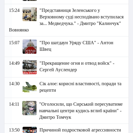
15:24
"Представниця Зеленського у
Верховному суді несподівано вступилася
за... Медведчука." - Дмитро "Калинчук"
Вовнянко
15:07
"Про шатдаун Уряду США" - Антон
Швец
14:49
"Прекращение огня и отвод войск" -
Сергей Ауслендер
14:30
Сік алое: корисні властивості, поради та
рецепти
14:11
"Оголосили, що Сирський пересуватиме
навчальні центри кудись вглиб країни" -
Дмитро Томчук
13:50
Причиной подростковой агрессивности