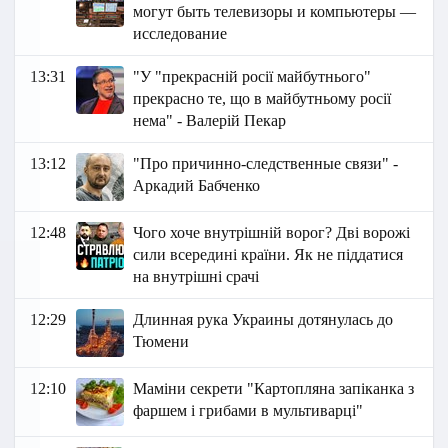
могут быть телевизоры и компьютеры —
исследование
13:31
"У "прекрасній росії майбутнього"
прекрасно те, що в майбутньому росії
нема" - Валерій Пекар
13:12
"Про причинно-следственные связи" -
Аркадий Бабченко
12:48
Чого хоче внутрішній ворог? Дві ворожі
сили всередині країни. Як не піддатися
на внутрішні срачі
12:29
Длинная рука Украины дотянулась до
Тюмени
12:10
Маміни секрети "Картопляна запіканка з
фаршем і грибами в мультиварці"