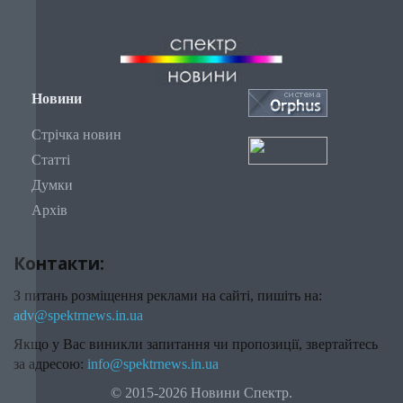
Новини
Стрічка новин
Статті
Думки
Архів
Контакти:
З питань розміщення реклами на сайті, пишіть на:
adv@spektrnews.in.ua
Якщо у Вас виникли запитання чи пропозиції, звертайтесь
за адресою:
info@spektrnews.in.ua
© 2015-2026 Новини Спектр.