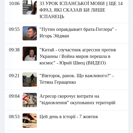
10:06
33 УРОК ІСПАНСЬКОЇ МОВИ || ЩЕ 14
ФРАЗ, ЯКІ СКАЗАВ БИ ЛИШЕ
ІСПАНЕЦЬ
09:55
"Путин оправдывает брата-Гитлера" -
Игорь Эйдман
09:38
"Китай - соучастник агрессии против
Украины / Война миров перешла в
космос" - Юрий Швец (ВИДЕО)
09:21
"Вівторок, ранок. Що важливого?" -
Тетяна Геращенко
09:04
Агресор скорочує витрати на
“відновлення” окупованих територій
08:53
Цей день в історії - 7 жовтня