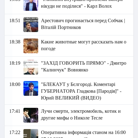
нікуди не поділися" - Карл Волох
18:51
Арестович прогинається перед Собчак |
Віталій Портников
18:38
Какие животные могут рассказать нам о
погоде
18:19
"ЗАХІД ГОВОРИТЬ ПРЯМО" - Дмитро
"Калинчук" Вовнянко
18:00
"БЛЕКАУТ у Бєлгороді. Коментарі
ГУБЕРНАТОРА Гладкова [Пародія]" -
Юрий ВЕЛИКИЙ (ВИДЕО)
17:41
Лучи смерти, электромобиль, котик и
другие мифы о Николе Тесле
17:22
Оперативна інформація станом на 16:00