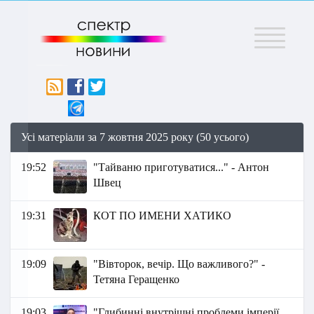
Меню
Усі матеріали за 7 жовтня 2025 року (50 усього)
19:52
"Тайваню приготуватися..." - Антон
Швец
19:31
КОТ ПО ИМЕНИ ХАТИКО
19:09
"Вівторок, вечір. Що важливого?" -
Тетяна Геращенко
19:03
"Глибинні внутрішні проблеми імперії