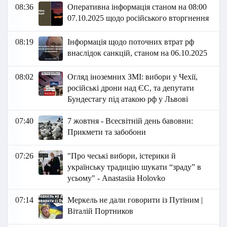
08:36
Оперативна інформація станом на 08:00
07.10.2025 щодо російського вторгнення
08:19
Інформація щодо поточних втрат рф
внаслідок санкцій, станом на 06.10.2025
08:02
Огляд іноземних ЗМІ: вибори у Чехії,
російські дрони над ЄС, та депутати
Бундестагу під атакою рф у Львові
07:40
7 жовтня - Всесвітній день бавовни:
Прикмети та забобони
07:26
"Про чеські вибори, істерики й
українську традицію шукати “зраду” в
усьому" - Anastasiia Holovko
07:14
Меркель не дали говорити із Путіним |
Віталій Портников