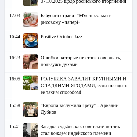
07.10.2025 щодо російського вторгнення
17:03
Бабусині страви: "М'ясні кульки в
рисовому «папері»"
16:44
Positive October Jazz
16:23
Ошибки, которые не стоит совершать,
пользуясь духами
16:05
ГОЛУБИКА ЗАВАЛИТ КРУПНЫМИ И
СЛАДКИМИ ЯГОДАМИ, если посадить
ее таким способом!
15:58
"Европа заслужила Грету" - Аркадий
Дубнов
15:41
Загадка судьбы: как советский летчик
стал вождем индейского племени