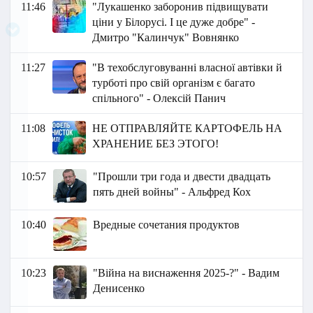
11:46
"Лукашенко заборонив підвищувати
ціни у Білорусі. І це дуже добре" -
Дмитро "Калинчук" Вовнянко
11:27
"В техобслуговуванні власної автівки й
турботі про свій організм є багато
спільного" - Олексій Панич
11:08
НЕ ОТПРАВЛЯЙТЕ КАРТОФЕЛЬ НА
ХРАНЕНИЕ БЕЗ ЭТОГО!
10:57
"Прошли три года и двести двадцать
пять дней войны" - Альфред Кох
10:40
Вредные сочетания продуктов
10:23
"Війна на виснаження 2025-?" - Вадим
Денисенко