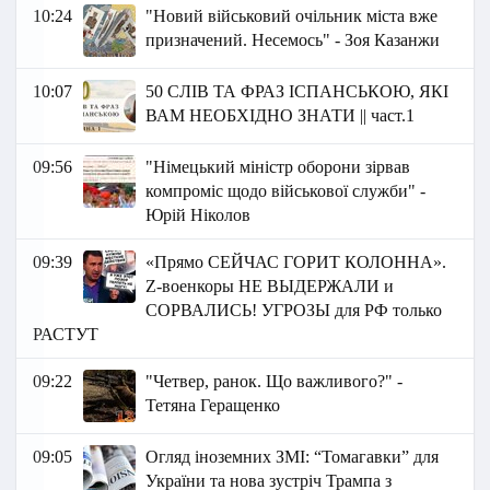
10:24
"Новий військовий очільник міста вже
призначений. Несемось" - Зоя Казанжи
10:07
50 СЛІВ ТА ФРАЗ ІСПАНСЬКОЮ, ЯКІ
ВАМ НЕОБХІДНО ЗНАТИ || част.1
09:56
"Німецький міністр оборони зірвав
компроміс щодо військової служби" -
Юрій Ніколов
09:39
«Прямо СЕЙЧАС ГОРИТ КОЛОННА».
Z-военкоры НЕ ВЫДЕРЖАЛИ и
СОРВАЛИСЬ! УГРОЗЫ для РФ только
РАСТУТ
09:22
"Четвер, ранок. Що важливого?" -
Тетяна Геращенко
09:05
Огляд іноземних ЗМІ: “Томагавки” для
України та нова зустріч Трампа з