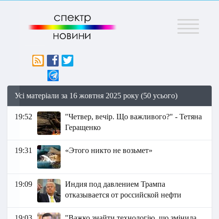
Меню
Усі матеріали за 16 жовтня 2025 року (50 усього)
19:52
"Четвер, вечір. Що важливого?" - Тетяна
Геращенко
19:31
«Этoгo никто не возьмeт»
19:09
Индия под давлением Трампа
отказывается от российской нефти
19:03
"Важко знайти технологію, що змінила