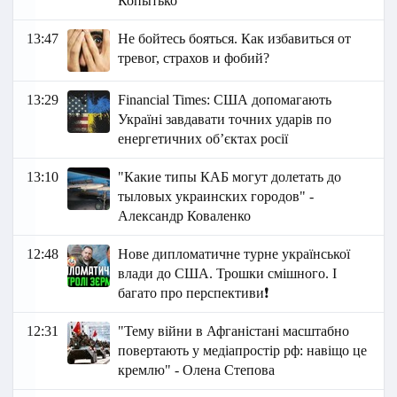
Копытько
13:47
Не бойтесь бояться. Как избавиться от
тревог, страхов и фобий?
13:29
Financial Times: США допомагають
Україні завдавати точних ударів по
енергетичних об’єктах росії
13:10
"Какие типы КАБ могут долетать до
тыловых украинских городов" -
Александр Коваленко
12:48
Нове дипломатичне турне української
влади до США. Трошки смішного. І
багато про перспективи❗
12:31
"Тему війни в Афганістані масштабно
повертають у медіапростір рф: навіщо це
кремлю" - Олена Степова