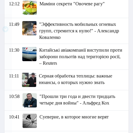
12:12
Маміни секрети "Овочеве рагу"
11:49
"Эффективность мобильных огневых
групп, стремится к нулю!" - Александр
Коваленко
11:30
Китайські авіакомпанії виступили проти
заборони польотів над територією росії,
– Reuters
11:11
Серная обработка теплицы: важные
нюансы, о которых нужно знать
10:58
"Прошли три года и двести тридцать
четыре дня войны" - Альфред Кох
10:41
Суеверие, в которое многие верят