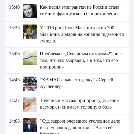
15:40
Как песня эмигрантки из России стала
гимном французского Сопротивления
15:23
У 2016 році Ілон Маск витратив 300
мільйонів доларів на копання підземного
тунелю...
15:06
Проблема с „Северным потоком-2“ не в
том, что его взорвали, а в том, что его
построили»
14:45
"XAMAC срывает сделку" - Сергей
Ауслендер
14:27
Точечный массаж при простуде: лечим
насморк и снимаем головную боль
14:08
"Суд закрыл очередное уголовное дело
из-за «сроков давности»" - Алексей