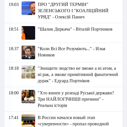
19:03
ПРО "ДРУГИЙ ТЕРМІН"
ЗЕЛЕНСЬКОГО І "КОАЛІЦІЙНИЙ
УРЯД" - Олексій Панич
18:51
"Шалик Деркача" - Віталій Портников
18:37
"Коли Всі Все Розуміють..." - Илья
Новиков
18:18
"Знищити людство не зможе а ні атом, а
ні рак, а зможе примітивний фанатичний
дурак" - Едуард Портніков
18:00
"Хто винен у розпаді Руської держави?
Три НАЙЛОГІЧНІШІ причини" -
Реальна історія
17:41
В России начался новый этап
«суверенности» - пропал проводной