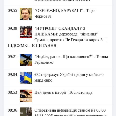
09:55
"ОБЕРЕЖНО, БАРАБАШ" - Тарас
Чорновіл
09:38
"НУТРОЩІ" СКАНДАЛУ З
ПЛІВКАМИ: держзрада, "зізнання"
Єрмака, провтик Че Гевари та вирок Зе |
ПІДСУМКІ - Є ПИТАННЯ
09:21
"Неділя, ранок. Що важливого?" - Тетяна
Геращенко
09:04
ЄС перерахує Україні транш у майже 6
млрд євро
08:53
Цей день в історії - 16 листопада
08:36
Оперативна інформація станом на 08:00
16.11.2025 щодо російського вторгнення