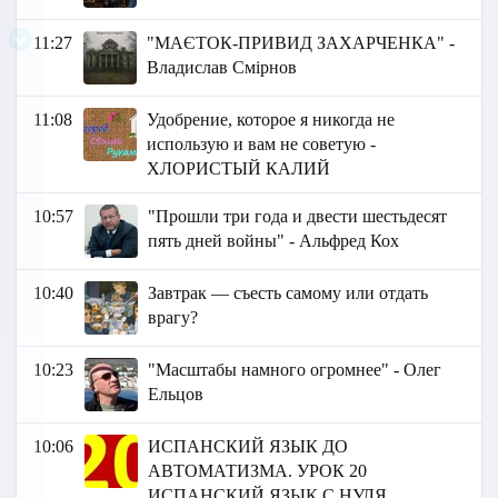
11:27
"МАЄТОК-ПРИВИД ЗАХАРЧЕНКА" -
Владислав Смірнов
11:08
Удобрение, которое я никогда не
использую и вам не советую -
ХЛОРИСТЫЙ КАЛИЙ
10:57
"Прошли три года и двести шестьдесят
пять дней войны" - Альфред Кох
10:40
Завтрак — съесть самому или отдать
врагу?
10:23
"Масштабы намного огромнее" - Олег
Ельцов
10:06
ИСПАНСКИЙ ЯЗЫК ДО
АВТОМАТИЗМА. УРОК 20
ИСПАНСКИЙ ЯЗЫК С НУЛЯ