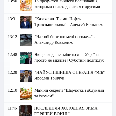
13:50
15 предметов личного пользования,
которыми нельзя делиться с другими
13:31
"Казахстан. Трамп. Нефть.
Транснационалы" - Алексей Копытько
13:12
"На тобі боже що мені негоже..." -
Александр Коваленко
12:48
Якщо влада не зміниться — Україна
просто не виживе | Суботній політклуб
12:29
"НАЙУСПІШНІША ОПЕРАЦІЯ ФСБ" -
Ярослав Трінчук
12:10
Маміни секрети "Шарлотка з яблуками
та ізюмом"
11:46
ПОСЛЕДНЯЯ ХОЛОДНАЯ ЗИМА
ГОРЯЧЕЙ ВОЙНЫ