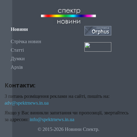
Новини
Стрічка новин
Статті
Думки
Архів
Контакти:
З питань розміщення реклами на сайті, пишіть на:
adv@spektrnews.in.ua
Якщо у Вас виникли запитання чи пропозиції, звертайтесь
за адресою:
info@spektrnews.in.ua
© 2015-2026 Новини Спектр.