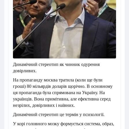
Динамічний стереотип як чинник одурення
довірливих.
На пропаганду москва тратила (коли ще були
гроші) 80 мільярдів доларів щорічно. В основному
ця пропаганда була спрямована на Україну. На
українців. Вона примітивна, але ефективна серед
незрілих, довірливих і наївних.
Динамічний стереотип це термін у психології.
У корі головного мозку формується система, образ,