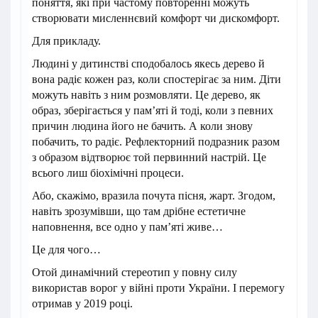
поняття, які при частому повторенні можуть
створювати мисленнєвий комфорт чи дискомфорт.
Для прикладу.
Людині у дитинстві сподобалось якесь дерево й
вона радіє кожен раз, коли спостерігає за ним. Діти
можуть навіть з ним розмовляти. Це дерево, як
образ, зберігається у пам’яті й тоді, коли з певних
причин людина його не бачить. А коли знову
побачить, то радіє. Рефлекторний подразник разом
з образом відтворює той первинний настрій. Це
всього лиш біохімічні процеси.
Або, скажімо, вразила почута пісня, жарт. Згодом,
навіть зрозумівши, що там дрібне естетичне
наповнення, все одно у пам’яті живе…
Це для чого…
Отой динамічний стереотип у повну силу
використав ворог у війні проти України. І перемогу
отримав у 2019 році.