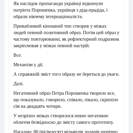
Як наслідок пропаганди українці відкинули
патріота Порошенка, українця з діда-прадіда, і
обрали нікчему інтернаціоналіста.
Привабливий кіношний тип створив у мізках
людей певний позитивний образ. Потім цей образ у
частому повторюванні, як рефлекторний подразник
закріплював у мізках певний настрій.
Все.
Механізм у дії.
А справжній зміст того образу не береться до уваги.
Далі.
Негативний образ Петра Порошенка творило все,
що показувало, говорило, співало, пікало, скрипіло
сім на двадцять чотири.
У незрілих мізках створилося певне негативне
обличчя безвідносно до змісту самого прототипу.
Нагадаю: 80 (вісімдесят) мільярдів доларів щорічно