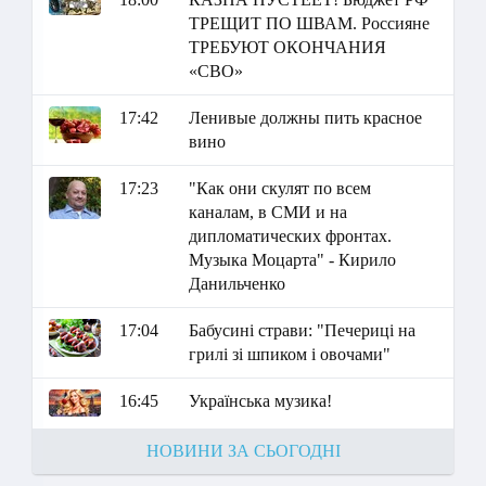
ТРЕЩИТ ПО ШВАМ. Россияне
ТРЕБУЮТ ОКОНЧАНИЯ
«СВО»
17:42
Ленивые должны пить красное
вино
17:23
"Как они скулят по всем
каналам, в СМИ и на
дипломатических фронтах.
Музыка Моцарта" - Кирило
Данильченко
17:04
Бабусині страви: "Печериці на
грилі зі шпиком і овочами"
16:45
Українська музика!
НОВИНИ ЗА СЬОГОДНІ