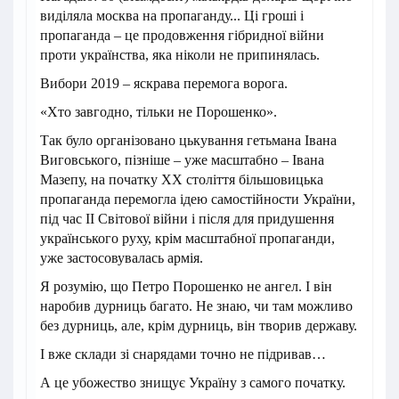
виділяла москва на пропаганду... Ці гроші і
пропаганда – це продовження гібридної війни
проти українства, яка ніколи не припинялась.
Вибори 2019 – яскрава перемога ворога.
«Хто завгодно, тільки не Порошенко».
Так було організовано цькування гетьмана Івана
Виговського, пізніше – уже масштабно – Івана
Мазепу, на початку ХХ століття більшовицька
пропаганда перемогла ідею самостійности України,
під час ІІ Світової війни і після для придушення
українського руху, крім масштабної пропаганди,
уже застосовувалась армія.
Я розумію, що Петро Порошенко не ангел. І він
наробив дурниць багато. Не знаю, чи там можливо
без дурниць, але, крім дурниць, він творив державу.
І вже склади зі снарядами точно не підривав…
А це убожество знищує Україну з самого початку.