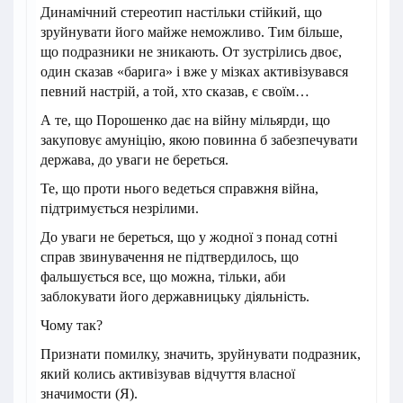
Динамічний стереотип настільки стійкий, що
зруйнувати його майже неможливо. Тим більше,
що подразники не зникають. От зустрілись двоє,
один сказав «барига» і вже у мізках активізувався
певний настрій, а той, хто сказав, є своїм…
А те, що Порошенко дає на війну мільярди, що
закуповує амуніцію, якою повинна б забезпечувати
держава, до уваги не береться.
Те, що проти нього ведеться справжня війна,
підтримується незрілими.
До уваги не береться, що у жодної з понад сотні
справ звинувачення не підтвердилось, що
фальшується все, що можна, тільки, аби
заблокувати його державницьку діяльність.
Чому так?
Признати помилку, значить, зруйнувати подразник,
який колись активізував відчуття власної
значимости (Я).