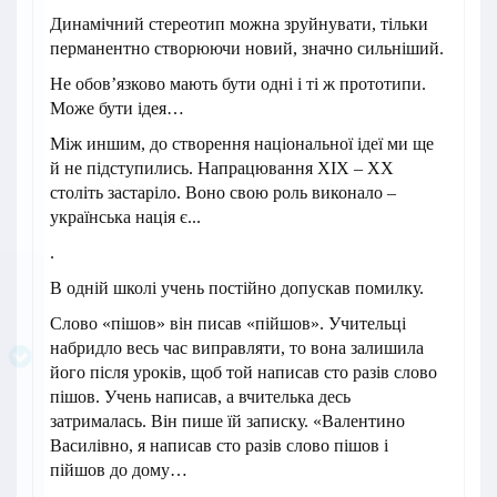
Динамічний стереотип можна зруйнувати, тільки
перманентно створюючи новий, значно сильніший.
Не обов’язково мають бути одні і ті ж прототипи.
Може бути ідея…
Між иншим, до створення національної ідеї ми ще
й не підступились. Напрацювання ХІХ – ХХ
століть застаріло. Воно свою роль виконало –
українська нація є...
.
В одній школі учень постійно допускав помилку.
Слово «пішов» він писав «пійшов». Учительці
набридло весь час виправляти, то вона залишила
його після уроків, щоб той написав сто разів слово
пішов. Учень написав, а вчителька десь
затрималась. Він пише їй записку. «Валентино
Василівно, я написав сто разів слово пішов і
пійшов до дому…