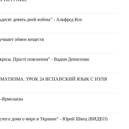
ьдесят девять дней войны" - Альфред Кох
лучшает обмен веществ
 криза. Прості пояснення" - Вадим Денисенко
МАТИЗМА. УРОК 24 ИСПАНСКИЙ ЯЗЫК С НУЛЯ
к-Ярмолаєва
елого дома о мире в Украине" - Юрий Швец (ВИДЕО)