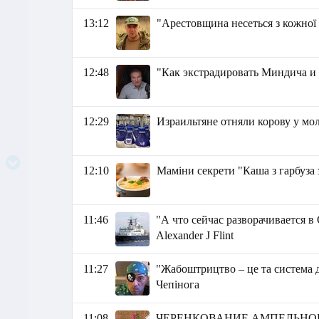
13:12
"Арестовщина несеться з кожної
12:48
"Как экстрадировать Миндича 
12:29
Израильтяне отняли корову у мо
12:10
Маміни секрети "Каша з гарбуза 
11:46
"А что сейчас разворачивается 
Аlexander J Flint
11:27
"Жабоштрицтво – це та система д
Чепінога
11:08
ЧЕРЕНКОВАНИЕ АМПЕЛЬНО