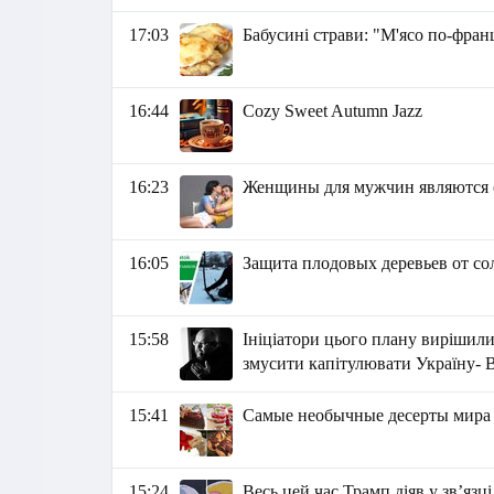
17:03
Бабусині страви: "М'ясо по-фран
16:44
Cozy Sweet Autumn Jazz
16:23
Женщины для мужчин являются 
16:05
Защита плодовых деревьев от со
15:58
Ініціатори цього плану вирішили 
змусити капітулювати Україну-
15:41
Самые необычные десерты мира
15:24
Весь цей час Трамп діяв у зв’язці