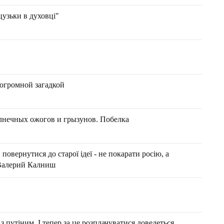
цузьки в духовці"
огромной загадкой
лнечных ожогов и грызунов. Побелка
повернутися до старої ідеї - не покарати росію, а
 Валерий Калниш
 з путіним. І тепер за це розплачуватися доведеться