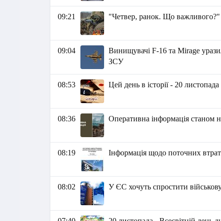
09:21
"Четвер, ранок. Що важливого?"
09:04
Винищувачі F-16 та Mirage уразил
ЗСУ
08:53
Цей день в історії - 20 листопада
08:36
Оперативна інформація станом на
08:19
Інформація щодо поточних втрат 
08:02
У ЄС хочуть спростити військову
07:40
20 листопада - Всесвітній день 