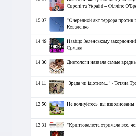
Європі та Україні – Філліпс О'Б
15:07
"Очередной акт террора против 
Коваленко
14:49
Навіщо Зеленському закордонний
Єрмака
14:30
Диетологи назвала самые вредны
14:11
"Зрада чи ідіотизм..." - Тетяна 
13:50
Не волнуйтесь, вы взволнованы
13:31
"Криптовалюта отримала все, чог