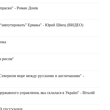
 праски" - Роман Донік
и “ампутировать” Ермака" - Юрий Швец (ВИДЕО)
лока
з рисом"
в Северном море между русскими и англичанами" -
ержавного управління, яка склалася в Україні" - Віталій
Й ПЕТУНИИ