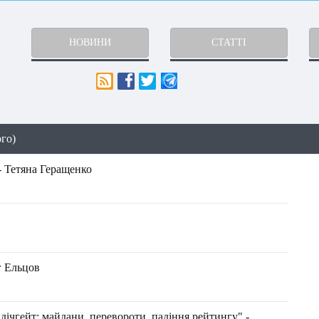
НОВИНИ
СТАТТІ
ого)
- Тетяна Геращенко
г Ельцов
ндічгейт: майдани, перевороти, падіння рейтингу" -