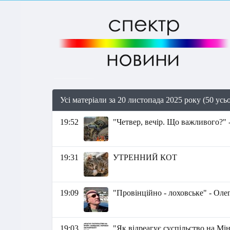
Усі матеріали за 20 листопада 2025 року (50 усь
19:52
"Четвер, вечір. Що важливого?" 
19:31
УТРЕННИЙ КОТ
19:09
"Провінційно - лоховське" - Оле
19:03
"Як відреагує суспільство на Мі