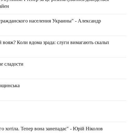
райен
гражданского населения Украины" - Александр
 вояж? Коли вдома зрада: слуги вимагають скальп
е сладости
Трощинська
о хотіла. Тепер вона занепадає" - Юрій Ніколов