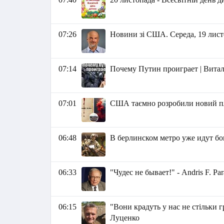
07:26
Новини зі США. Середа, 19 листо
07:14
Почему Путин проиграет | Вита
07:01
США таємно розробили новий пл
06:48
В берлинском метро уже идут бо
06:33
"Чудес не бывает!" - Andris F. Pa
06:15
"Вони крадуть у нас не стільки г
Луценко