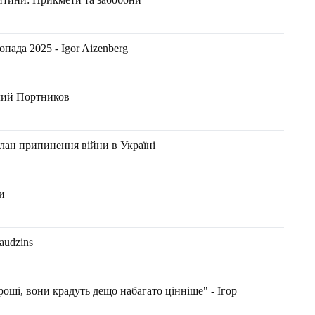
пада 2025 - Igor Aizenberg
лий Портников
ан припинення війни в Україні
и
raudzins
роші, вони крадуть дещо набагато цінніше" - Ігор