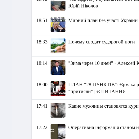
Юрій Ніколов
18:51
Мирний план без участі України 
18:33
Почему сводит судорогой ноги
18:14
"Зима через 10 дней" - Алексей
18:00
ПЛАН "28 ПУНКТІВ": Єрмака рят
"притисли" | Є ПИТАННЯ
17:41
Какие мужчины становятся кур
17:22
Оперативна інформація станом на