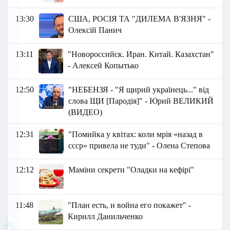
13:30
США, РОСІЯ ТА "ДИЛЕМА В'ЯЗНЯ" -
Олексій Панич
13:11
"Новороссийск. Иран. Китай. Казахстан"
- Алексей Копытько
12:50
"НЕБЕНЗЯ - "Я щирий українець..." від
слова ЩИ [Пародія]" - Юрий ВЕЛИКИЙ
(ВИДЕО)
12:31
"Помийка у квітах: коли мрія «назад в
ссср» привела не туди" - Олена Степова
12:12
Маміни секрети "Оладки на кефірі"
11:48
"План есть, и война его покажет" -
Кирилл Данильченко