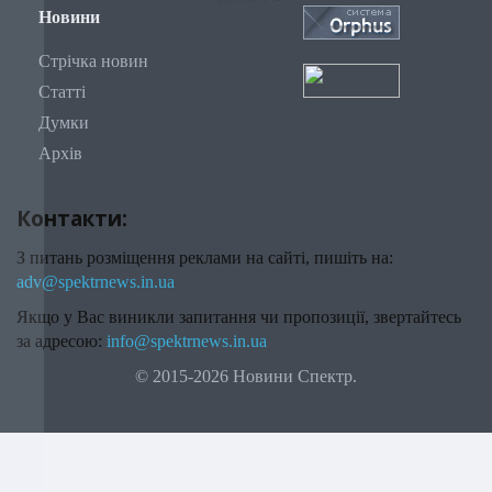
Новини
Стрічка новин
Статті
Думки
Архів
Контакти:
З питань розміщення реклами на сайті, пишіть на:
adv@spektrnews.in.ua
Якщо у Вас виникли запитання чи пропозиції, звертайтесь
за адресою:
info@spektrnews.in.ua
© 2015-2026 Новини Спектр.