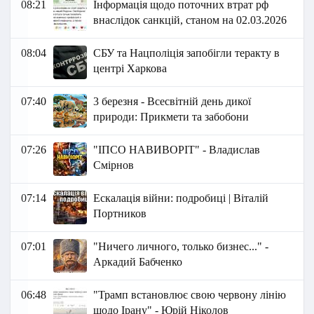
08:21
Інформація щодо поточних втрат рф
внаслідок санкцій, станом на 02.03.2026​​
08:04
СБУ та Нацполіція запобігли теракту в
центрі Харкова
07:40
3 березня - Всесвітній день дикої
природи: Прикмети та забобони
07:26
"ІПСО НАВИВОРІТ" - Владислав
Смірнов
07:14
Ескалація війни: подробиці | Віталій
Портников
07:01
"Ничего личного, только бизнес..." -
Аркадий Бабченко
06:48
"Трамп встановлює свою червону лінію
щодо Ірану" - Юрій Ніколов