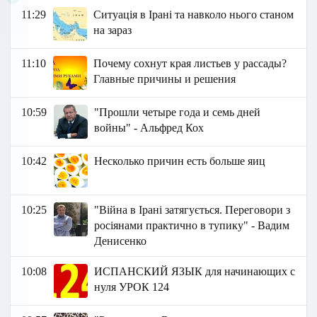
11:29
Ситуація в Ірані та навколо нього станом
на зараз
11:10
Почему сохнут края листьев у рассады?
Главные причины и решения
10:59
"Прошли четыре года и семь дней
войны" - Альфред Кох
10:42
Несколько причин есть больше яиц
10:25
"Війна в Ірані затягується. Переговори з
росіянами практично в тупику" - Вадим
Денисенко
10:08
ИСПАНСКИЙ ЯЗЫК для начинающих с
нуля УРОК 124