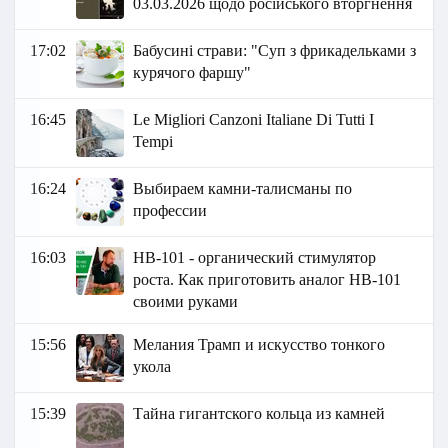
03.03.2026 щодо російського вторгнення
17:02
Бабусині страви: "Суп з фрикадельками з
курячого фаршу"
16:45
Le Migliori Canzoni Italiane Di Tutti I
Tempi
16:24
Выбираем камни-талисманы по
профессии
16:03
НВ-101 - органический стимулятор
роста. Как приготовить аналог HB-101
своими руками
15:56
Мелания Трамп и искусство тонкого
укола
15:39
Тайна гигантского кольца из камней