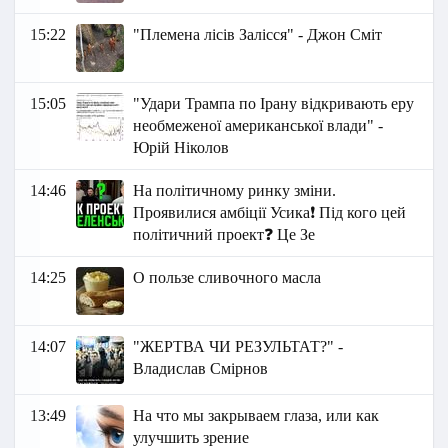
15:22
"Племена лісів Залісся" - Джон Сміт
15:05
"Удари Трампа по Ірану відкривають еру
необмеженої американської влади" -
Юрій Ніколов
14:46
На політичному ринку зміни.
Проявилися амбіції Усика❗ Під кого цей
політичний проект❓ Це Зе
14:25
О пользе сливочного масла
14:07
"ЖЕРТВА ЧИ РЕЗУЛЬТАТ?" -
Владислав Смірнов
13:49
На что мы закрываем глаза, или как
улучшить зрение