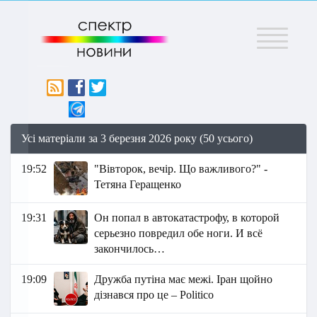
Меню
Усі матеріали за 3 березня 2026 року (50 усього)
19:52
"Вівторок, вечір. Що важливого?" -
Тетяна Геращенко
19:31
Он попал в автокатастрофу, в которой
серьезно повредил обе ноги. И всё
закончилось…
19:09
Дружба путіна має межі. Іран щойно
дізнався про це – Politico