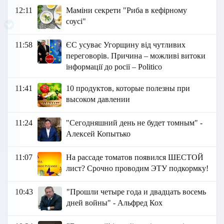
12:11
Маміни секрети "Риба в кефірному
соусі"
11:58
ЄС усуває Угорщину від чутливих
переговорів. Причина – можливі витоки
інформації до росії – Politico
11:41
10 продуктов, которые полезны при
высоком давлении
11:24
"Сегодняшний день не будет томным" -
Алексей Копытько
11:07
На рассаде томатов появился ШЕСТОЙ
лист? Срочно проводим ЭТУ подкормку!
10:43
"Прошли четыре года и двадцать восемь
дней войны" - Альфред Кох