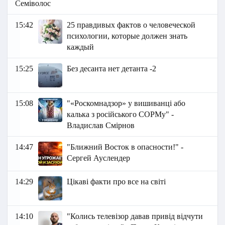
Семіволос
15:42
25 правдивых фактов о человеческой
психологии, которые должен знать
каждый
15:25
Без десанта нет детанта -2
15:08
"«Роскомнадзор» у вишиванці або
калька з російського СОРМу" -
Владислав Смірнов
14:47
"Ближний Восток в опасности!" -
Сергей Ауслендер
14:29
Цікаві факти про все на світі
14:10
"Колись телевізор давав привід відчути