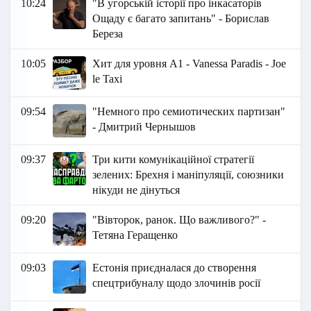
10:24
"В угорській історії про інкасаторів
Ощаду є багато запитань" - Борислав
Береза
10:05
Хит для уровня А1 - Vanessa Paradis - Joe
le Taxi
09:54
"Немного про семиотических партизан"
- Дмитрий Чернышов
09:37
Три кити комунікаційної стратегії
зелених: Брехня і маніпуляції, союзники
нікуди не дінуться
09:20
"Вівторок, ранок. Що важливого?" -
Тетяна Геращенко
09:03
Естонія приєдналася до створення
спецтрибуналу щодо злочинів росії