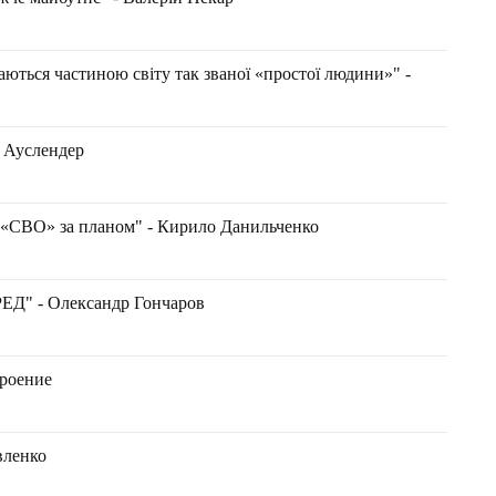
шаються частиною світу так званої «простої людини»" -
 Ауслендер
 «СВО» за планом" - Кирило Данильченко
Д" - Олександр Гончаров
троение
вленко