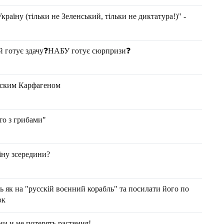
раїну (тільки не Зеленський, тільки не диктатура!)" -
ий готує здачу❓НАБУ готує сюрпризи❓
нским Карфагеном
то з грибами"
їну зсередини?
ь як на "русскій воєнний корабль" та посилати його по
юк
ни и не потерять растения!