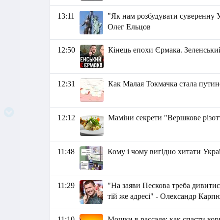
13:11
"Як нам розбудувати суверенну Ук
Олег Ельцов
12:50
Кінець епохи Єрмака. Зеленськ
12:31
Как Малая Токмачка стала пути
12:12
Маміни секрети "Вершкове різот
11:48
Кому і чому вигідно хитати Укра
11:29
"На заяви Пескова треба дивитис
тій же адресі" - Олександр Карп
11:10
Мошки в рассаде: как спасти кор