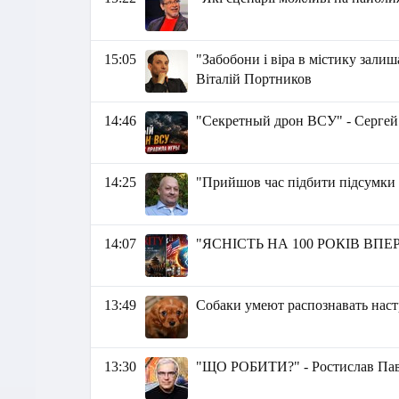
15:05
"Забобони і віра в містику зали
Віталій Портников
14:46
"Секретный дрон ВСУ" - Сергей
14:25
"Прийшов час підбити підсумки
14:07
"ЯСНІСТЬ НА 100 РОКІВ ВПЕРЕ
13:49
Собаки умеют распознавать нас
13:30
"ЩО РОБИТИ?" - Ростислав Па