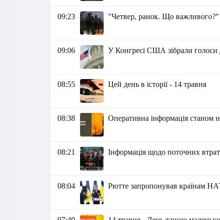
09:23
"Четвер, ранок. Що важливого?"
09:06
У Конгресі США зібрали голоси 
08:55
Цей день в історії - 14 травня
08:38
Оперативна інформація станом на
08:21
Інформація щодо поточних втрат 
08:04
Рютте запропонував країнам НАТ
07:40
14 травня - День танцю маленьк