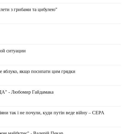
тлети з грибами та цибулею"
бой ситуации
ке яблуко, якщо посипати цим грядки
 - Любомир Гайдамака
іяни так і не почули, куди путін веде війну – CEPA
жче майбутнє" - Валерій Пекар