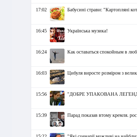
17:02
Бабусині страви: "Картопляні ко
16:45
Українська музика!
16:24
Как оставаться спокойным в лю
16:03
Цибуля виросте розміром з вели
15:56
"ДОБРЕ УПАКОВАНА ЛЕГЕНДА"
15:39
Парад показав втому кремля. рос
15:22
"Які сценарії можливі на найбли