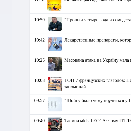
10:59
"Прошли четыре года и семьдеся
10:42
Лекарственные препараты, кото
10:25
Масована атака на Україну мала в
10:08
ТОП-7 французских глаголов: По
запоминай
09:57
"Шойгу было чему поучиться у 
09:40
Таємна місія ГЕССА: чому ГІТЛЕ