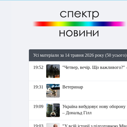
Усі матеріали за 14 травня 2026 року (50 усього)
19:52
"Четвер, вечір. Що важливого?" 
19:31
Ветеринар
19:09
Україна вибудовує нову оборону в
– Дональд Гілл
19:03
"У всій історії з підготовкою Мі