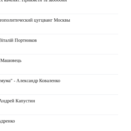
 геополитический цугцванг Москвы
Віталій Портников
н Машовець
имума" - Александр Коваленко
ндрей Капустин
Кудренко