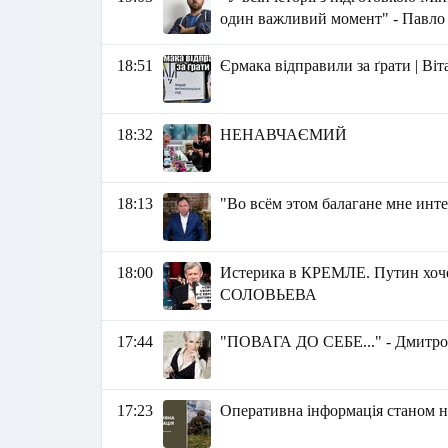
один важливий момент" - Павло
18:51
Єрмака відправили за ґрати | Ві
18:32
НЕНАВЧАЄМИЙ
18:13
"Во всём этом балагане мне инте
18:00
Истерика в КРЕМЛЕ. Путин х
СОЛОВЬЕВА
17:44
"ПОВАГА ДО СЕБЕ..." - Дмитро 
17:23
Оперативна інформація станом на