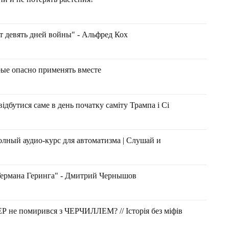
т девять дней войны" - Альфред Кох
рые опасно применять вместе
ідбутися саме в день початку саміту Трампа і Сі
лный аудио-курс для автоматизма | Слушай и
Германа Геринга" - Дмитрий Чернышов
Р не помирився з ЧЕРЧИЛЛЕМ? // Історія без міфів