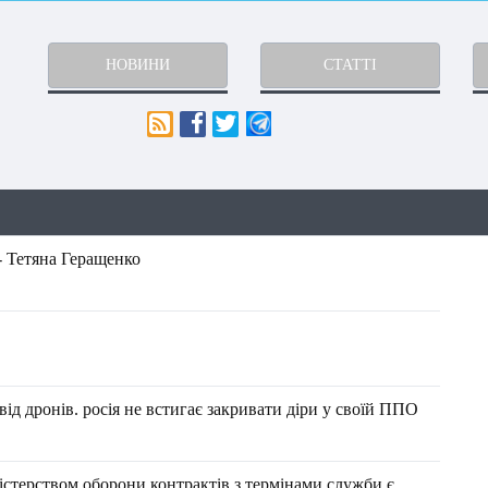
НОВИНИ
СТАТТІ
- Тетяна Геращенко
ід дронів. росія не встигає закривати діри у своїй ППО
ністерством оборони контрактів з термінами служби є